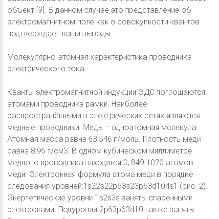
объект [9]. В данном случае это представление об
электромагнитном поле как о совокупности квантов
подтверждает наши выводы.
Молекулярно-атомная характеристика проводника
электрического тока
Кванты электромагнитной индукции ЭДС поглощаются
атомами проводника рамки. Наиболее
распространёнными в электрических сетях являются
медные проводники. Медь – одноатомная молекула.
Атомная масса равна 63,546 г/моль. Плотность меди
равна 8,96 г/см3. В одном кубическом миллиметре
медного проводника находится 0, 849·1020 атомов
меди. Электронная формула атома меди в порядке
следования уровней:1s22s22p63s23p63d104s1 (рис. 2).
Энергетические уровни 1s2s3s заняты спаренными
электронами. Подуровни 2р63р63d10 также заняты.