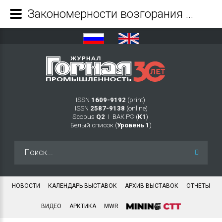
Закономерности возгорания метана и угольной пыли от электрического источника в горных выработках - Журнал Горная промышленность
ISSN
1609-9192
(print)
ISSN
2587-9138
(online)
Scopus
Q2
Ι ВАК РФ (
K1
)
Белый список (
Уровень 1
)
Искать...
НОВОСТИ
КАЛЕНДАРЬ ВЫСТАВОК
АРХИВ ВЫСТАВОК
ОТЧЕТЫ
ВИДЕО
АРКТИКА
MWR