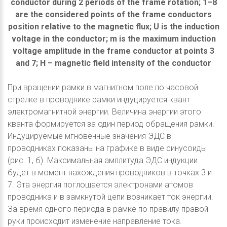
conductor during 2 periods of the frame rotation; 1–8
are the considered points of the frame conductors
position relative to the magnetic flux; U is the induction
voltage in the conductor; m is the maximum induction
voltage amplitude in the frame conductor at points 3
and 7; H – magnetic field intensity of the conductor
При вращении рамки в магнитном поле по часовой
стрелке в проводнике рамки индуцируется квант
электромагнитной энергии. Величина энергии этого
кванта формируется за один период обращения рамки.
Индуцируемые мгновенные значения ЭДС в
проводниках показаны на графике в виде синусоиды
(рис. 1, б). Максимальная амплитуда ЭДС индукции
будет в момент нахождения проводников в точках 3 и
7. Эта энергия поглощается электронами атомов
проводника и в замкнутой цепи возникает ток энергии.
За время одного периода в рамке по правилу правой
руки происходит изменение направление тока.