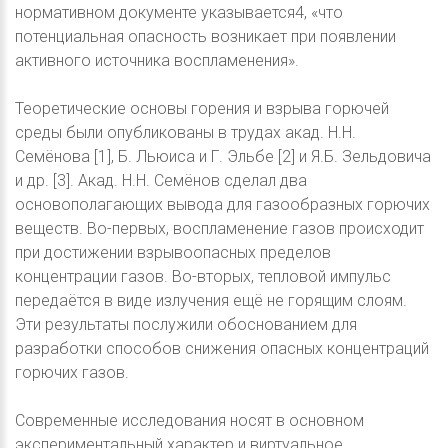
нормативном документе указывается4, «что
потенциальная опасность возникает при появлении
активного источника воспламенения».
Теоретические основы горения и взрыва горючей
среды были опубликованы в трудах акад. Н.Н.
Семёнова [1], Б. Льюиса и Г. Эльбе [2] и Я.Б. Зельдовича
и др. [3]. Акад. Н.Н. Семёнов сделал два
основополагающих вывода для газообразных горючих
веществ. Во-первых, воспламенение газов происходит
при достижении взрывоопасных пределов
концентрации газов. Во-вторых, тепловой импульс
передаётся в виде излучения ещё не горящим слоям.
Эти результаты послужили обоснованием для
разработки способов снижения опасных концентраций
горючих газов.
Современные исследования носят в основном
экспериментальный характер и виртуальное