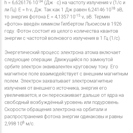
-34
h = 6,626176·10
(Дж · с) на частоту излучения ν (1/c и
18
ли Гц): Е = h·ν, Дж. Так как 1 Дж равен 6,24146·10
эВ,
-15
то энергия фотона Е = 4,1357·10
·ν, эВ. Термин
«фотон» введён химиком Гилбертом Льюисом в 1926
году. Фотон состоит из целого количества квантов
энергии с частотой волнового излучения в 1 Гц (1/с).
Энергетический процесс электрона атома включает
следующие операции. Движущийся по замкнутой
орбите электрон эквивалентен круговому току. Его
магнитное поле взаимодействует с внешним магнитным
полем. Электрон захватывает электромагнитные
излучения от внешнего источника, энергия его
увеличивается, и он перескакивает дальше от ядра на
свободный возбуждённый уровень или подуровень.
Скорости обращения электрона на орбитали и
распространения фотона энергии одинаковы и равны
8
2,998·10
м/с.