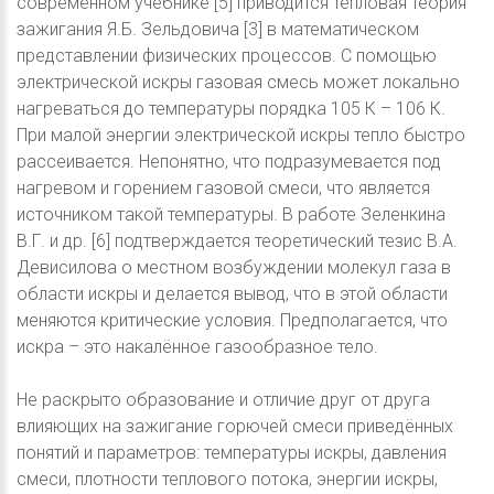
современном учебнике [5] приводится тепловая теория
зажигания Я.Б. Зельдовича [3] в математическом
представлении физических процессов. С помощью
электрической искры газовая смесь может локально
нагреваться до температуры порядка 105 К – 106 К.
При малой энергии электрической искры тепло быстро
рассеивается. Непонятно, что подразумевается под
нагревом и горением газовой смеси, что является
источником такой температуры. В работе Зеленкина
В.Г. и др. [6] подтверждается теоретический тезис В.А.
Девисилова о местном возбуждении молекул газа в
области искры и делается вывод, что в этой области
меняются критические условия. Предполагается, что
искра – это накалённое газообразное тело.
Не раскрыто образование и отличие друг от друга
влияющих на зажигание горючей смеси приведённых
понятий и параметров: температуры искры, давления
смеси, плотности теплового потока, энергии искры,