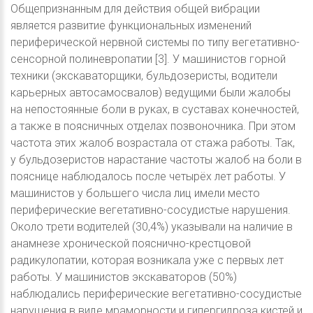
Общепризнанным для действия общей вибрации
является развитие функциональных изменений
периферической нервной системы по типу вегетативно-
сенсорной полиневропатии [3]. У машинистов горной
техники (экскаваторщики, бульдозеристы, водители
карьерных автосамосвалов) ведущими были жалобы
на непостоянные боли в руках, в суставах конечностей,
а также в поясничных отделах позвоночника. При этом
частота этих жалоб возрастала от стажа работы. Так,
у бульдозеристов нарастание частоты жалоб на боли в
пояснице наблюдалось после четырёх лет работы. У
машинистов у большего числа лиц имели место
периферические вегетативно-сосудистые нарушения.
Около трети водителей (30,4%) указывали на наличие в
анамнезе хронической пояснично-крестцовой
радикулопатии, которая возникала уже с первых лет
работы. У машинистов экскаваторов (50%)
наблюдались периферические вегетативно-сосудистые
нарушения в виде мраморности и гипергидроза кистей и