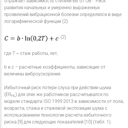
отражает зависимость степени ВБ от ОВ
. Риск
развития начальных и умеренно выраженных
проявлений вибрационной болезни определялся в виде
логарифмической функции (2):
, (2)
где T ‒ стаж работы, лет;
b и c – расчётные коэффициенты, зависящие от
величины виброускорения.
Избыточный риск потери слуха при действии шума
(ЕR
) для этих же работников рассчитывался по
HL
модели стандарта ISO 1999:2013 в зависимости от пола,
возраста, стажа и стажевой экспозиции шума с
использованием технологии расчёта избыточного
риска [9] для следующих показателей [10] (табл. 1).