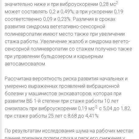
2
значительно ниже и при виброускорении 0,28 мс
может составлять 0,2 и 0,49%, а при ускорении 0,19
соответственно 0,09 и 0,23%. Различия в сроках
развития синдрома вегетативно-сенсорной
полиневропатии имеют место также при увеличении
стажа работы. Увеличение жалоб и синдрома вегето-
сенсорной полиневропатии со стажем получено также
при управлении бульдозером и карьерным
автосамосвалом.
Рассчитана вероятность риска развития начальных и
умеренно выраженных проявлений вибрационной
болезни у машинистов экскаваторов, которая при
развитии ВБ 1-й степени при стаже работы 10 лет
-2
снизилась при виброускорении 0,19 мс
с 5,04 до 1,82,
при стаже работы 25 лет с 8,68 до 4,41%.
По результатам исследования шума на рабочих местах
ранние признаки потери слуха и риск его снижения у