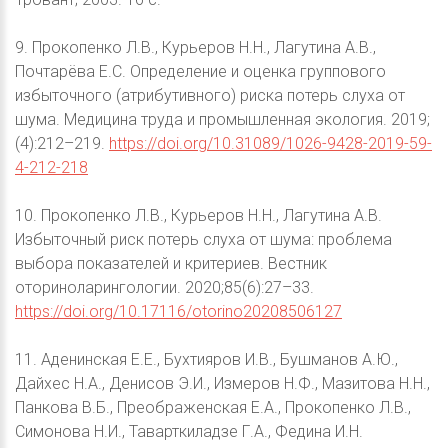
9. Прокопенко Л.В., Курьеров Н.Н., Лагутина А.В.,
Почтарёва Е.С. Определение и оценка группового
избыточного (атрибутивного) риска потерь слуха от
шума. Медицина труда и промышленная экология. 2019;
(4):212–219.
https://doi.org/10.31089/1026-9428-2019-59-
4-212-218
10. Прокопенко Л.В., Курьеров Н.Н., Лагутина А.В.
Избыточный риск потерь слуха от шума: проблема
выбора показателей и критериев. Вестник
оториноларингологии. 2020;85(6):27–33.
https://doi.org/10.17116/otorino20208506127
11. Аденинская Е.Е., Бухтияров И.В., Бушманов А.Ю.,
Дайхес Н.А., Денисов Э.И., Измеров Н.Ф., Мазитова Н.Н.,
Панкова В.Б., Преображенская Е.А., Прокопенко Л.В.,
Симонова Н.И., Таварткиладзе Г.А., Федина И.Н.