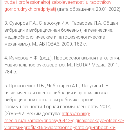
truda-i-professionalnoj-zabolevaemosti-u-rabotnikov-
gornorudnykh-predpriyatij
(дата обращения: 20.01.2022).
3. Суворов Г.А., Старожук И.А., Тарасова Л.А. Общая
вибрация и вибрационная болезнь (гигиенические,
медикобиологические и патофизиологические
механизмы). М.: АВТОВАЗ; 2000. 182 с.
4. Измеров Н.Ф. (ред.). Профессиональная патология.
Национальное руководство. М.: ГЕОТАР-Медиа; 2011.
784 с.
5. Прокопенко Л.В., Чеботарёв А.Г., Лагутина Г.Н.
Гигиеническая оценка вибрации и профилактика
вибрационной патологии рабочих горной
промышленности. Горная промышленность. 2014;
(2):86–92. Режим доступа:
https://mining-
media.ru/ru/article/anonsy/6442-gigienicheskaya-otsenka-
vibratsii-i-profilaktika-vibratsionnoj-patologii-rabochikh-