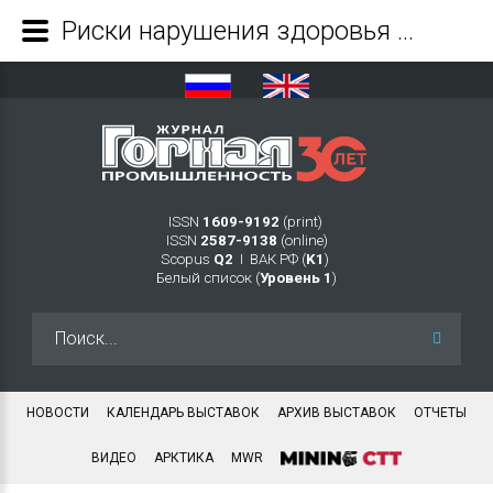
Риски нарушения здоровья машинистов горных машин от шумо-вибрационного воздействия - Журнал Горная промышленность
ISSN
1609-9192
(print)
ISSN
2587-9138
(online)
Scopus
Q2
Ι ВАК РФ (
K1
)
Белый список (
Уровень 1
)
Искать...
НОВОСТИ
КАЛЕНДАРЬ ВЫСТАВОК
АРХИВ ВЫСТАВОК
ОТЧЕТЫ
ВИДЕО
АРКТИКА
MWR