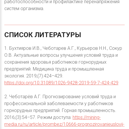
работоспособности и профилактике перенапряжения
систем организма.
СПИСОК
ЛИТЕРАТУРЫ
1. Бухтияров И.В., Чеботарев А.Г., Курьеров Н.Н., Сокур
О.В. Актуальные вопросы улучшения условий труда и
сохранения здоровья работников горнорудных
предприятий. Медицина труда и промышленная
экология. 2019;(7):424–429.
https://doi.org/10.31089/1026-9428-2019-59-7-424-429
2. Чеботарёв А.Г. Прогнозирование условий труда и
профессиональной заболеваемости у работников
горнорудных предприятий. Горная промышленность.
2016;(3):54–57. Режим доступа:
https://mining-
media.ru/ru/article/prombez/10666-prognozirovanieuslovij-