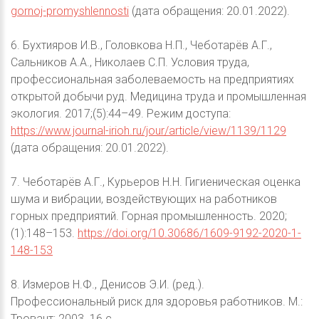
gornoj-promyshlennosti
(дата обращения: 20.01.2022).
6. Бухтияров И.В., Головкова Н.П., Чеботарёв А.Г.,
Сальников А.А., Николаев С.П. Условия труда,
профессиональная заболеваемость на предприятиях
открытой добычи руд. Медицина труда и промышленная
экология. 2017;(5):44–49. Режим доступа:
https://www.journal-irioh.ru/jour/article/view/1139/1129
(дата обращения: 20.01.2022).
7. Чеботарёв А.Г., Курьеров Н.Н. Гигиеническая оценка
шума и вибрации, воздействующих на работников
горных предприятий. Горная промышленность. 2020;
(1):148–153.
https://doi.org/10.30686/1609-9192-2020-1-
148-153
8. Измеров Н.Ф., Денисов Э.И. (ред.).
Профессиональный риск для здоровья работников. М.:
Тровант; 2003. 16 с.