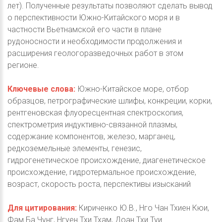
лет). Полученные результаты позволяют сделать вывод
о перспективности Южно-Китайского моря и в
частности Вьетнамской его части в плане
рудоносности и необходимости продолжения и
расширения геологоразведочных работ в этом
регионе.
Ключевые слова:
Южно-Китайское море, отбор
образцов, петрографические шлифы, конкреции, корки,
рентгеновская флуоресцентная спектроскопия,
спектрометрия индуктивно-связанной плазмы,
содержание компонентов, железо, марганец,
редкоземельные элементы, генезис,
гидрогенетическое происхождение, диагенетическое
происхождение, гидротермальное происхождение,
возраст, скорость роста, перспективы изысканий
Для цитирования:
Кириченко Ю.В., Hго Чан Тхиен Кюи,
Фам Ба Чунг, Нгуен Тхи Тхам, Доан Тхи Туи.