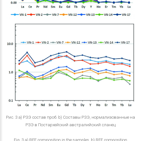
Рис. 3 а) РЗЭ состав проб. b) Составы РЗЭ, нормализованные на
РЗЭ в Постархейский австралийский сланец
Fig. 3 а) REE composition in the samples. b) REE composition