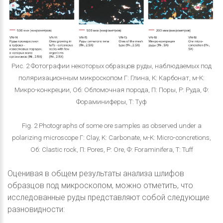
Рис. 2 Фотографии некоторых образцов руды, наблюдаемых под
поляризационным микроскопом Г: Глина, К: Карбонат, м-К:
Микро-конкреции, Об: Обломочная порода, П: Поры, Р: Руда, Ф:
Фораминиферы, Т: Туф
Fig. 2 Photographs of some ore samples as observed under a
polarizing microscope Г: Clay, K: Carbonate, м-K: Micro-concretions,
Об: Clastic rock, П: Pores, Р: Ore, Ф: Foraminifera, T: Tuff
Оценивая в общем результаты анализа шлифов
образцов под микроскопом, можно отметить, что
исследованные руды представляют собой следующие
разновидности: