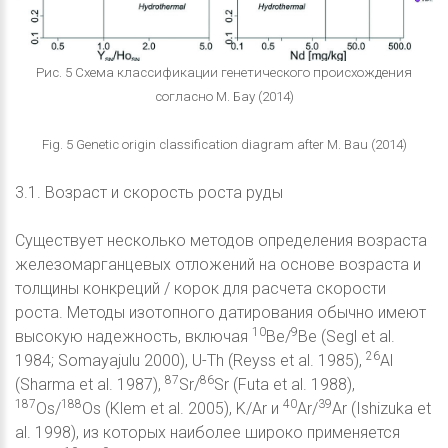
Рис. 5 Схема классификации генетического происхождения
согласно М. Бау (2014)
Fig. 5 Genetic origin classification diagram after M. Bau (2014)
3.1. Возраст и скорость роста руды
Существует несколько методов определения возраста
железомарганцевых отложений на основе возраста и
толщины конкреций / корок для расчета скорости
роста. Методы изотопного датирования обычно имеют
10
9
высокую надежность, включая
Be/
Be (Segl et al.
26
1984; Somayajulu 2000), U-Th (Reyss et al. 1985),
Al
87
86
(Sharma et al. 1987),
Sr/
Sr (Futa et al. 1988),
187
188
40
39
Os/
Os (Klem et al. 2005), K/Ar и
Ar/
Ar (Ishizuka et
al. 1998), из которых наиболее широко применяется