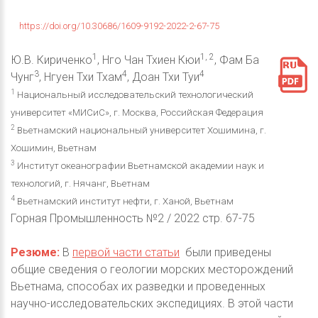
https://doi.org/10.30686/1609-9192-2022-2-67-75
1
1, 2
Ю.В. Кириченко
, Hго Чан Тхиен Кюи
, Фам Ба
3
4
4
Чунг
, Нгуен Тхи Тхам
, Доан Тхи Туи
1
Национальный исследовательский технологический
университет «МИСиС», г. Москва, Российская Федерация
2
Вьетнамский национальный университет Хошимина, г.
Хошимин, Вьетнам
3
Институт океанографии Вьетнамской академии наук и
технологий, г. Нячанг, Вьетнам
4
Вьетнамский институт нефти, г. Ханой, Вьетнам
Горная Промышленность №2 / 2022 стр. 67-75
Резюме:
В
первой части статьи
были приведены
общие сведения о геологии морских месторождений
Вьетнама, способах их разведки и проведенных
научно-исследовательских экспедициях. В этой части