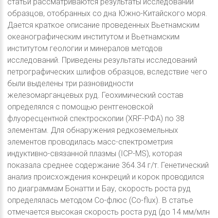
статьи рассматриваются результаты исследований
образцов, отобранных со дна Южно-Китайского моря.
Дается краткое описание проведенных Вьетнамским
океанографическим институтом и Вьетнамским
институтом геологии и минералов методов
исследований. Приведены результаты исследований
петрографических шлифов образцов, вследствие чего
были выделены три разновидности
железомарганцевых руд. Геохимический состав
определялся с помощью рентгеновской
флуоресцентной спектроскопии (ХRF-РФА) по 38
элементам. Для обнаружения редкоземельных
элементов проводилась масс-спектрометрия
индуктивно-связанной плазмы (ICP-MS), которая
показала среднее содержание 364.34 г/т. Генетический
анализ происхождения конкреций и корок проводился
по диаграммам Бонатти и Бау, скорость роста руд
определялась методом Co-флюс (Co-flux). В статье
отмечается высокая скорость роста руд (до 14 мм/млн