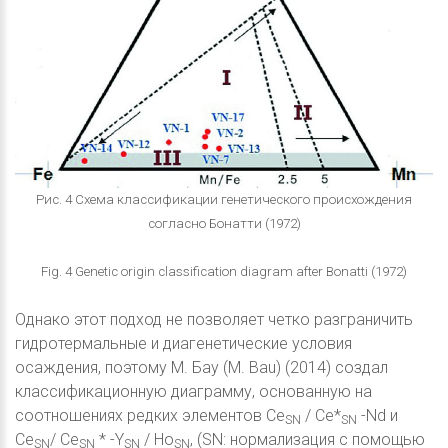
Рис. 4 Схема классификации генетического происхождения
согласно Бонатти (1972)
Fig. 4 Genetic origin classification diagram after Bonatti (1972)
Однако этот подход не позволяет четко разграничить
гидротермальные и диагенетические условия
осаждения, поэтому M. Бау (М. Bau) (2014) создал
классификационную диаграмму, основанную на
соотношениях редких элементов Ce
/ Ce*
-Nd и
SN
SN
Ce
/ Ce
* -Y
/ Ho
, (SN: нормализация с помощью
SN
SN
SN
SN