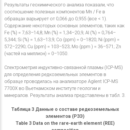
Результаты геохимического анализа показали, что
соотношение полезных компонентов Mn / Fe в
образцах варьирует от 0,066 до 0,955 (все < 1).
Содержание некоторых основных элементов, таких как
Fe (%) = 7,63–14,8; Mn (%) = 1,34–20,9; Al (%) = 0,764–
5,344; Si (%) = 1,63–13,9; Co (ppm) = 0–1820; Ni (ppm) =
572–2290; Cu (ppm) = 103–523; Mo (ppm ) = 36–571; Zn
(частей на миллион) = 0–1050.
Спектрометрия индуктивно-связанной плазмы (ICP-MS)
для определения редкоземельных элементов в
образце проводилась на анализаторе Agilent ICP-MS
7700X во Вьетнамском институте геологии и
минералов. Результаты анализа представлены в табл. 3.
Таблица 3 Данные о составе редкоземельных
элементов (РЗЭ)
Table 3 Data on the rare-earth element (REE)