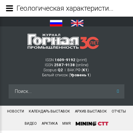
Геологическая характеристика, потенциал и генезис образования железомарганцевых руд на дне юго-западной части Южно-Китайского моря Ч. 2. Результаты исследований образцов руд дна Южно-Китайского моря - Журнал Горная промышленность
ISSN
1609-9192
(print)
ISSN
2587-9138
(online)
Scopus
Q2
Ι ВАК РФ (
K1
)
Белый список (
Уровень 1
)
Искать...
НОВОСТИ
КАЛЕНДАРЬ ВЫСТАВОК
АРХИВ ВЫСТАВОК
ОТЧЕТЫ
ВИДЕО
АРКТИКА
MWR