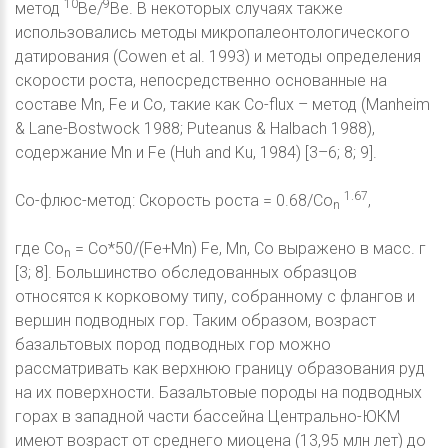
10
9
метод
Be/
Be. В некоторых случаях также
использовались методы микропалеонтологического
датирования (Cowen et al. 1993) и методы определения
скорости роста, непосредственно основанные на
составе Mn, Fe и Co, такие как Co-flux – метод (Manheim
& Lane-Bostwock 1988; Puteanus & Halbach 1988),
содержание Mn и Fe (Huh and Ku, 1984) [3–6; 8; 9].
1.67
Со-флюс-метод: Скорость роста = 0.68/Со
,
n
где Со
= Со*50/(Fe+Mn) Fe, Mn, Со выражено в масс. г
n
[3; 8]. Большинство обследованных образцов
относятся к корковому типу, собранному с флангов и
вершин подводных гор. Таким образом, возраст
базальтовых пород подводных гор можно
рассматривать как верхнюю границу образования руд
на их поверхности. Базальтовые породы на подводных
горах в западной части бассейна Центрально-ЮКМ
имеют возраст от среднего миоцена (13,95 млн лет) до