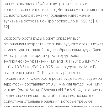
раннего плиоцена (3,49 млн лет), а на флангах и
континентальном шельфе вод Вьетнама – от 5,5 млн лет
до настоящего времени (последнее извержение
вулкана на острове Хон Тро произошло в 1923 г.) [10–
12].
Скорость роста руды может определяться
отношением возраста и толщины рудного слоя и может
изменяться на каждой стадии образования руды. Один
метод расчета скорости роста руды основан на
эмпирическом уравнении Huh and Ku (1984): S (мм/млн
лет) = 13,8 * (Mn/Fe) 2 + 0,75, где содержание Mn и Fe
выражено в масс. %. Результаты расчетов
показывают, что скорость роста руды на исследуемой
территории составляет от 0,81 мм/млн лет до 14,41 мм/
млн лет (см. табл. 4). Образцы VN-2 и VN-14 дают очень
низкие значения скорости образования, возможно
допустимы отдельные различия, которые требуют