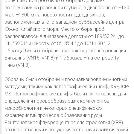
большинство проб было отобрано драгами-
волокушами на различной глубине, в диапазоне от –130
м до –1300 м на поверхности подводных гор,
расположенных в юго-западном суббассейне центра
Южно-Китайского моря. Место отбора проб
располагалось в диапазоне долготы от 109°53'24'' до
111°59'01'' и широты от 8°13'54 '' до 10°11'30 ''; 2
образца были отобраны в морском районе провинции
Биньдинь (VN16, VN18) и 1 образец – на острове Ту
Чинь (VN-3).
Образцы были отобраны и проанализированы многими
методами, такими как петрографический шлиф, XRF, ICP-
MS. Петрографические шлифы были приготовлены для
определения породообразующих компонентов,
микробиологии и некоторых специфических
характеристик процесса образования руды.
Рентгеновская флуоресцентная спектроскопия (XRF) –
это качественный и полуколичественный аналитический