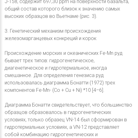
J-158, содержит 697,30 ppm на поверхности базальта,
общий состав которого близок к значению самых
высоких образцов во Вьетнаме (рис. 3).
3. Генетический механизм происхождения
железомарганцевых конкреций и корок
Происхождение морских и океанических Fe-Mn руд
бывает трех типов: гидрогенетическое,
диагенетическое и гидротермальное, иногда
смешанное. Для определения генезиса руд
использовалась диаграмма Бонатти (1972) трех
компонентов Fe-Mn- (Co + Cu + Ni) *10 [4–6].
Диаграмма Бонатти свидетельствует, что большинство
образцов образовалось в гидрогенетических
условиях, только образец VN-14 был сформирован в
гидротермальных условиях, а VN-12 представляет
собой комбинацию гидрогенетических и