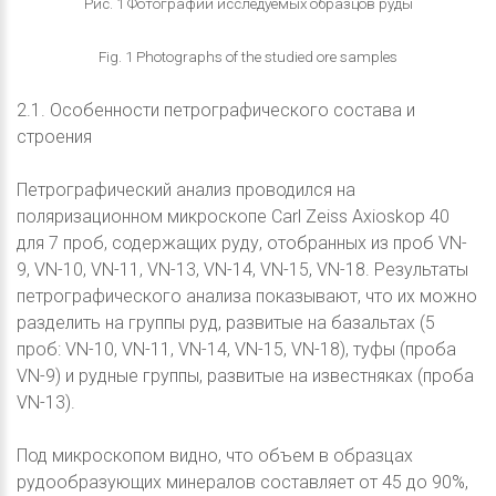
Рис. 1 Фотографии исследуемых образцов руды
Fig. 1 Photographs of the studied ore samples
2.1. Особенности петрографического состава и
строения
Петрографический анализ проводился на
поляризационном микроскопе Carl Zeiss Axioskop 40
для 7 проб, содержащих руду, отобранных из проб VN-
9, VN-10, VN-11, VN-13, VN-14, VN-15, VN-18. Результаты
петрографического анализа показывают, что их можно
разделить на группы руд, развитые на базальтах (5
проб: VN-10, VN-11, VN-14, VN-15, VN-18), туфы (проба
VN-9) и рудные группы, развитые на известняках (проба
VN-13).
Под микроскопом видно, что объем в образцах
рудообразующих минералов составляет от 45 до 90%,