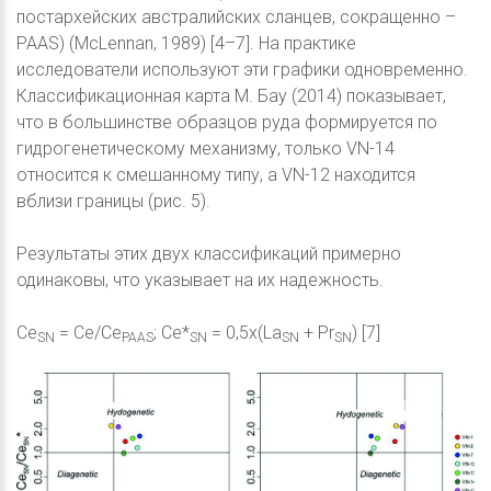
постархейских австралийских сланцев, сокращенно –
PAAS) (McLennan, 1989) [4–7]. На практике
исследователи используют эти графики одновременно.
Классификационная карта М. Бау (2014) показывает,
что в большинстве образцов руда формируется по
гидрогенетическому механизму, только VN-14
относится к смешанному типу, а VN-12 находится
вблизи границы (рис. 5).
Результаты этих двух классификаций примерно
одинаковы, что указывает на их надежность.
Ce
= Ce/Ce
; Ce*
= 0,5x(La
+ Pr
) [7]
SN
PAAS
SN
SN
SN