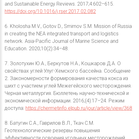
and Sustainable Energy Reviews. 2017;4:602–615.
https://doi.org/10.1016/j.rser.2017.02.082
6. Kholosha M.V., Gotov D., Smirnov S.M. Mission of Russia
in creating the NEA integrated transport and logistics
network. Asia-Pacific Journal of Marine Science and
Education. 2020;10(2):34–48.
7. Золотухин Ю.А., Беркутов Н.А., Кошкаров Д.А. О
свойствах углей Улуг-Хемского бассейна. Сообщение
2. Закономерности формирования качества кокса из
шихт с участием углей Межегейского месторождения.
Черная металлургия. Бюллетень научно-технической и
экономической информации. 2016;(4):17–24. Режим
доступа:
https://chermetinfo.elpub.ru/jour/article/view/368
8. Батугин С.А., Гаврилов В.Л., Ткач С.М.
Геотехнологические резервы повышения
эффективности освоения угольных месторождений