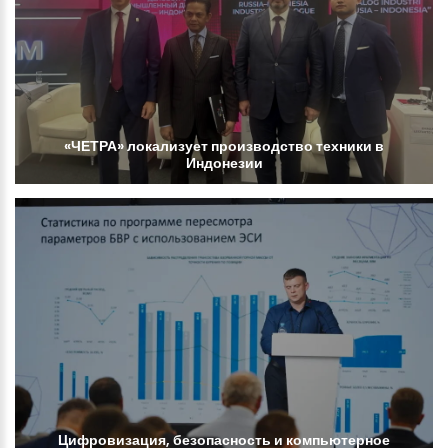
«ЧЕТРА»
локализует
производство
техники
в
Индонезии
Цифровизация,
безопасность
и
компьютерное