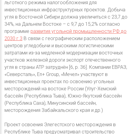
льготного режима налогообложения для
инвестиционных инфраструктурных проектов. Добыча
угля в Восточной Сибири должна увеличиться с 23,7 до
34%, на Дальнем Востоке – c 9,7 до 15,2% согласно
программе
развития угольной промышленности РФ до
2030 г.3
В связи с географическим расположением
центров угледобычи и высокими логистическими
затратами из-за медленной модернизации восточных
участков железной дороги экспорт отечественного
угля в страны АТР затруднён [6, p. 36]. Компании ЕВРАЗ,
«Северсталь», En+ Group, «Мечел» участвуют в
инвестиционных проектах по освоению угольных
месторождений на востоке России (Улуг-Хемский
бассейн (Республика Тыва), Южно-Якутский бассейн
(Республика Саха), Минусинский бассейн,
месторождения Забайкальского края и др.)
Проект освоения Элегестского месторождения в
Республике Тыва предусматривал строительство