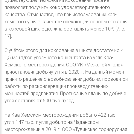
существующей технологии коксования пока не
позволяет получить кокс удовлетворительного
качества. Отмечается, что при использовании каа-
хемского угля в качестве спекающей основы его доля
в коксовой шихте должна составлять менее 10% [7, c.
17].
С учётом этого для коксования в шихте достаточно ≤
1,5 млн т/год угольного концентрата из угля Каа-
Хемского месторождения. ООО УК «Межегей уголь»
приостановил добычу угля в 2020 г. На данный момент
принято решение о возобновлении добычи, проводятся
работы по расконсервации производственных
мощностей предприятия. Прогнозные планы по добыче
угля составляют 500 тыс. т/год.
На Каа-Хемском месторождении добыто 422 тыс. т
угля, 147 тыс. т угля добыто на Чаданском
месторождении в 2019 г. ООО «Тувинская горнорудная