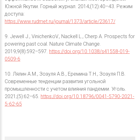
Южной Якутии. Горный журнал. 2014;(12):40–43. Режим
доступа:
https://www.rudmet.ru/journal/1373/article/23617/
9. Jewell J., VinichenkoV., Nackell L., Cherp A. Prospects for
powering past coal. Nature Climate Change.
2019;9(8):592–597.
https://doi.org/10.1038/s41558-019-
0509-6
10. Лялин А.М., Зозуля А.В., Еремина Т.Н., Зозуля П.В.
Современные тенденции развития угольной
промышленности с учетом влияния пандемии. Уголь.
2021;(5):62–65.
https://doi.org/10.18796/0041-5790-2021-
5-62-65