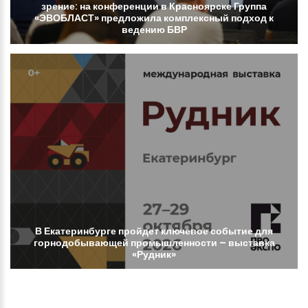
зрение:
на
конференции
в
Красноярске
Группа
«ЭВОБЛАСТ»
предложила
комплексный
подход
к
ведению
БВР
В
Екатеринбурге
пройдет
ключевое
событие
для
горнодобывающей
промышленности
–
выставка
«Рудник»