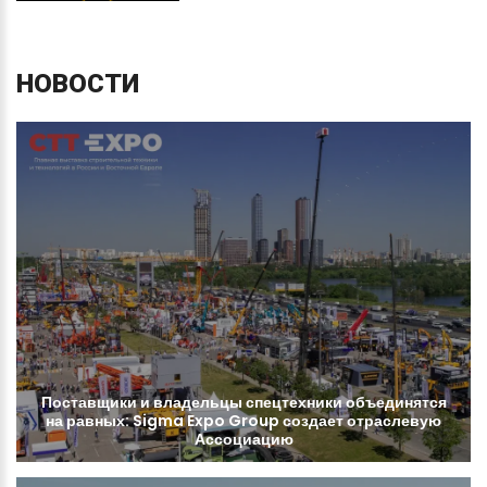
НОВОСТИ
Поставщики
и
владельцы
спецтехники
объединятся
на
равных:
Sigma
Expo
Group
создает
отраслевую
Ассоциацию