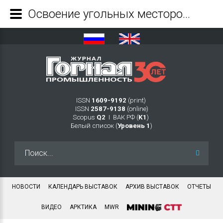
Освоение угольных месторождений в Республике Тыва: вызовы и риски - Журнал Горная промышленность
ISSN
1609-9192
(print)
ISSN
2587-9138
(online)
Scopus
Q2
Ι ВАК РФ (
K1
)
Белый список (
Уровень 1
)
Искать...
НОВОСТИ
КАЛЕНДАРЬ ВЫСТАВОК
АРХИВ ВЫСТАВОК
ОТЧЕТЫ
ВИДЕО
АРКТИКА
MWR