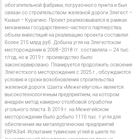
обогатительной фабрики, погрузочного пункта и был
связан со строительством железной дороги Элегест –
Кызыл – Курагино. Проект реализовывался в рамках
механизма государственно-частного партнерства,
объем инвестиций на реализацию проекта составлял
более 215 млрд руб. Добыча угля на Элегестском
месторождении в 2008–2018 гг. составляла ~ 24 тыс.
т/год, но в 2019 г. производство было
законсервировано. Планируется продолжить освоение
Элегестского месторождения с 2025 г., обсуждаются
условия и сроки возобновления строительства
железной дороги. Шахта «Межегейуголь» является
высокотехнологичным предприятием, на котором
внедрён метод камерно-столбовой отработки
угольного пласта. В 2019 г. на Межегейском
месторождении было добыто 1110 тыс. т угля для
обеспечения им металлургических предприятий
ЕВРАЗа4. Испытание тувинских углей в шихте по