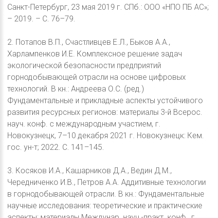
Санкт-Петербург, 23 мая 2019 г. СПб.: ООО «НПО ПБ АС»;
– 2019. – С. 76–79.
2. Потапов В.П., Счастливцев Е.Л., Быков А.А.,
Харлампенков И.Е. Комплексное решение задач
экологической безопасности предприятий
горнодобывающей отрасли на основе цифровых
технологий. В кн.: Андреева О.С. (ред.)
Фундаментальные и прикладные аспекты устойчивого
развития ресурсных регионов: материалы 3-й Всерос.
науч. конф. с международным участием, г.
Новокузнецк, 7–10 декабря 2021 г. Новокузнецк: Кем.
гос. ун-т; 2022. С. 141–145.
3. Косяков И.А., Кашарников Д.А., Ведин Д.М.,
Чередниченко И.В., Петров А.А. Аддитивные технологии
в горнодобывающей отрасли. В кн.: Фундаментальные
научные исследования: теоретические и практические
аспекты: материалы Междунар. науч.-практ. конф., г.