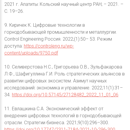
2021 г. Апатиты: Кольский научный центр РАН; – 2021. –
С. 19–26.
9. Киричек К. Цифровые технологии в
горнодобывающей промышленности и металлургии.
Control Engineering Россия. 2022;(1):50– 53. Режим
доступа:
https://controleng.ru/wp-
content/uploads/9750.pdf
10. Селиверстова Н.С., Григорьева О.В., Зульфакарова
Л.Ф., Шафигуллина Г.И. Роль стратегических альянсов в
развитии цифровых экосистем. Азимут научных
исследований: экономика и управление. 2022;11(1):31–
34.
https://doi.org/10.57145/27128482_2022_11_01_06
11. Евлашкина С.А. Экономический эффект от
внедрения цифровых технологий в горнодобывающей
отрасли. Стратегии бизнеса. 2021;9(10):296–300.
https://doi.org/10.17747/2311-7184-2021-10-296-300