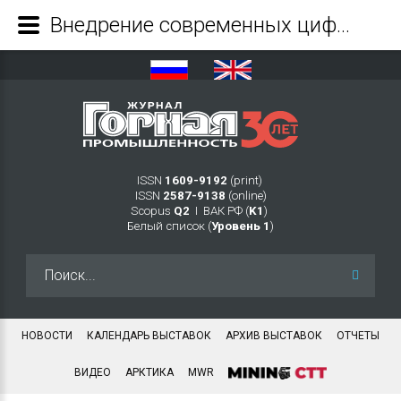
Внедрение современных цифровых технологий на горнодобывающих предприятиях - Журнал Горная промышленность
ISSN
1609-9192
(print)
ISSN
2587-9138
(online)
Scopus
Q2
Ι ВАК РФ (
K1
)
Белый список (
Уровень 1
)
Искать...
НОВОСТИ
КАЛЕНДАРЬ ВЫСТАВОК
АРХИВ ВЫСТАВОК
ОТЧЕТЫ
ВИДЕО
АРКТИКА
MWR