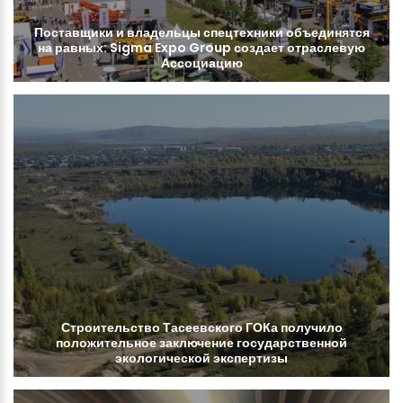
Поставщики
и
владельцы
спецтехники
объединятся
на
равных:
Sigma
Expo
Group
создает
отраслевую
Ассоциацию
Строительство
Тасеевского
ГОКа
получило
положительное
заключение
государственной
экологической
экспертизы