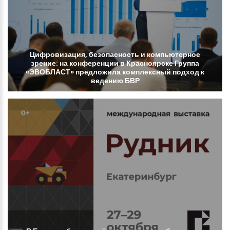
Цифровизация,
безопасность
и
компьютерное
зрение:
на
конференции
в
Красноярске
Группа
«ЭВОБЛАСТ»
предложила
комплексный
подход
к
ведению
БВР