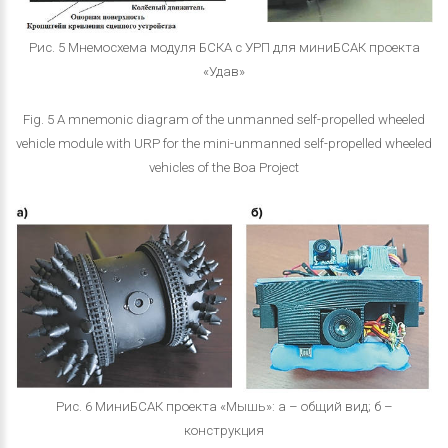
Рис. 5 Мнемосхема модуля БСКА с УРП для миниБСАК проекта
«Удав»
Fig. 5 A mnemonic diagram of the unmanned self-propelled wheeled
vehicle module with URP for the mini-unmanned self-propelled wheeled
vehicles of the Boa Project
Рис. 6 МиниБСАК проекта «Мышь»: а – общий вид; б –
конструкция