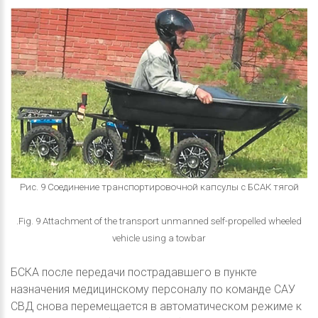
Рис. 9 Соединение транспортировочной капсулы с БСАК тягой
.Fig. 9 Attachment of the transport unmanned self-propelled wheeled
vehicle using a towbar
БСКА после передачи пострадавшего в пункте
назначения медицинскому персоналу по команде САУ
СВД снова перемещается в автоматическом режиме к