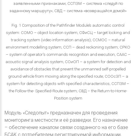
заявленными признаками; ССПЗМ – система «следуй по
заданному маршруту»; СВД – система «возвращайся домой»
Fig. 1 Composition of the Pathfinder Module’s automatic control
system: СОМО – object location system; СФиСЦ – target locking and
tracking system (video information analysis); ССМОС – natural
environment modelling system; ССП – dead reckoning system; СРКО
– system of operator's commands recognition and execution; СААС –
acoustic signal analysis system; СОиОП – a system for detection and
avoidance of obstacles that prevent the unmanned self-propelled
ground vehicle from moving along the specified route; СООсЗП – a
system for detecting objects with specified characteristics; ССПЗМ –
the Follow-the- Specified-Route system; СВД – the Return-to-Home-
Position system
Модуль «Следопыт» предназначен для проведения
мониторинга местности и её разведки. Его назначение
– обеспечение каналом связи созданного на его базе
БСАК с потребителем регистрируемой информации,