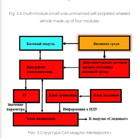
Fig. 2 A multi-module small-size unmanned self-propelled wheeled
vehicle made up of four modules
Рис. 3 Структура САУ модуля «Метеоролог»