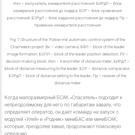
Изл – излучатель измерителя расстояния; БИРдЛ – блок
измерения расстояния до лидера; БСР – блок сравнения
расстояний; БЗРдЛ – блок задания расстояния до лидера; Пр –
приёмник измерителя расстояния
Fig. 7 Structure of the ‘Follow-me’ automatic control system of the
Chameleon project: Вк – video camera; БФЛ – block of the leader
image formation; БОПЛ – block of the leader position detection; РУ –
decision-making block; Изл – transmitter of distance meter; БИРдЛ –
block of distance measuring to the leader; БСР – distance comparator;
БЗРдЛ – block of distance setting to the leader; Пр – receiver of the
distance meter
Когда малоразмерный БСАК «Спасатель» подходит к
непреодолимому для него по габаритам завалу, что
определяет оператор, он даёт команду на запуск с
модулей «Улей» и «Родник» миниБАС или миниБСАК,
которые, преодолев завал, продолжают поисковую
операцию.