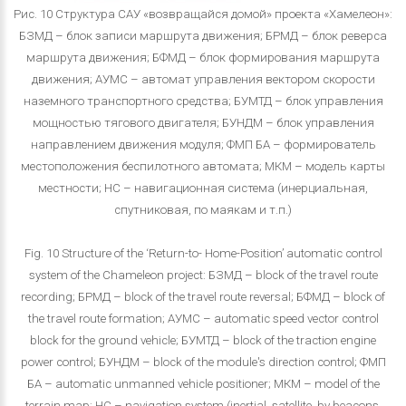
Рис. 10 Структура САУ «возвращайся домой» проекта «Хамелеон»:
БЗМД – блок записи маршрута движения; БРМД – блок реверса
маршрута движения; БФМД – блок формирования маршрута
движения; АУМС – автомат управления вектором скорости
наземного транспортного средства; БУМТД – блок управления
мощностью тягового двигателя; БУНДМ – блок управления
направлением движения модуля; ФМП БА – формирователь
местоположения беспилотного автомата; МКМ – модель карты
местности; НС – навигационная система (инерциальная,
спутниковая, по маякам и т.п.)
Fig. 10 Structure of the ‘Return-to- Home-Position’ automatic control
system of the Chameleon project: БЗМД – block of the travel route
recording; БРМД – block of the travel route reversal; БФМД – block of
the travel route formation; АУМС – automatic speed vector control
block for the ground vehicle; БУМТД – block of the traction engine
power control; БУНДМ – block of the module's direction control; ФМП
БА – automatic unmanned vehicle positioner; МКМ – model of the
terrain map; НС – navigation system (inertial, satellite, by beacons,