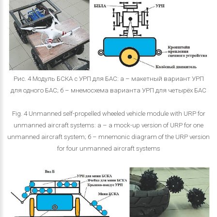
Рис. 4 Модуль БСКА с УРП для БАС: а – макетный вариант УРП
для одного БАС; б – мнемосхема варианта УРП для четырёх БАС
Fig. 4 Unmanned self-propelled wheeled vehicle module with URP for
unmanned aircraft systems: а – a mock-up version of URP for one
unmanned aircraft system; б – mnemonic diagram of the URP version
for four unmanned aircraft systems