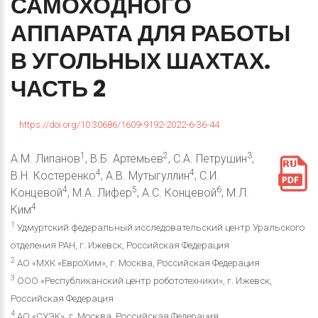
САМОХОДНОГО
АППАРАТА
ДЛЯ
РАБОТЫ
В
УГОЛЬНЫХ
ШАХТАХ.
ЧАСТЬ
2
https://doi.org/10.30686/1609-9192-2022-6-36-44
1
2
3
А.М. Липанов
, В.Б. Артемьев
, С.А. Петрушин
,
4
4
В.Н. Костеренко
, А.В. Мутыгуллин
, С.И.
4
5
6
Концевой
, М.А. Лифер
, А.С. Концевой
, М.Л.
4
Ким
1
Удмуртский федеральный исследовательский центр Уральского
отделения РАН, г. Ижевск, Российская Федерация
2
АО «МХК «ЕвроХим», г. Москва, Российская Федерация
3
ООО «Республиканский центр робототехники», г. Ижевск,
Российская Федерация
4
АО «СУЭК», г. Москва, Российская Федерация