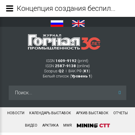
Концепция создания беспилотного самоходного аппарата для работы в угольных шахтах. Часть 2 - Журнал Горная промышленность
ISSN
1609-9192
(print)
ISSN
2587-9138
(online)
Scopus
Q2
Ι ВАК РФ (
K1
)
Белый список (
Уровень 1
)
Искать...
НОВОСТИ
КАЛЕНДАРЬ ВЫСТАВОК
АРХИВ ВЫСТАВОК
ОТЧЕТЫ
ВИДЕО
АРКТИКА
MWR