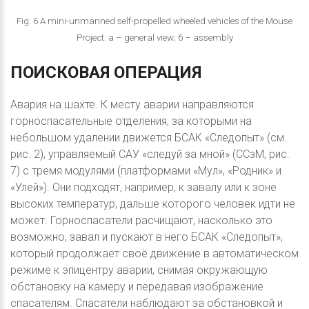
Fig. 6 A mini-unmanned self-propelled wheeled vehicles of the Mouse
Project: а – general view; б – assembly
ПОИСКОВАЯ
ОПЕРАЦИЯ
Авария на шахте. К месту аварии направляются
горноспасательные отделения, за которыми на
небольшом удалении движется БСАК «Следопыт» (см.
рис. 2), управляемый САУ «следуй за мной» (ССзМ, рис.
7) с тремя модулями (платформами «Мул», «Родник» и
«Улей»). Они подходят, например, к завалу или к зоне
высоких температур, дальше которого человек идти не
может. Горноспасатели расчищают, насколько это
возможно, завал и пускают в него БСАК «Следопыт»,
который продолжает своё движение в автоматическом
режиме к эпицентру аварии, снимая окружающую
обстановку на камеру и передавая изображение
спасателям. Спасатели наблюдают за обстановкой и