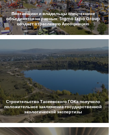
Поставщики
и
владельцы
спецтехники
объединятся
на
равных:
Sigma
Expo
Group
создает
отраслевую
Ассоциацию
Строительство
Тасеевского
ГОКа
получило
положительное
заключение
государственной
экологической
экспертизы