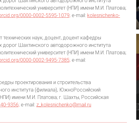
х дорог Шахтинского автодорожного института
литехнический университет (НПИ) имени М.И. Платова;
/orcid.org/0000-0002-5595-1079;
e-mail:
kolesnichenko-
т технических наук, доцент, доцент кафедры
х дорог Шахтинского автодорожного института
литехнический университет (НПИ) имени М.И. Платова;
/orcid.org/0000-0002-9495-7385;
e-mail:
федры проектирования и строительства
ого института (филиала), ЮжноРоссийский
НПИ) имени М.И. Платова; г. Шахты, Российская
740-9356;
e-mail:
z_kolesnichenko@mail.ru