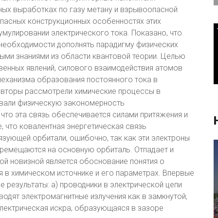
ных выработках по газу метану и взрывоопасной
опасных конструкционных особенностях этих
умулировании электрического тока. Показано, что
 необходимости дополнять парадигму физических
ыми знаниями из области квантовой теории. Целью
венных явлений, силового взаимодействия атомов
механизма образования постоянного тока в
 авторы рассмотрели химические процессы в
овали физическую закономерность
что эта связь обеспечивается силами притяжения и
, что ковалентная энергетическая связь
зующей орбитали, ошибочно, так как эти электроны
еремещаются на основную орбиталь. Отпадает и
ной новизной является обоснование понятия о
я в химическом источнике и его параметрах. Впервые
результаты: а) проводники в электрической цепи
одят электромагнитные излучения как в замкнутой,
 электрическая искра, образующаяся в зазоре