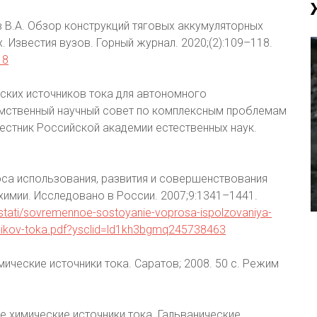
ров В.А. Обзор конструкций тяговых аккумуляторных
 Известия вузов. Горный журнал. 2020;(2):109–118.
18
еских источников тока для автономного
омственный научный совет по комплексным проблемам
Вестник Российской академии естественных наук.
оса использования, развития и совершенствования
химии. Исследовано в России. 2007;9:1341–1441.
es/stati/sovremennoe-sostoyanie-voprosa-ispolzovaniya-
chnikov-toka.pdf?ysclid=ld1kh3bgmq245738463
мические источники тока. Саратов; 2008. 50 с. Режим
ые химические источники тока. Гальванические