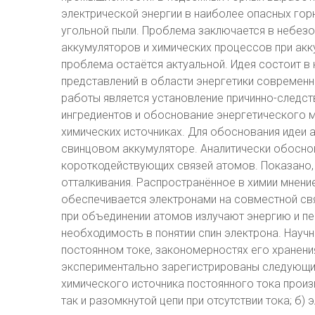
электрической энергии в наиболее опасных гор
угольной пыли. Проблема заключается в небез
аккумуляторов и химических процессов при акк
проблема остаётся актуальной. Идея состоит в
представлений в области энергетики современн
работы является установление причинно-следст
ингредиентов и обоснование энергетического 
химических источниках. Для обоснования идеи
свинцовом аккумуляторе. Аналитически обосн
короткодействующих связей атомов. Показано, 
отталкивания. Распространённое в химии мнение
обеспечивается электронами на совместной свя
при объединении атомов излучают энергию и п
необходимость в понятии спин электрона. Науч
постоянном токе, закономерностях его хранени
экспериментально зарегистрированы следующие 
химического источника постоянного тока произв
так и разомкнутой цепи при отсутствии тока; б)