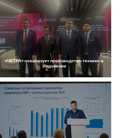
«ЧЕТРА»
локализует
производство
техники
в
Индонезии