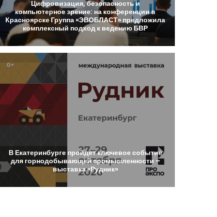
Цифровизация,
безопасность
и
компьютерное
зрение:
на
конференции
в
Красноярске
Группа
«ЭВОБЛАСТ»
предложила
комплексный
подход
к
ведению
БВР
В
Екатеринбурге
пройдет
ключевое
событие
для
горнодобывающей
промышленности
–
выставка
«Рудник»