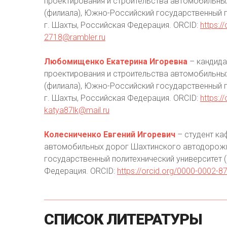
проектирования и строительства автомобильны
(филиала), Южно-Российский государственный по
г. Шахты, Российская Федерация. ORCID:
https:/
2718@rambler.ru
Любомищенко Екатерина Игоревна
– кандида
проектирования и строительства автомобильны
(филиала), Южно-Российский государственный по
г. Шахты, Российская Федерация. ORCID:
https:/
katya87lk@mail.ru
Колесниченко Евгений Игоревич
– студент ка
автомобильных дорог Шахтинского автодорожн
государственный политехнический университет (
Федерация. ORCID:
https://orcid.org/0000-0002-8
СПИСОК
ЛИТЕРАТУРЫ