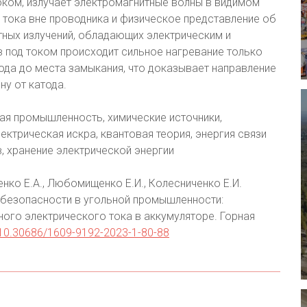
оком, излучает электромагнитные волны в видимом
 тока вне проводника и физическое представление об
тных излучений, обладающих электрическим и
в под током происходит сильное нагревание только
ода до места замыкания, что доказывает направление
ну от катода.
ая промышленность, химические источники,
ектрическая искра, квантовая теория, энергия связи
, хранение электрической энергии
нко Е.А., Любомищенко Е.И., Колесниченко Е.И.
 безопасности в угольной промышленности:
ого электрического тока в аккумуляторе. Горная
g/10.30686/1609-9192-2023-1-80-88