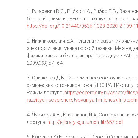
1. Гутаревич В.О., Рябко К.А., Рябко Е.В., Заха
батарей, применяемых на шахтных электровозах.
https://doi.org/10.21440/0536-1028-2020-2-109-1
2. Нижниковский Е.А. Тенденции развития химич
электропитания миниатюрной техники. Межвед
физики, химии и биологии при Президиуме РАН. 
2009;9(3):57–64.
3. Онищенко Д.В. Современное состояние вопр
химических источников тока. ДВО РАН Институт 
Режим доступа:
https://echemistry.ru/assets/fil
razvitiya-i-sovershenstvovaniya-himicheskih-isto
4. Чуриков А.В., Казаринов И.А. Современные хи
доступа:
http://elibrary.sgu.ru/uch_lit/657.pdf
5. Каменев Ю.Б., Чезлов И.Г. (сост.) Современн