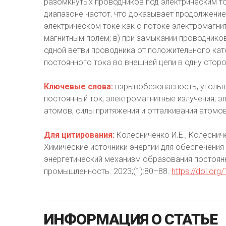
разомкнутых проводников под электрическим т
диапазоне частот, что доказывает продолжение
электрическом токе как о потоке электромагни
магнитным полем; в) при замыкании проводнико
одной ветви проводника от положительного кат
постоянного тока во внешней цепи в одну сторо
Ключевые слова:
взрывобезопасность, угольн
постоянный ток, электромагнитные излучения, эл
атомов, силы притяжения и отталкивания атомов
Для цитирования:
Колесниченко И.Е., Колесниче
Химические источники энергии для обеспечения
энергетический механизм образования постоянн
промышленность. 2023;(1):80–88.
https://doi.or
ИНФОРМАЦИЯ
О
СТАТЬЕ