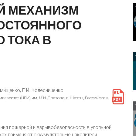
Й
МЕХАНИЗМ
ОСТОЯННОГО
О
ТОКА
В
омищенко, Е.И. Колесниченко
ерситет (НПИ) им. М.И. Платова, г. Шахты, Российская
ния пожарной и взрывобезопасности в угольной
ах применяют аккумуляторные накопители