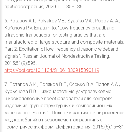
приборостроения; 2020. С. 135–136.
6. Potapov A.I., Polyakov V.E., Syas’ko V.A., Popov A. A.,
Kur’anova P.V. Erratum to: “Low-frequency broadband
ultrasonic transducers for testing articles that are
manufactured of large-structure and composite materials.
Part 2. Excitation of low-frequency ultrasonic wideband
signals”. Russian Journal of Nondestructive Testing.
2015;51(9):595.
https://doi.org/10.1134/S1061830915090119
7. Потапов А.И., Поляков В.Е., Сясько В.А. Попов А.А.,
Курьянова П.В. Низкочастотные ультразвуковые
широкополосные преобразователи для контроля
изделий из крупноструктурных и композиционных
материалов. Часть 1. Полное и частичное вырождение
мод колебаний в пьезоэлементах различных
геометрических форм. Дефектоскопия. 2015;(6):15–31.