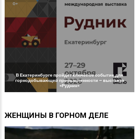
В
Екатеринбурге
пройдет
ключевое
событие
для
горнодобывающей
промышленности
–
выставка
«Рудник»
ЖЕНЩИНЫ
В
ГОРНОМ
ДЕЛЕ