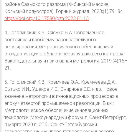
районе Саамского разлома (Хибинский массив,
Кольский полуостров). Горный журнал. 2023;(1):79–84.
https://doi.org/10.17580/gzh.2023.01.13
4. Гоголинский К.В., Сясько В.А. Современное
состояние и проблемы законодательного
регулирования, метрологического обеспечения и
стандартизации в области неразрушающего контроля.
Законодательная и прикладная метрология. 2019;(4):15–
21.
5. Гоголинский К.В., Кремчеев Э.А., Кремчеева Д.А.,
Сытько И.И., Ушаков И.Е., Смирнова Е.Е. и др. Новое
значение метрологии в инновационных процессах в
эпоху четвертой промышленной революции. В кн.:
Метрологическое обеспечение инновационных
технологий: Международный форум, г. Санкт-Петербург,
4 марта 2020 г. СПб.: Санкт-Петербургский
государственный университет аэрокосмического