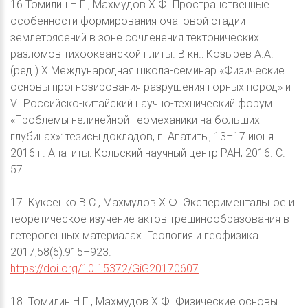
16 Томилин Н.Г., Махмудов Х.Ф. Пространственные
особенности формирования очаговой стадии
землетрясений в зоне сочленения тектонических
разломов тихоокеанской плиты. В кн.: Козырев А.А.
(ред.) X Международная школа-семинар «Физические
основы прогнозирования разрушения горных пород» и
VI Российско-китайский научно-технический форум
«Проблемы нелинейной геомеханики на больших
глубинах»: тезисы докладов, г. Апатиты, 13–17 июня
2016 г. Апатиты: Кольский научный центр РАН; 2016. С.
57.
17. Куксенко В.С., Махмудов Х.Ф. Экспериментальное и
теоретическое изучение актов трещинообразования в
гетерогенных материалах. Геология и геофизика.
2017;58(6):915–923.
https://doi.org/10.15372/GiG20170607
18. Томилин Н.Г., Махмудов Х.Ф. Физические основы