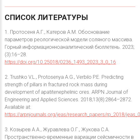
СПИСОК
ЛИТЕРАТУРЫ
1. Протосеня А.Г., Катеров А.М. Обоснование
параметров реологической модели соляного массива.
Горный информационноаналитический бюллетень. 2023;
(3):16–28.
https://doi.org/10.25018/0236_1493_2023_3_0_16
2. Trushko V.L., Protosenya A.G., Verbilo P.E. Predicting
strength of pillars in fractured rock mass during
development of apatitenephelinic ores. ARPN Journal of
Engineering and Applied Sciences. 2018;13(8):2864–2872.
Available at:
https://arpnjournals.org/jeas/research_papers/rp_2018/jeas
3. Козырев А.А., Журавлева О.Г., Жукова С.А.
Пространственно-временные вариации сейсмичности в