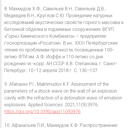
8. Махмудов Х.Ф., Савельев В.Н., Савельев Д.В.,
Медведев В.Н., Круглов С.Ю. Проведение натурных
исследований акустических свойств горного массива и
бетонной обделки в подземных сооружениях ФГУП
«Горно-Химического Комбината» – предприятие
госкорпорации «Росатом». В кн.: XXIII Петербургские
чтения по проблемам прочности, посвященные 100-
летию ФТИ им. А.Ф. Иоффе и 110-летию со дня
рождения чл.-корр. АН СССР А.В. Степанова, г. Санкт-
Петербург, 10–12 апреля 2018 г. С. 136–137.
9. Afanasev P.I., Makhmudov K.F. Assessment of the
parameters of a shock wave on the wall of an explosion
cavity with the refraction of a detonation wave of emulsion
explosives. Applied Sciences. 2021;11(9):3976.
https://doi.org/10.3390/app11093976
10. Афанасьев П.И., Махмудов Х.Ф. Распространение