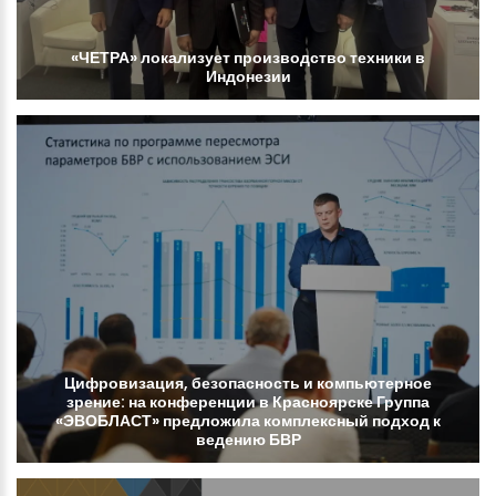
«ЧЕТРА»
локализует
производство
техники
в
Индонезии
Цифровизация,
безопасность
и
компьютерное
зрение:
на
конференции
в
Красноярске
Группа
«ЭВОБЛАСТ»
предложила
комплексный
подход
к
ведению
БВР