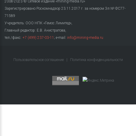
2008-2023 © Сетевое издание «mining-media.ru»
Зарегистрировано Роскомнадзор 23.11.2017 г. за номером Эл № ФС77-
71589
Учредитель: ООО НПК «Гемос Лимитед»,
Главный редактор: Е.В. Анистратова,
тел./факс:
+7 (499) 237-03-11
; e-mail:
info@mining-media.ru
Пользовательское соглашение
|
Политика конфиденциальности