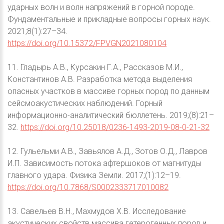
ударных волн и волн напряжений в горной породе.
Фундаментальные и прикладные вопросы горных наук.
2021;8(1):27–34.
https://doi.org/10.15372/FPVGN2021080104
11. Гладырь А.В., Курсакин Г.А., Рассказов М.И.,
Константинов А.В. Разработка метода выделения
опасных участков в массиве горных пород по данным
сейсмоакустических наблюдений. Горный
информационно-аналитический бюллетень. 2019;(8):21–
32.
https://doi.org/10.25018/0236-1493-2019-08-0-21-32
12. Гульельми А.В., Завьялов А.Д., Зотов О.Д., Лавров
И.П. Зависимость потока афтершоков от магнитуды
главного удара. Физика Земли. 2017;(1):12–19.
https://doi.org/10.7868/S0002333717010082
13. Савельев В.Н., Махмудов Х.В. Исследование
акустических свойств массива гетерогенных пород и