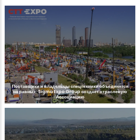
Поставщики
и
владельцы
спецтехники
объединятся
на
равных:
Sigma
Expo
Group
создает
отраслевую
Ассоциацию