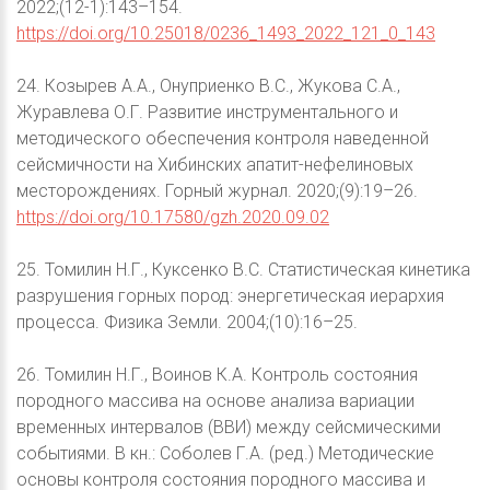
2022;(12-1):143–154.
https://doi.org/10.25018/0236_1493_2022_121_0_143
24. Козырев А.А., Онуприенко В.С., Жукова С.А.,
Журавлева О.Г. Развитие инструментального и
методического обеспечения контроля наведенной
сейсмичности на Хибинских апатит-нефелиновых
месторождениях. Горный журнал. 2020;(9):19–26.
https://doi.org/10.17580/gzh.2020.09.02
25. Томилин Н.Г., Куксенко В.С. Статистическая кинетика
разрушения горных пород: энергетическая иерархия
процесса. Физика Земли. 2004;(10):16–25.
26. Томилин Н.Г., Воинов К.А. Контроль состояния
породного массива на основе анализа вариации
временных интервалов (ВВИ) между сейсмическими
событиями. В кн.: Соболев Г.А. (ред.) Методические
основы контроля состояния породного массива и