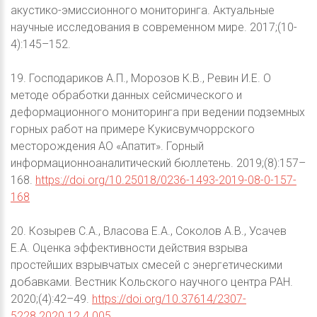
акустико-эмиссионного мониторинга. Актуальные
научные исследования в современном мире. 2017;(10-
4):145–152.
19. Господариков А.П., Морозов К.В., Ревин И.Е. О
методе обработки данных сейсмического и
деформационного мониторинга при ведении подземных
горных работ на примере Кукисвумчоррского
месторождения АО «Апатит». Горный
информационноаналитический бюллетень. 2019;(8):157–
168.
https://doi.org/10.25018/0236-1493-2019-08-0-157-
168
20. Козырев С.А., Власова Е.А., Соколов А.В., Усачев
Е.А. Оценка эффективности действия взрыва
простейших взрывчатых смесей с энергетическими
добавками. Вестник Кольского научного центра РАН.
2020;(4):42–49.
https://doi.org/10.37614/2307-
5228.2020.12.4.005