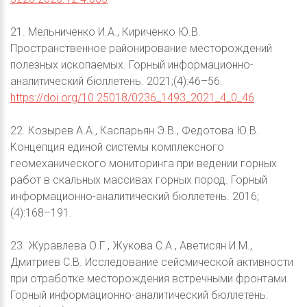
21. Мельниченко И.А., Кириченко Ю.В.
Пространственное районирование месторождений
полезных ископаемых. Горный информационно-
аналитический бюллетень. 2021;(4):46–56.
https://doi.org/10.25018/0236_1493_2021_4_0_46
22. Козырев А.А., Каспарьян Э.В., Федотова Ю.В.
Концепция единой системы комплексного
геомеханического мониторинга при ведении горных
работ в скальных массивах горных пород. Горный
информационно-аналитический бюллетень. 2016;
(4):168–191.
23. Журавлева О.Г., Жукова С.А., Аветисян И.М.,
Дмитриев С.В. Исследование сейсмической активности
при отработке месторождения встречными фронтами.
Горный информационно-аналитический бюллетень.