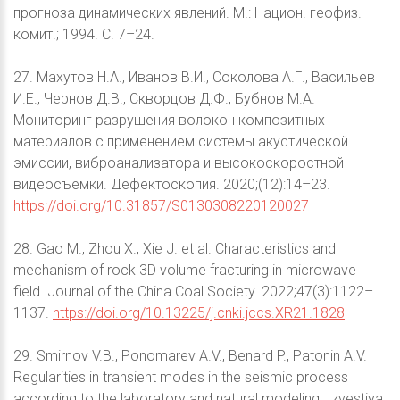
прогноза динамических явлений. М.: Национ. геофиз.
комит.; 1994. С. 7–24.
27. Махутов Н.А., Иванов В.И., Соколова А.Г., Васильев
И.Е., Чернов Д.В., Скворцов Д.Ф., Бубнов М.А.
Мониторинг разрушения волокон композитных
материалов с применением системы акустической
эмиссии, виброанализатора и высокоскоростной
видеосъемки. Дефектоскопия. 2020;(12):14–23.
https://doi.org/10.31857/S0130308220120027
28. Gao M., Zhou X., Xie J. et al. Characteristics and
mechanism of rock 3D volume fracturing in microwave
field. Journal of the China Coal Society. 2022;47(3):1122–
1137.
https://doi.org/10.13225/j.cnki.jccs.XR21.1828
29. Smirnov V.B., Ponomarev A.V., Benard P., Patonin A.V.
Regularities in transient modes in the seismic process
according to the laboratory and natural modeling. Izvestiya,