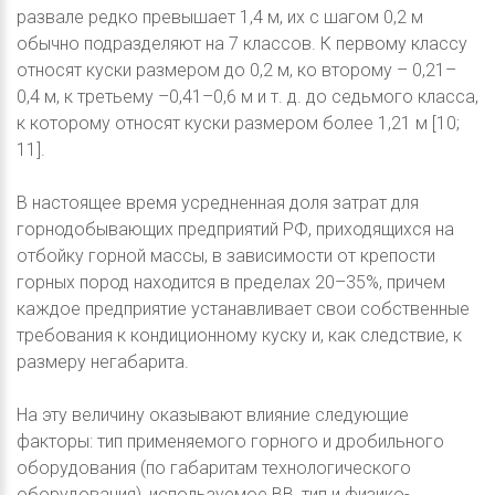
развале редко превышает 1,4 м, их с шагом 0,2 м
обычно подразделяют на 7 классов. К первому классу
относят куски размером до 0,2 м, ко второму – 0,21–
0,4 м, к третьему –0,41–0,6 м и т. д. до седьмого класса,
к которому относят куски размером более 1,21 м [10;
11].
В настоящее время усредненная доля затрат для
горнодобывающих предприятий РФ, приходящихся на
отбойку горной массы, в зависимости от крепости
горных пород находится в пределах 20–35%, причем
каждое предприятие устанавливает свои собственные
требования к кондиционному куску и, как следствие, к
размеру негабарита.
На эту величину оказывают влияние следующие
факторы: тип применяемого горного и дробильного
оборудования (по габаритам технологического
оборудования), используемое ВВ, тип и физико-