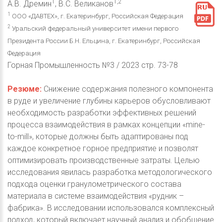
1
1,2
А.В. Дремин
, В.С. Великанов
1
ООО «ДАВТЕХ», г. Екатеринбург, Российская Федерация
2
Уральский федеральный университет имени первого
Президента России Б.Н. Ельцина, г. Екатеринбург, Российская
Федерация
Горная Промышленность №3 / 2023 стр. 73-78
Резюме:
Снижение содержания полезного компонента
в руде и увеличение глубины карьеров обусловливают
необходимость разработки эффективных решений
процесса взаимодействия в рамках концепции «mine-
to-mill», которые должны быть адаптированы под
каждое конкретное горное предприятие и позволят
оптимизировать производственные затраты. Целью
исследования явилась разработка методологического
подхода оценки гранулометрического состава
материала в системе взаимодействия «рудник –
фабрика». В исследовании использовался комплексный
подход, который включает научный анализ и обобщение