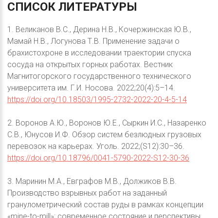
СПИСОК
ЛИТЕРАТУРЫ
1. Великанов В.С., Дерина Н.В., Кочержинская Ю.В.,
Мамай Н.В., Логунова Т.В. Применение задачи о
брахистохроне в исследовании траектории спуска
сосуда на открытых горных работах. Вестник
Магнитогорского государственного технического
университета им. Г.И. Носова. 2022;20(4):5–14.
https://doi.org/10.18503/1995-2732-2022-20-4-5-14
2. Воронов А.Ю., Воронов Ю.Е., Сыркин И.С., Назаренко
С.В., Юнусов И.Ф. Обзор систем безлюдных грузовых
перевозок на карьерах. Уголь. 2022;(S12):30–36.
https://doi.org/10.18796/0041-5790-2022-S12-30-36
3. Маринин М.А., Евграфов М.В., Должиков В.В.
Производство взрывных работ на заданный
гранулометрический состав руды в рамках концепции
«mine-to-mill»: современное состояние и перспективы.