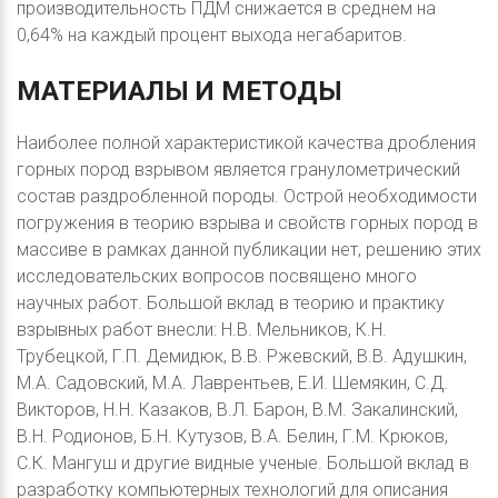
производительность ПДМ снижается в среднем на
0,64% на каждый процент выхода негабаритов.
МАТЕРИАЛЫ
И
МЕТОДЫ
Наиболее полной характеристикой качества дробления
горных пород взрывом является гранулометрический
состав раздробленной породы. Острой необходимости
погружения в теорию взрыва и свойств горных пород в
массиве в рамках данной публикации нет, решению этих
исследовательских вопросов посвящено много
научных работ. Большой вклад в теорию и практику
взрывных работ внесли: Н.В. Мельников, К.Н.
Трубецкой, Г.П. Демидюк, В.В. Ржевский, В.В. Адушкин,
М.А. Садовский, М.А. Лаврентьев, Е.И. Шемякин, С.Д.
Викторов, Н.Н. Казаков, В.Л. Барон, В.М. Закалинский,
В.Н. Родионов, Б.Н. Кутузов, В.А. Белин, Г.М. Крюков,
С.К. Мангуш и другие видные ученые. Большой вклад в
разработку компьютерных технологий для описания