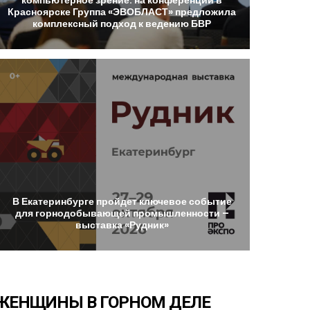
Красноярске
Группа
«ЭВОБЛАСТ»
предложила
комплексный
подход
к
ведению
БВР
В
Екатеринбурге
пройдет
ключевое
событие
для
горнодобывающей
промышленности
–
выставка
«Рудник»
ЖЕНЩИНЫ
В
ГОРНОМ
ДЕЛЕ