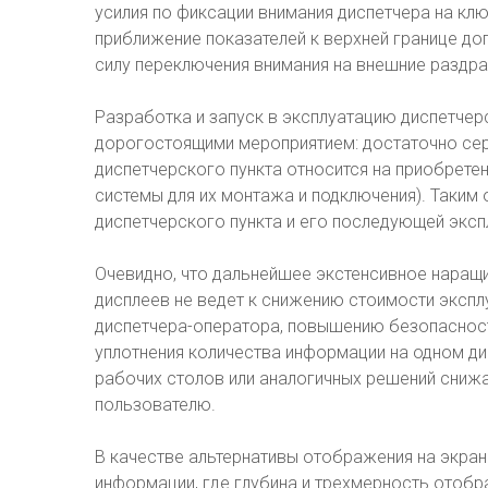
усилия по фиксации внимания диспетчера на кл
приближение показателей к верхней границе д
силу переключения внимания на внешние раздраж
Разработка и запуск в эксплуатацию диспетчер
дорогостоящими мероприятием: достаточно сер
диспетчерского пункта относится на приобрете
системы для их монтажа и подключения). Таким
диспетчерского пункта и его последующей эксп
Очевидно, что дальнейшее экстенсивное наращ
дисплеев не ведет к снижению стоимости экспл
диспетчера-оператора, повышению безопасност
уплотнения количества информации на одном ди
рабочих столов или аналогичных решений сниж
пользователю.
В качестве альтернативы отображения на экра
информации, где глубина и трехмерность отобр