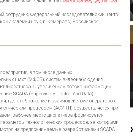
ная Бенгалия, Индия; e-mail:
biswarupneogi@gmail.com
й сотрудник, Федеральный исследовательский центр
кой академии наук, г. Кемерово, Российская
предприятия, в том числе данных
льных шахт (МФСБ), систем видеонаблюдения,
ьт диспетчера. С увеличением потока информации
ные SCADA (Supervisory Control And Data)
ий, где отображение и взаимодействие оператора с
ологическим процессом (АСУ ТП) осуществляется при
азом, рабочее место диспетчера формируется
 параметры технологических процессов, за которыми
 несмотря на предпринимаемые разработчиками SCADA