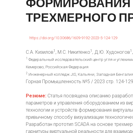
ФОРМИРОВАНИЯ
ТРЕХМЕРНОГО
П
https://doi.org/10.30686/1609-9192-2023-5-124-129
1
1
1
С.А. Кизилов
, М.С. Никитенко
, Д.Ю. Худоногов
1
Федеральный исследовательский центр угля и углехими
Кемерово, Российская Федерация
2
Инженерный колледж JIS, Кальяни, Западная Бенгалия
Горная Промышленность №5 / 2023 стр. 124-12
Резюме:
Статья посвящена описанию разработа
параметров и управления оборудованием из ви
технологии и устройств формирования виртуал
привычному способу визуализации технологиче
Разработан прототип SCADA на основе трехме
гарнитуры виртуальной реальности для взаимод