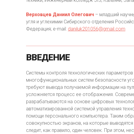
техники, Инженерный колледж JIS, Кальяни, Запад
Верховцев Даниил Олегович
– младший научны
угля и углехимии Сибирского отделения Российс
Федерация; e-mail:
daniluk201056@gmail.com
ВВЕДЕНИЕ
Системы контроля технологических параметров 
многофункциональных систем безопасности уго
требуют вывода получаемой информации на пул
усложняется процесс ее отображения. Современ
разрабатываются на основе цифровых технолог
автоматизированной системой управления техн
помощи персонального компьютера. Таким обр
совокупностью экранов, на которые выводятся
следит, как правило, один человек. При этом,