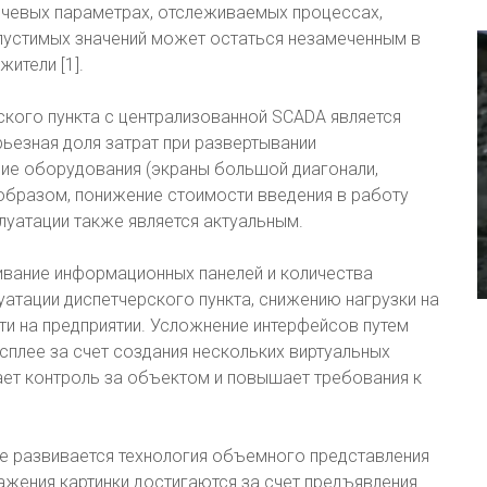
ючевых параметрах, отслеживаемых процессах,
опустимых значений может остаться незамеченным в
ители [1].
ского пункта с централизованной SCADA является
ьезная доля затрат при развертывании
ние оборудования (экраны большой диагонали,
 образом, понижение стоимости введения в работу
луатации также является актуальным.
ивание информационных панелей и количества
уатации диспетчерского пункта, снижению нагрузки на
и на предприятии. Усложнение интерфейсов путем
сплее за счет создания нескольких виртуальных
ает контроль за объектом и повышает требования к
не развивается технология объемного представления
ажения картинки достигаются за счет предъявления