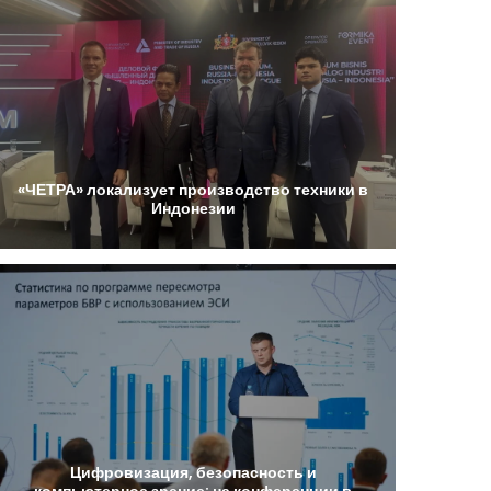
«ЧЕТРА»
локализует
производство
техники
в
Индонезии
Цифровизация,
безопасность
и
компьютерное
зрение:
на
конференции
в