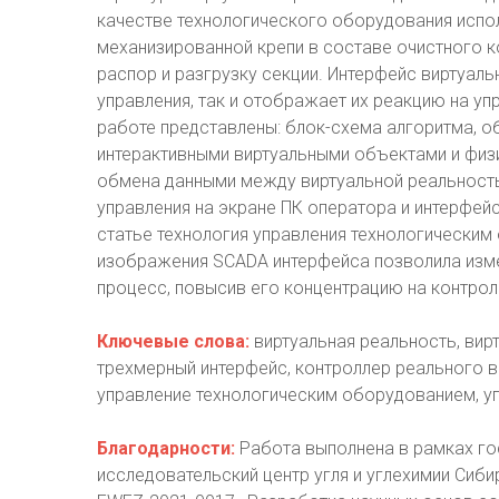
качестве технологического оборудования исп
механизированной крепи в составе очистного 
распор и разгрузку секции. Интерфейс виртуал
управления, так и отображает их реакцию на у
работе представлены: блок-схема алгоритма,
интерактивными виртуальными объектами и физ
обмена данными между виртуальной реальность
управления на экране ПК оператора и интерфейс
статье технология управления технологически
изображения SCADA интерфейса позволила изме
процесс, повысив его концентрацию на контро
Ключевые слова:
виртуальная реальность, вир
трехмерный интерфейс, контроллер реального вр
управление технологическим оборудованием, у
Благодарности:
Работа выполнена в рамках г
исследовательский центр угля и углехимии Сиб