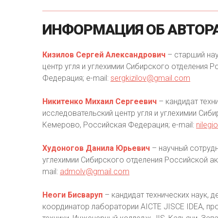
ИНФОРМАЦИЯ
ОБ
АВТОР
Кизилов Сергей Александрович
– старший на
центр угля и углехимии Сибирского отделения Р
Федерация; e-mail:
sergkizilov@gmail.com
Никитенко Михаил Сергеевич
– кандидат техн
исследовательский центр угля и углехимии Сиби
Кемерово, Российская Федерация; e-mail:
nilegi
Худоногов Данила Юрьевич
– научный сотрудн
углехимии Сибирского отделения Российской ака
mail:
admolv@gmail.com
Неоги Бисваруп
– кандидат технических наук, 
координатор лаборатории AICTE JISCE IDEA, п