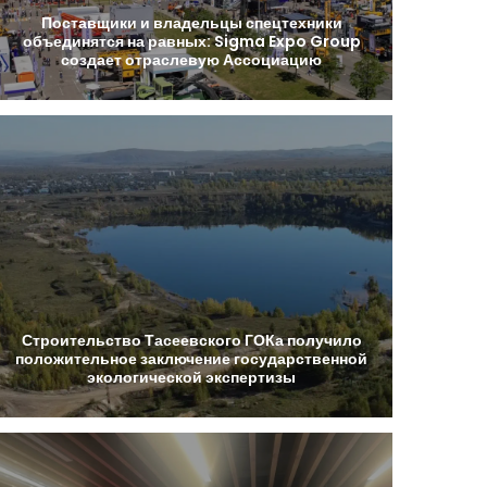
Поставщики
и
владельцы
спецтехники
объединятся
на
равных:
Sigma
Expo
Group
создает
отраслевую
Ассоциацию
Строительство
Тасеевского
ГОКа
получило
положительное
заключение
государственной
экологической
экспертизы