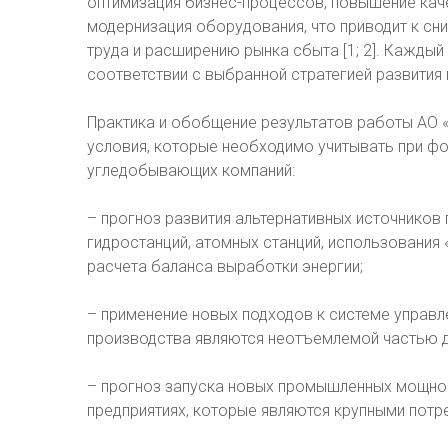
оптимизация бизнес-процессов, повышение каче
модернизация оборудования, что приводит к с
труда и расширению рынка сбыта [1; 2]. Кажды
соответствии с выбранной стратегией развития п
Практика и обобщение результатов работы АО
условия, которые необходимо учитывать при ф
угледобывающих компаний:
– прогноз развития альтернативных источников г
гидростанций, атомных станций, использования «
расчета баланса выработки энергии;
– применение новых подходов к системе управл
производства являются неотъемлемой частью д
– прогноз запуска новых промышленных мощнос
предприятиях, которые являются крупными потр