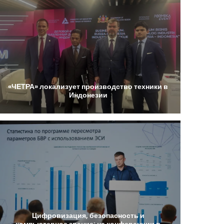
«ЧЕТРА»
локализует
производство
техники
в
Индонезии
Цифровизация,
безопасность
и
компьютерное
зрение:
на
конференции
в