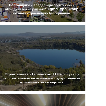
Поставщики
и
владельцы
спецтехники
объединятся
на
равных:
Sigma
Expo
Group
создает
отраслевую
Ассоциацию
Строительство
Тасеевского
ГОКа
получило
положительное
заключение
государственной
экологической
экспертизы