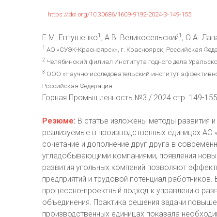
https://doi.org/10.30686/1609-9192-2024-3-149-155
1
1
Е.М. Евтушенко
, А.В. Великосельский
, О.А. Ла
1
АО «СУЭК-Красноярск», г. Красноярск, Российская Фед
2
Челябинский филиал Института годного дела Уральског
3
ООО «Научно-исследовательский институт эффективност
Российская Федерация
Горная Промышленность №3 / 2024 стр. 149-15
Резюме:
В статье изложены методы развития 
реализуемые в производственных единицах АО 
сочетание и дополнение друг друга в современ
угледобывающими компаниями, появления новых
развития угольных компаний позволяют эффект
предприятий и трудовой потенциал работников.
процессно-проектный подход к управлению раз
объединения. Практика решения задачи повыше
производственных единицах показала необходи