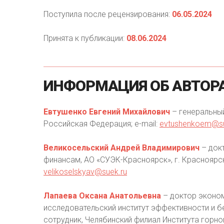
Поступила после рецензирования:
06.05.2024
Принята к публикации:
08.06.2024
ИНФОРМАЦИЯ
ОБ
АВТОР
Евтушенко Евгений Михайлович
– генеральный
Российская Федерация; e-mail:
evtushenkoem@su
Великосельский Андрей Владимирович
– докт
финансам, АО «СУЭК-Красноярск», г. Красноярск
velikoselskyav@suek.ru
Лапаева Оксана Анатольевна
– доктор эконом
исследовательский институт эффективности и б
сотрудник, Челябинский филиал Института горног