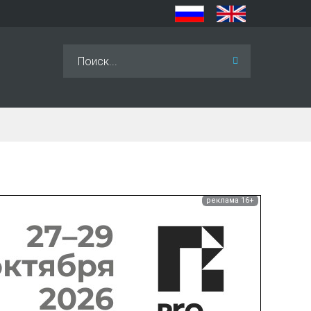
Искать...
реклама 16+