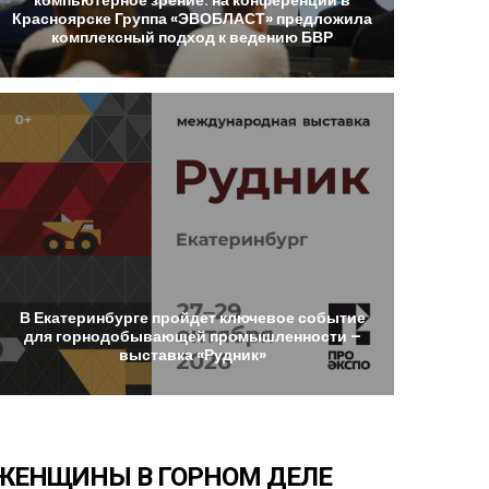
Красноярске
Группа
«ЭВОБЛАСТ»
предложила
комплексный
подход
к
ведению
БВР
В
Екатеринбурге
пройдет
ключевое
событие
для
горнодобывающей
промышленности
–
выставка
«Рудник»
ЖЕНЩИНЫ
В
ГОРНОМ
ДЕЛЕ