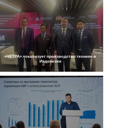
«ЧЕТРА»
локализует
производство
техники
в
Индонезии