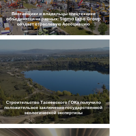
Поставщики
и
владельцы
спецтехники
объединятся
на
равных:
Sigma
Expo
Group
создает
отраслевую
Ассоциацию
Строительство
Тасеевского
ГОКа
получило
положительное
заключение
государственной
экологической
экспертизы