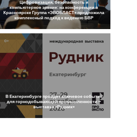
Цифровизация,
безопасность
и
компьютерное
зрение:
на
конференции
в
Красноярске
Группа
«ЭВОБЛАСТ»
предложила
комплексный
подход
к
ведению
БВР
В
Екатеринбурге
пройдет
ключевое
событие
для
горнодобывающей
промышленности
–
выставка
«Рудник»