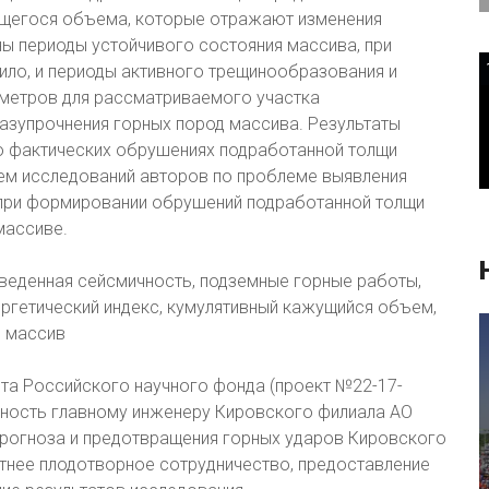
ущегося объема, которые отражают изменения
ы периоды устойчивого состояния массива, при
ило, и периоды активного трещинообразования и
аметров для рассматриваемого участка
азупрочнения горных пород массива. Результаты
о фактических обрушениях подработанной толщи
ем исследований авторов по проблеме выявления
при формировании обрушений подработанной толщи
массиве.
веденная сейсмичность, подземные горные работы,
ргетический индекс, кумулятивный кажущийся объем,
й массив
нта Российского научного фонда (проект №22-17-
ность главному инженеру Кировского филиала АО
 прогноза и предотвращения горных ударов Кировского
етнее плодотворное сотрудничество, предоставление