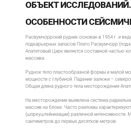
ОБЪЕКТ
ИССЛЕДОВАНИЙ.
ОСОБЕННОСТИ
СЕЙСМИЧ
Расвумчоррский рудник основан в 1954 г. и ве
подкарьерных запасов Плато Расвумчорр (под
Апатитовый Цирк является составной частью ю
массива.
Рудное тело пластообразной формы и малой мо
мощности с глубиной. Падение залежи – северо-
Общая длина рудного тела месторождения Апат
На месторождении выявлена система радиальных
массив на блоки. Часто разломы характеризуют
(шпреуштейнизации) различной интенсивности. 
сантиметров до первых десятков метров.