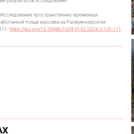
ие результатов исследования.
. Исследование пространственно-временных
дработанной толще массива на Расвумчоррском
111.
https://doi.org/10.30686/1609-9192-2024-3-105-111
АХ