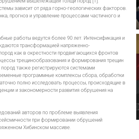
брушением вышележащей толщи пород [1].
темы зависит от ряда горно-геологических факторов.
енка, прогноз и управление процессами частичного и
ные работы ведутся более 90 лет. Интенсификация и
ждаются трансформацией напряженно-
пород как в окрестности продвигающихся фронтов
Процессы трещинообразования и формирования трещин
 пород также регистрируются системами
временные программные комплексы сбора, обработки
таточно полно исследовать процессы, происходящие в
нденции и закономерности развития обрушения на
едований авторов по проблеме выявления
сейсмичности при формировании обрушений
пряженном Хибинском массиве.