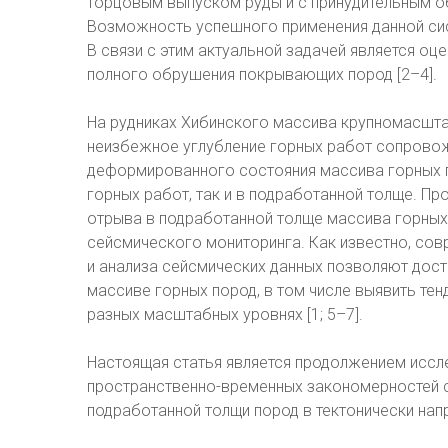
торцовым выпуском руды и с принудительным о
Возможность успешного применения данной сис
В связи с этим актуальной задачей является оц
полного обрушения покрывающих пород [2–4].
На рудниках Хибинского массива крупномасштаб
неизбежное углубление горных работ сопрово
деформированного состояния массива горных 
горных работ, так и в подработанной толще. 
отрыва в подработанной толще массива горных
сейсмического мониторинга. Как известно, со
и анализа сейсмических данных позволяют дос
массиве горных пород, в том числе выявить те
разных масштабных уровнях [1; 5–7].
Настоящая статья является продолжением иссл
пространственно-временных закономерностей 
подработанной толщи пород в тектонически на