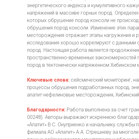
энергетического индекса и кумулятивного каж
напряжений в массиве горных пород. Определен
которых обрушение пород консоли не происход
обрушения пород консоли. Изменение этих пар
месторождения отражает этапы нагружения и р
исследования хорошо коррелируют с данными 
пород. Настоящая работа является продолжени
пространственно-временных закономерностей 
пород в тектонически напряженном Хибинском 
Ключевые слова:
сейсмический мониторинг, на
процессы обрушения подработанных пород, эне
апатит-нефелиновые месторождения, Хибински
Благодарности:
Работа выполнена за счет гра
00248). Авторы выражают искреннюю благодар
«Апатит» В.С. Онуприенко и начальнику службы
филиала АО «Апатит» А.А. Стрешневу за многол