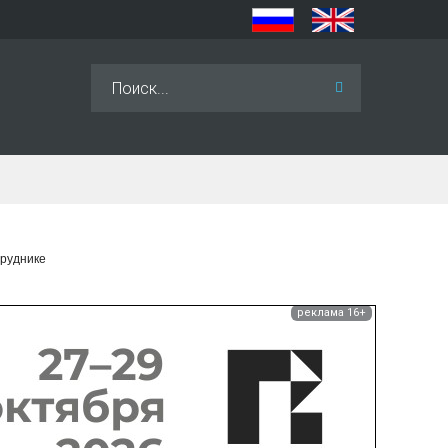
Искать...
 руднике
реклама 16+