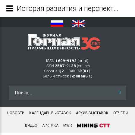
История развития и перспективы дальнейшего применения метода геодинамического районирования - Журнал Горная промышленность
ISSN
1609-9192
(print)
ISSN
2587-9138
(online)
Scopus
Q2
Ι ВАК РФ (
K1
)
Белый список (
Уровень 1
)
Искать...
НОВОСТИ
КАЛЕНДАРЬ ВЫСТАВОК
АРХИВ ВЫСТАВОК
ОТЧЕТЫ
ВИДЕО
АРКТИКА
MWR