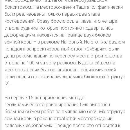
месторождениях Таштагол и Североуральском
бокситовом. На месторождении Таштагол фактически
были реализованы только первых два этапа
исследований. Сразу бросилось в глаза, что четыре
ствола рудника, которые постоянно подвергались
деформациям, находятся на границе двух блоков
земной коры – в разломе Нагорный. На этот же разлом
попадал и запроектированный ствол «Сибиряк». Были
даны рекомендации по переносу места строительства
ствола на 100 м за зону разлома. В дальнейшем на
месторождении был организован геодинамический
полигон для отслеживания динамики блоковых структур
[2].
За первые 15 лет применения метода
геодинамического районирования был выполнен
большой объем работ по выявлению блочных структур
земной коры в районе отработки месторождений
полезных ископаемых. Прежде всего это относится к