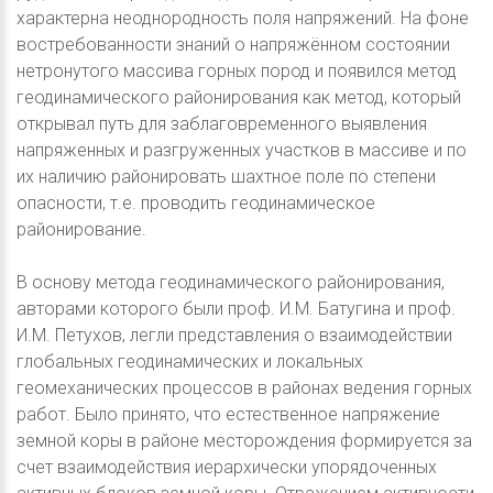
характерна неоднородность поля напряжений. На фоне
востребованности знаний о напряжённом состоянии
нетронутого массива горных пород и появился метод
геодинамического районирования как метод, который
открывал путь для заблаговременного выявления
напряженных и разгруженных участков в массиве и по
их наличию районировать шахтное поле по степени
опасности, т.е. проводить геодинамическое
районирование.
В основу метода геодинамического районирования,
авторами которого были проф. И.М. Батугина и проф.
И.М. Петухов, легли представления о взаимодействии
глобальных геодинамических и локальных
геомеханических процессов в районах ведения горных
работ. Было принято, что естественное напряжение
земной коры в районе месторождения формируется за
счет взаимодействия иерархически упорядоченных