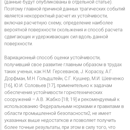
(данные будут опубликованы в отдельной статье).
Поэтому главной причиной данных трагических событий
является некорректный расчет их устойчивости,
включая расчетную схему, определение наиболее
вероятной поверхности скольжения и способ расчета
сдвигающих и удерживающих сил вдоль данной
поверхности.
Вариационный способ оценки устойчивости,
получивший свое развитие главным образом в трудах
таких ученых, как Н.М. Герсеванов, J. Kopacsy, А.Г.
Дорфман, М.Н. Гольдштейн, С.Г. Кушнер, М.И. Шевченко
[16], Ю.И. Соловьев [17], применительно к задачам
обеспечения устойчивости горнотехнических
сооружений – А.В. Жабко [18; 19] и рекомендуемый к
использованию Федеральными нормами и правилами в
области промышленной безопасности2, не имеет
указанных выше недостатков и позволяет получить
более точные результаты, при этом в силу того, что