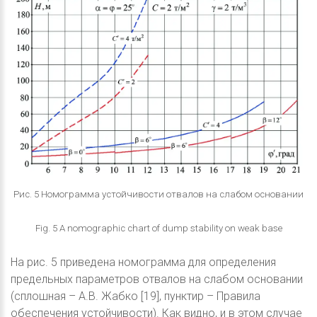
Рис. 5 Номограмма устойчивости отвалов на слабом основании
Fig. 5 A nomographic chart of dump stability on weak base
На рис. 5 приведена номограмма для определения
предельных параметров отвалов на слабом основании
(сплошная – А.В. Жабко [19], пунктир – Правила
обеспечения устойчивости). Как видно, и в этом случае