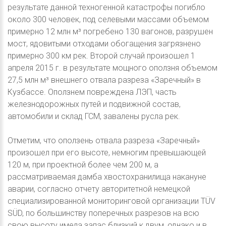
результате данной техногенной катастрофы погибло
около 300 человек, под селевыми массами объемом
примерно 12 млн м³ погребено 130 вагонов, разрушен
мост, ядовитыми отходами обогащения загрязнено
примерно 300 км рек. Второй случай произошел 1
апреля 2015 г. в результате мощного оползня объемом
27,5 млн м³ внешнего отвала разреза «Заречный» в
Кузбассе. Оползнем повреждена ЛЭП, часть
железнодорожных путей и подвижной состав,
автомобили и склад ГСМ, завалены русла рек.
Отметим, что оползень отвала разреза «Заречный»
произошел при его высоте, немногим превышающей
120 м, при проектной более чем 200 м, а
рассматриваемая дамба хвостохранилища накануне
аварии, согласно отчету авторитетной немецкой
специализированной мониторинговой организации TÜV
SÜD, по большинству поперечных разрезов на всю
свою высоту имела запас близкий к двум, однако и в