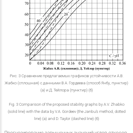
Рис. 3 Сравнение предлагаемых графиков устойчивости А.В.
Жабко (сплошная) с данными В.А. Гордеева (способ Янбу, пунктир)
(а) и Д. Тейлора (пунктир) (б)
Fig. 3 Comparison of the proposed stability graphs by A.V. Zhabko
(solid line) with the data by V.A. Gordeev (the Janbu’s method, dotted
line) (а) and D. Taylor (dashed line) (б)
Прогнозирование завышенных значений углов откосов