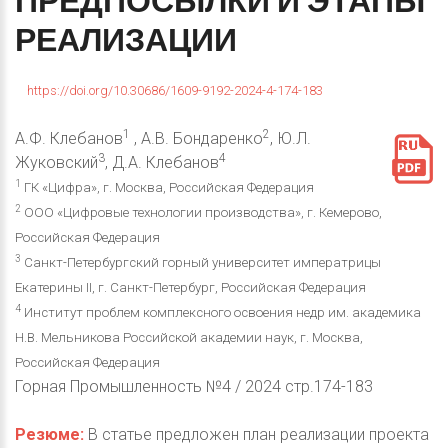
ПРЕДПОСЫЛКИ
И
ЭТАПЫ
РЕАЛИЗАЦИИ
https://doi.org/10.30686/1609-9192-2024-4-174-183
1
2
А.Ф. Клебанов
, А.В. Бондаренко
, Ю.Л.
3
4
Жуковский
, Д.А. Клебанов
1
ГК «Цифра», г. Москва, Российская Федерация
2
ООО «Цифровые технологии производства», г. Кемерово,
Российская Федерация
3
Санкт-Петербургский горный университет императрицы
Екатерины II, г. Санкт-Петербург, Российская Федерация
4
Институт проблем комплексного освоения недр им. академика
Н.В. Мельникова Российской академии наук, г. Москва,
Российская Федерация
Горная Промышленность №4 / 2024 стр.174-183
Резюме:
В статье предложен план реализации проекта