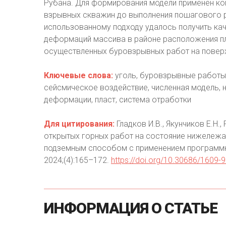
Рубана. Для формирования модели применен ко
взрывных скважин до выполнения пошагового ра
использованному подходу удалось получить ка
деформаций массива в районе расположения пл
осуществленных буровзрывных работ на повер
Ключевые слова:
уголь, буровзрывные работы,
сейсмическое воздействие, численная модель,
деформации, пласт, система отработки
Для цитирования:
Гладков И.В., Якунчиков Е.Н.
открытых горных работ на состояние нижележа
подземным способом с применением программн
2024;(4):165–172.
https://doi.org/10.30686/1609
ИНФОРМАЦИЯ
О
СТАТЬЕ