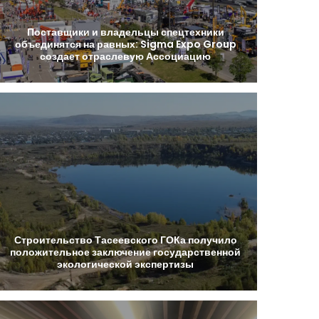
Поставщики
и
владельцы
спецтехники
объединятся
на
равных:
Sigma
Expo
Group
создает
отраслевую
Ассоциацию
Строительство
Тасеевского
ГОКа
получило
положительное
заключение
государственной
экологической
экспертизы