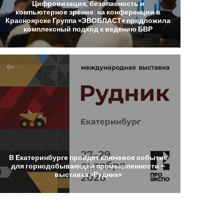
Цифровизация,
безопасность
и
компьютерное
зрение:
на
конференции
в
Красноярске
Группа
«ЭВОБЛАСТ»
предложила
комплексный
подход
к
ведению
БВР
В
Екатеринбурге
пройдет
ключевое
событие
для
горнодобывающей
промышленности
–
выставка
«Рудник»