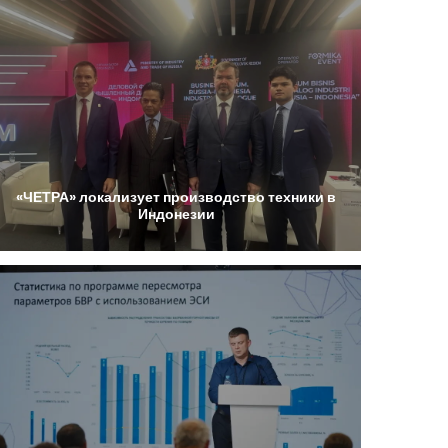
«ЧЕТРА»
локализует
производство
техники
в
Индонезии