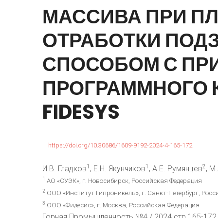
МАССИВА
ПРИ
П
ОТРАБОТКИ
ПОД
СПОСОБОМ
С
ПР
ПРОГРАММНОГО
FIDESYS
https://doi.org/10.30686/1609-9192-2024-4-165-172
1
1
2
И.В. Гладков
, Е.Н. Якунчиков
, А.Е. Румянцев
, М
1
АО «СУЭК», г. Новосибирск, Российская Федерация
2
ООО «Институт Гипроникель», г. Санкт-Петербург, Рос
3
ООО «Фидесис», г. Москва, Российская Федерация
Горная Промышленность №4 / 2024 стр.165-172