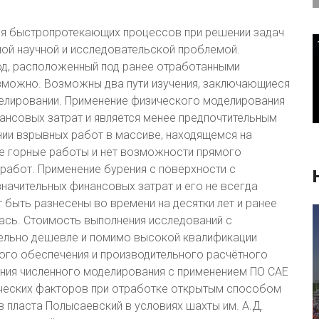
я быстропротекающих процессов при решении задач
ой научной и исследовательской проблемой.
од, расположенный под ранее отработанными
зможно. Возможны два пути изучения, заключающиеся
елировании. Применение физического моделирования
ансовых затрат и является менее предпочтительным
нии взрывных работ в массиве, находящемся на
ые горные работы и нет возможности прямого
работ. Применение бурения с поверхности с
значительных финансовых затрат и его не всегда
 быть разнесены во времени на десятки лет и ранее
сь. Стоимость выполнения исследований с
ельно дешевле и помимо высокой квалификации
ого обеспечения и производительного расчётного
ения численного моделирования с применением ПО CAE
гических факторов при отработке открытым способом
в пласта Полысаевский в условиях шахты им. А.Д.