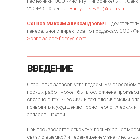
геотехники, ООО «Институт Гипроникель», г. Сан
2204-961X; e-mail:
RumyantsevAE@nornik.ru
Соннов Максим Александрович
– действитель
генерального директора по продажам, ООО «Фиде
Sonnov@cae-fidesys.com
ВВЕДЕНИЕ
Отработка запасов угля подземным способом в
горных работ может быть осложнена производс
связано с техническими и технологическими оп
приводить к ухудшению горно-геологических и 
запасов шахтой.
При производстве открытых горных работ масс
связи с выемкой и перемещением значительных