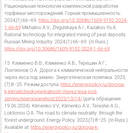
Рациональная технология комплексной разработки
торфяных месторождений. Горная промышленность.
2024;(1):66–69.
https://doi.org/10.30686/1609-9192-2024-
1-66-69
Mikhailov A.V., Zhigulskaya A.I., Kazakov Yu.A.
Rational technology for integrated mining of peat deposits.
Russian Mining Industry. 2024;(1):66–69. (In Russ.)
https://doi.org/10.30686/1609-9192-2024-1-66-69
15. Клименко В.В., Клименко А.В., Терешин А.Г.,
Локтионов О.А. Дорога к климатической нейтральности:
через леса под землю. Энергетическая политика. 2023;
(7):8–25. Режим доступа:
https://energypolicy.ru/doroga-
k-klimaticheskojnejtralnosti-cherez-lesa-pod-
zemlyu/energoperehod/2023/13/14/
(дата обращения:
19.06.2024). Klimenko V.V., Klimenko A.V., Tereshin A.G.,
Loktionov O.A. The road to climate neutrality: through the
forest underground. Energy Policy. 2023;(7):8–25. (In Russ.)
Available at:
https://energypolicy.ru/doroga-k-