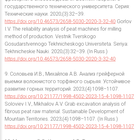
государственного технического университета. Серия:
Технические науки. 2020;(3):32–39.
https://doi.org/10.46573/2658-5030-2020-3-32-40
Gorlov
I.V. The reliability analysis of peat machines for milling
method of production. Vestnik Tverskogo
Gosudarstvennogo Tekhnicheskogo Universiteta. Seriya:
Tekhnicheskie Nauki. 2020;(3):32–39. (In Russ.)
https://doi.org/10.46573/2658-5030-2020-3-32-40
9. Соловьев И.В., Михайлов А.В. Анализ грейферной
выемки волокнистого торфяного сырьяя. Устойчивое
развитие горных территорий. 2023;(4):1098–1107.
https://doi.org/10.21177/1998-4502-2023-15-4-1098-1107
Soloviev I.V., Mikhailov A.V. Grab excavation analysis of
fibrous peat raw material. Sustainable Development of
Mountain Territories. 2023;(4):1098–1107. (In Russ.)
https://doi.org/10.21177/1998-4502-2023-15-4-1098-1107