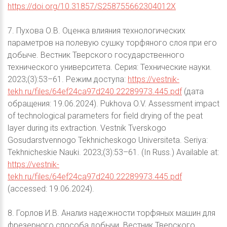
https://doi.org/10.31857/S258755662304012X
7. Пухова О.В. Оценка влияния технологических
параметров на полевую сушку торфяного слоя при его
добыче. Вестник Тверского государственного
технического университета. Серия: Технические науки.
2023;(3):53–61. Режим доступа:
https://vestnik-
tekh.ru/files/64ef24ca97d240.22289973.445.pdf
(дата
обращения: 19.06.2024). Pukhova O.V. Assessment impact
of technological parameters for field drying of the peat
layer during its extraction. Vestnik Tverskogo
Gosudarstvennogo Tekhnicheskogo Universiteta. Seriya:
Tekhnicheskie Nauki. 2023;(3):53–61. (In Russ.) Available at:
https://vestnik-
tekh.ru/files/64ef24ca97d240.22289973.445.pdf
(accessed: 19.06.2024).
8. Горлов И.В. Анализ надежности торфяных машин для
фрезерного способа добычи. Вестник Тверского