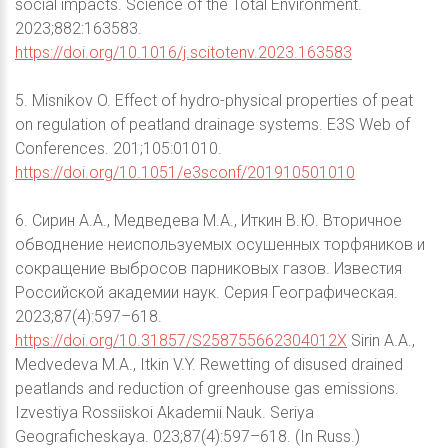
social impacts. Science of the Total Environment.
2023;882:163583.
https://doi.org/10.1016/j.scitotenv.2023.163583
5. Misnikov O. Effect of hydro-physical properties of peat
on regulation of peatland drainage systems. E3S Web of
Conferences. 201;105:01010.
https://doi.org/10.1051/e3sconf/201910501010
6. Сирин А.А., Медведева М.А., Иткин В.Ю. Вторичное
обводнение неиспользуемых осушенных торфяников и
сокращение выбросов парниковых газов. Известия
Российской академии наук. Серия Географическая.
2023;87(4):597–618.
https://doi.org/10.31857/S258755662304012X
Sirin А.А.,
Medvedeva M.A., Itkin V.Y. Rewetting of disused drained
peatlands and reduction of greenhouse gas emissions.
Izvestiya Rossiiskoi Akademii Nauk. Seriya
Geograficheskaya. 023;87(4):597–618. (In Russ.)