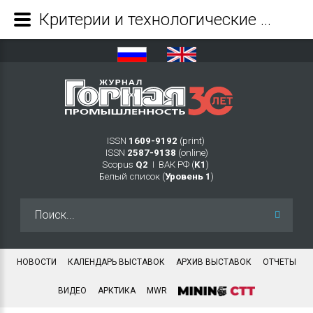
Критерии и технологические требования создания мостовой платформы добычи торфяного сырья для климатически нейтральной геотехнологии - Журнал Горная промышленность
ISSN
1609-9192
(print)
ISSN
2587-9138
(online)
Scopus
Q2
Ι ВАК РФ (
K1
)
Белый список (
Уровень 1
)
Искать...
НОВОСТИ
КАЛЕНДАРЬ ВЫСТАВОК
АРХИВ ВЫСТАВОК
ОТЧЕТЫ
ВИДЕО
АРКТИКА
MWR