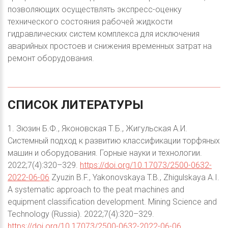
позволяющих осуществлять экспресс-оценку
технического состояния рабочей жидкости
гидравлических систем комплекса для исключения
аварийных простоев и снижения временных затрат на
ремонт оборудования.
СПИСОК
ЛИТЕРАТУРЫ
1. Зюзин Б.Ф., Яконовская Т.Б., Жигульская А.И.
Системный подход к развитию классификации торфяных
машин и оборудования. Горные науки и технологии.
2022;7(4):320–329.
https://doi.org/10.17073/2500-0632-
2022-06-06
Zyuzin B.F., Yakonovskaya T.B., Zhigulskaya A.I.
A systematic approach to the peat machines and
equipment classification development. Mining Science and
Technology (Russia). 2022;7(4):320–329.
https://doi.org/10.17073/2500-0632-2022-06-06