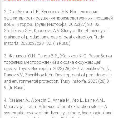
2. Столбикова Г.Е., Купорова А.В. Исследование
эффективности осушения производственных площадей
добычи торфа. Труды Инсторфа. 2023;(27):28–32.
Stolbikova G.E., Kuporova A.V. Study of the efficiency of
drainage of production areas of peat extraction. Trudy
Instorfa. 2023;(27):28–32. (In Russ.)
3. Женихов Ю.Н., Панов В.В., Женихов К.Ю. Разработка
торфяных месторождений и охрана окружающей
среды. Труды Инсторфа. 2023;(28):3–9. Zhenikhov Yu.N.,
Panov V.V., Zhenikhov K.Yu. Development of peat deposits
and environmental protection. Trudy Instorfa. 2023;(28):3–
9. (In Russ.)
4. Räsänen A., Albrecht E., Annala M., Aro L., Laine A.M.,
Maanavilja L. et al. After-use of peat extraction sites – A
systematic review of biodiversity, climate, hydrological and