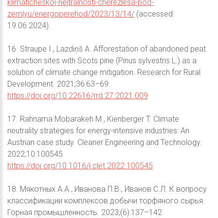
klimaticheskoj-nejtralnosti-cherezlesa-pod-
zemlyu/energoperehod/2023/13/14/
(accessed:
19.06.2024).
16. Straupe I., Lazdiņš A. Afforestation of abandoned peat
extraction sites with Scots pine (Pinus sylvestris L.) as a
solution of climate change mitigation. Research for Rural
Development. 2021;36:63–69.
https://doi.org/10.22616/rrd.27.2021.009
17. Rahnama Mobarakeh M., Kienberger T. Climate
neutrality strategies for energy-intensive industries: An
Austrian case study. Cleaner Engineering and Technology.
2022;10:100545.
https://doi.org/10.1016/j.clet.2022.100545
18. Мякотных А.А., Иванова П.В., Иванов С.Л. К вопросу
классификации комплексов добычи торфяного сырья.
Горная промышленность. 2023;(6):137–142.