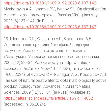
https://doi.org/10.30686/1609-9192-2023-6-137-142
Myakotnykh A.A., Ivanova P.V., Ivanov S.L. On classification
of peat extraction complexes. Russian Mining Industry.
2023;(6):137–142. (In Russ.)
https://doi.org/10.30686/1609-9192-2023-6-137-142
19. Шевцова С.П., Фланаган А.Г., Косолапов А.Б.
Использование природной торфяной воды для
получения биологически активного продукта
«Аквагумит». Успехи современного естествознания.
2009;(12):33–34. Режим доступа: https:// natural-
sciences.ru/ru/article/view?id=14062 (дата обращения:
19.06.2024). Shevtsova S.P., Flanagan A.G., Kosolapov A.B.
The use of natural peat water to obtain a biologically active
product “Aquagumite”. Advances in Current Natural
Sciences. 2009;(12):33–34. (In Russ.) Available at:
https://natural-sciences.ru/ru/article/view?id=14062
(accessed: 19.06.2024).