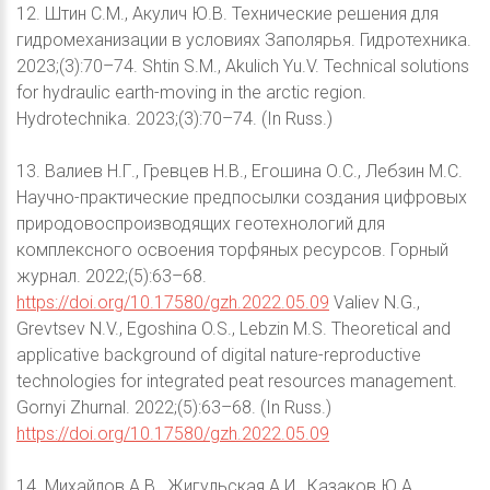
12. Штин С.М., Акулич Ю.В. Технические решения для
гидромеханизации в условиях Заполярья. Гидротехника.
2023;(3):70–74. Shtin S.M., Akulich Yu.V. Technical solutions
for hydraulic earth-moving in the arctic region.
Hydrotechnika. 2023;(3):70–74. (In Russ.)
13. Валиев Н.Г., Гревцев Н.В., Егошина О.С., Лебзин М.С.
Научно-практические предпосылки создания цифровых
природовоспроизводящих геотехнологий для
комплексного освоения торфяных ресурсов. Горный
журнал. 2022;(5):63–68.
https://doi.org/10.17580/gzh.2022.05.09
Valiev N.G.,
Grevtsev N.V., Egoshina O.S., Lebzin M.S. Theoretical and
applicative background of digital nature-reproductive
technologies for integrated peat resources management.
Gornyi Zhurnal. 2022;(5):63–68. (In Russ.)
https://doi.org/10.17580/gzh.2022.05.09
14. Михайлов А.В., Жигульская А.И., Казаков Ю.А.