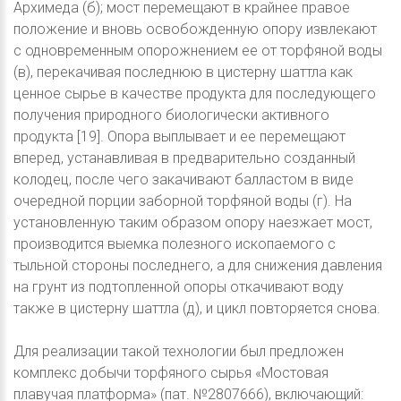
Архимеда (б); мост перемещают в крайнее правое
положение и вновь освобожденную опору извлекают
с одновременным опорожнением ее от торфяной воды
(в), перекачивая последнюю в цистерну шаттла как
ценное сырье в качестве продукта для последующего
получения природного биологически активного
продукта [19]. Опора выплывает и ее перемещают
вперед, устанавливая в предварительно созданный
колодец, после чего закачивают балластом в виде
очередной порции заборной торфяной воды (г). На
установленную таким образом опору наезжает мост,
производится выемка полезного ископаемого с
тыльной стороны последнего, а для снижения давления
на грунт из подтопленной опоры откачивают воду
также в цистерну шаттла (д), и цикл повторяется снова.
Для реализации такой технологии был предложен
комплекс добычи торфяного сырья «Мостовая
плавучая платформа» (пат. №2807666), включающий: