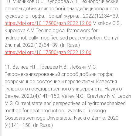
10. Мисников О.С., Купорова А.В. Технологические
основы добычи гидрофобно-модифицированного
кускового торфа. Горный журнал. 2022;(12):34–39.
https://doi.org/10.17580/gzh.2022.12.06
Misnikov O.S.,
Kuporova A.V. Technological framework for
hydrophobically modified sod peat extraction. Gornyi
Zhurnal. 2022;(12):34–39. (In Russ.)
https://doi.org/10.17580/gzh.2022.12.06
11. Валиев Н.Г., Гревцев Н.В., Лебзин М.С.
Гидромеханизированный способ добычи торфа:
современное состояние и перспективы. Известия
Тульского государственного университета. Науки о
Земле. 2020;(4):141–150. Valiev N.G., Grevtsev N.V., Lebzin
M.S. Current state and perspectives of hydromechanized
method for peat production. Izvestiya Tulskogo
Gosudarstvennogo Universiteta. Nauki o Zemle. 2020;
(4):141–150. (In Russ.)