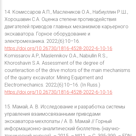
14. Комиссаров А.П., Маслеников О.А., Набиуллин Р.Ш.,
Хорошавин С.А. Оценка степени противодействия
двигателей приводов главных механизмов карьерного
экскаватора. Горное оборудование и
электромеханика. 2022;(6):10–16.
https://doi.org/10.26730/1816-4528-2022-6-10-16
Komissarov A.P., Maslennikov O.A., Nabiullin R.S.,
Khoroshavin S.A. Assessment of the degree of
counteraction of the drive motors of the main mechanisms
of the quarry excavator. Mining Equipment and
Electromechanics. 2022;(6):10–16. (In Russ.)
https://doi.org/10.26730/1816-4528-2022-6-10-16
15. Мамай, А. В. Исследование и разработка системы
управления взаимосвязанными приводами
экскаватора-мехлопаты / А. В. Мамай // Горный
информационно-аналитический бюллетень (научно-
технический журнал). – 2015. – №11. – С. 395-399. – EDN