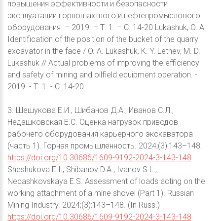
повышения эффективности и безопасности
эксплуатации горношахтного и нефтепромыслового
оборудования. – 2019. – Т. 1. – С. 14-20 Lukashuk, O. A.
Identification of the position of the bucket of the quarry
excavator in the face / O. A. Lukashuk, K. Y. Letnev, M. D.
Lukashuk // Actual problems of improving the efficiency
and safety of mining and oilfield equipment operation. -
2019. - Т. 1. - С. 14-20
3. Шешукова Е.И., Шибанов Д.А., Иванов С.Л.,
Недашковская Е.С. Оценка нагрузок приводов
рабочего оборудования карьерного экскаватора
(часть 1). Горная промышленность. 2024;(3):143–148.
https://doi.org/10.30686/1609-9192-2024-3-143-148
Sheshukova E.I., Shibanov D.A., Ivanov S.L.,
Nedashkovskaya E.S. Assessment of loads acting on the
working attachment of a mine shovel (Part 1). Russian
Mining Industry. 2024;(3):143–148. (In Russ.)
https://doi.org/10.30686/1609-9192-2024-3-143-148