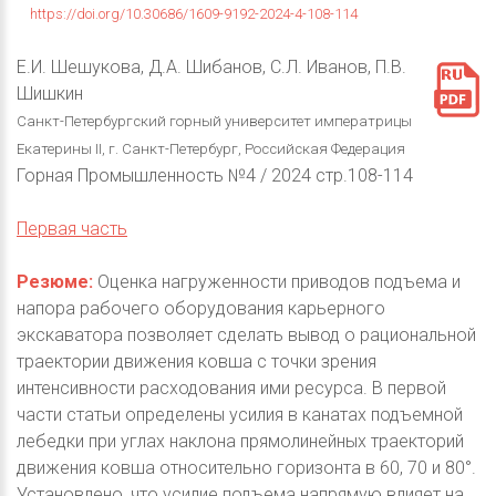
https://doi.org/10.30686/1609-9192-2024-4-108-114
Е.И. Шешукова, Д.А. Шибанов, С.Л. Иванов, П.В.
Шишкин
Санкт-Петербургский горный университет императрицы
Екатерины II, г. Санкт-Петербург, Российская Федерация
Горная Промышленность №4 / 2024 стр.108-114
Первая часть
Резюме:
Оценка нагруженности приводов подъема и
напора рабочего оборудования карьерного
экскаватора позволяет сделать вывод о рациональной
траектории движения ковша с точки зрения
интенсивности расходования ими ресурса. В первой
части статьи определены усилия в канатах подъемной
лебедки при углах наклона прямолинейных траекторий
движения ковша относительно горизонта в 60, 70 и 80°.
Установлено, что усилие подъема напрямую влияет на