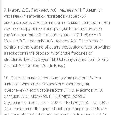
9. Махно Д.Е., Леоненко А.С., Авдеев А.Н. Принципы
управления загрузкой приводов карьерных
экскаваторов, обеспечивающие снижение вероятности
хрупких разрушений конструкций. Известия высших
учебных заведений. Горный журнал. 2011;(8):68–76.
Makhno D.E., Leonenko A.S., Avdeev A.N. Principles of
controlling the loading of quarry excavator drives, providing
a reduction in the probability of brittle fractures of
structures. Izvestiya vysshikh Uchebnykh Zavedenii. Gornyi
Zhurnal. 2011;(8):68–76. (In Russ.)
10. Определение генерального угла наклона борта
нижних горизонтов Качарского карьера для
обеспечения его устойчивости / Р. О. Макатов, А. З.
Сагдиев, А. С. Маликов, В. Н. Долгоносов //
Студенческий вестник. – 2020. – №17-6(115). – С. 30-34
Determination of the general inclination angle of the lower
horizons of the Kachar quarry to ensure its stability / R. O.