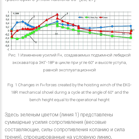
Рис. 1 Изменение усилий Fн, создаваемых подъемной лебедкой
экскаватора ЭКГ-18Р в цикле при угле 60° и высоте уступа,
равной эксплуатационной
Fig. 1 Changes in Fн forces created by the hoisting winch of the EKG-
18R mechanical shovel during a cycle at the angle of 60° and the
bench height equal to the operational height
Здесь зеленым цветом (линия 1) представлены
суммарные усилия сопротивления (весовые
составляющие, силы сопротивления копанию и сила
трения), спроецированные на условную линию,