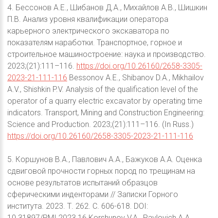
4. Бессонов А.Е., Шибанов Д.А., Михайлов А.В., Шишкин
П.В. Анализ уровня квалификации оператора
карьерного электрического экскаватора по
показателям наработки. Транспортное, горное и
строительное машиностроение: наука и производство.
2023;(21):111–116.
https://doi.org/10.26160/2658-3305-
2023-21-111-116
Bessonov A.E., Shibanov D.A., Mikhailov
A.V., Shishkin P.V. Analysis of the qualification level of the
operator of a quarry electric excavator by operating time
indicators. Transport, Mining and Construction Engineering:
Science and Production. 2023;(21):111–116. (In Russ.)
https://doi.org/10.26160/2658-3305-2023-21-111-116
5. Коршунов В.А., Павлович А.А., Бажуков А.А. Оценка
сдвиговой прочности горных пород по трещинам на
основе результатов испытаний образцов
сферическими инденторами // Записки Горного
института. 2023. Т. 262. С. 606-618. DOI:
10.31897/PMI.2023.16 Korshunov V.A., Pavlovich A.A.,