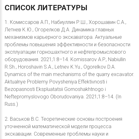
СПИСОК
ЛИТЕРАТУРЫ
1. Комиссаров А.П., Набиуллин Р.Ш., Хорошавин С.А.,
Летнев К.Ю., Огорелков Д.А. Динамика главных
механизмов карьерного экскаватора. Актуальные
проблемы повышения эффективности и безопасности
эксплуатации горношахтного и нефтепромыслового
оборудования. 2021;1:8–14. Komissarov A.P., Nabiullin
R.Sh., Horoshavin S.A., Letnev K.Yu., Ogorelkov D.A.
Dynamics of the main mechanisms of the quarry excavator.
Aktualnye Problemy Povysheniya Effektivnosti i
Bezopasnosti Ekspluatatsii Gornoshakhtnogo i
Neftepromyslovogo Oborudovaniya. 2021;1:8–14. (In
Russ.)
2. Васьков В.С. Теоретические основы построения
уточненной математической модели процесса
экскавации. Современные проблемы науки и