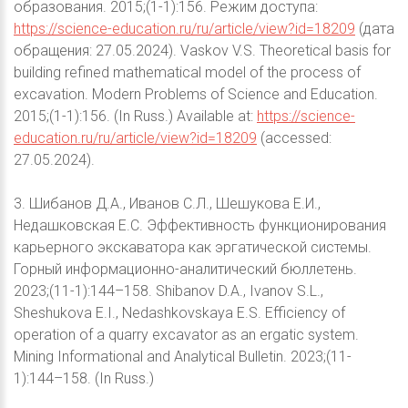
образования. 2015;(1-1):156. Режим доступа:
https://science-education.ru/ru/article/view?id=18209
(дата
обращения: 27.05.2024). Vaskov V.S. Theoretical basis for
building refined mathematical model of the process of
excavation. Modern Problems of Science and Education.
2015;(1-1):156. (In Russ.) Available at:
https://science-
education.ru/ru/article/view?id=18209
(accessed:
27.05.2024).
3. Шибанов Д.А., Иванов С.Л., Шешукова Е.И.,
Недашковская Е.С. Эффективность функционирования
карьерного экскаватора как эргатической системы.
Горный информационно-аналитический бюллетень.
2023;(11-1):144–158. Shibanov D.A., Ivanov S.L.,
Sheshukova E.I., Nedashkovskaya E.S. Efficiency of
operation of a quarry excavator as an ergatic system.
Mining Informational and Analytical Bulletin. 2023;(11-
1):144–158. (In Russ.)