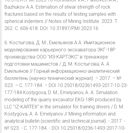
Bazhukov A.A. Estimation of shear strength of rock
fractures based on the results of testing samples with
spherical indenters // Notes of Mining Institute. 2023. Т.
262. С. 606-618. DOI: 10.31897/PMI.2023.16
6. Костыгова, Д. М., Емельянов А.А. Имитационное
моделирование карьерного экскаватора ЭКГ-18Р
производства ООО "ИЗ-КАРТЭКС" в тренажере
подготовки машинистов / Д. М. Костыгова, А. А.
Емельянов // Горный информационно-аналитический
бюллетень (научно-технический журнал). – 2017. – №
S23. – С. 177-184. – DOI 10.25018/02361493-2017-10-23-
177-184 Kostygova, D. M., Emelyanov, A. A. Simulation
modeling of the quarry excavator EKG-18R produced by
LLC "IZ-KARTEX" in the simulator for training drivers / D. M.
Kostygova, A. A. Emelyanov // Mining information and
analytical bulletin (scientific and technical journal). - 2017. -
№ S23. - С. 177-184. - DOI 10.25018/0236-1493-2017-10-