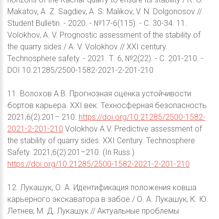
Makatov, A. Z. Sagdiev, A. S. Malikov, V. N. Dolgonosov //
Student Bulletin. - 2020. - №17-6(115). - С. 30-34. 11.
Volokhov, A. V. Prognostic assessment of the stability of
the quarry sides / A. V. Volokhov // XXI century.
Technosphere safety. - 2021. Т. 6, №2(22). - С. 201-210. -
DOI 10.21285/2500-1582-2021-2-201-210
11. Волохов А.В. Прогнозная оценка устойчивости
бортов карьера. ХХI век. Техносферная безопасность.
2021;6(2):201– 210.
https://doi.org/10.21285/2500-1582-
2021-2-201-210
Volokhov A.V. Predictive assessment of
the stability of quarry sides. XXI Century. Technosphere
Safety. 2021;6(2):201–210. (In Russ.)
https://doi.org/10.21285/2500-1582-2021-2-201-210
12. Лукашук, О. А. Идентификация положения ковша
карьерного экскаватора в забое / О. А. Лукашук, К. Ю.
Летнев, М. Д. Лукашук // Актуальные проблемы