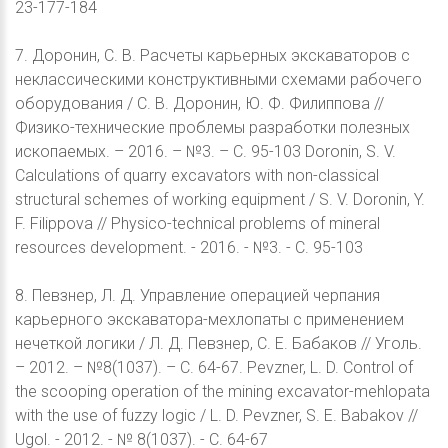
23-177-184
7. Доронин, С. В. Расчеты карьерных экскаваторов с
неклассическими конструктивными схемами рабочего
оборудования / С. В. Доронин, Ю. Ф. Филиппова //
Физико-технические проблемы разработки полезных
ископаемых. – 2016. – №3. – С. 95-103 Doronin, S. V.
Calculations of quarry excavators with non-classical
structural schemes of working equipment / S. V. Doronin, Y.
F. Filippova // Physico-technical problems of mineral
resources development. - 2016. - №3. - С. 95-103
8. Певзнер, Л. Д. Управление операцией черпания
карьерного экскаватора-мехлопаты с применением
нечеткой логики / Л. Д. Певзнер, С. Е. Бабаков // Уголь.
– 2012. – №8(1037). – С. 64-67. Pevzner, L. D. Control of
the scooping operation of the mining excavator-mehlopata
with the use of fuzzy logic / L. D. Pevzner, S. E. Babakov //
Ugol. - 2012. - № 8(1037). - С. 64-67