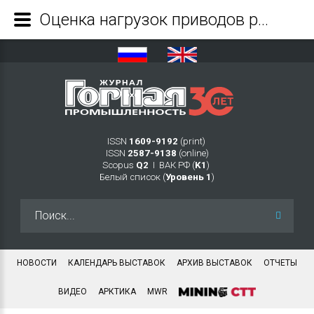
Оценка нагрузок приводов рабочего оборудования карьерного экскаватора (часть 2) - Журнал Горная промышленность
ISSN
1609-9192
(print)
ISSN
2587-9138
(online)
Scopus
Q2
Ι ВАК РФ (
K1
)
Белый список (
Уровень 1
)
Искать...
НОВОСТИ
КАЛЕНДАРЬ ВЫСТАВОК
АРХИВ ВЫСТАВОК
ОТЧЕТЫ
ВИДЕО
АРКТИКА
MWR