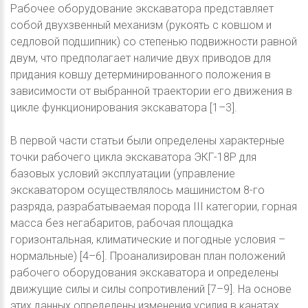
Рабочее оборудование экскаватора представляет
собой двухзвенный механизм (рукоять с ковшом и
седловой подшипник) со степенью подвижности равной
двум, что предполагает наличие двух приводов для
придания ковшу детерминированного положения в
зависимости от выбранной траектории его движения в
цикле функционирования экскаватора [1–3].
В первой части статьи были определены характерные
точки рабочего цикла экскаватора ЭКГ-18Р для
базовых условий эксплуатации (управление
экскаватором осуществлялось машинистом 8-го
разряда, разрабатываемая порода III категории, горная
масса без негабаритов, рабочая площадка
горизонтальная, климатические и погодные условия –
нормальные) [4–6]. Проанализирован план положений
рабочего оборудования экскаватора и определены
движущие силы и силы сопротивлений [7–9]. На основе
этих данных определены изменения усилия в канатах