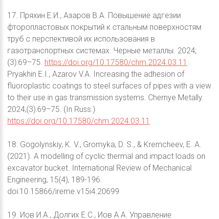
17. Пряхин Е.И., Азаров В.А. Повышение адгезии
фторопластовых покрытий к стальным поверхностям
труб с перспективой их использования в
газотранспортных системах. Черные металлы. 2024;
(3):69–75.
https://doi.org/10.17580/chm.2024.03.11
Pryakhin E.I., Azarov V.A. Increasing the adhesion of
fluoroplastic coatings to steel surfaces of pipes with a view
to their use in gas transmission systems. Chernye Metally.
2024;(3):69–75. (In Russ.)
https://doi.org/10.17580/chm.2024.03.11
18. Gogolynskiy, K. V., Gromyka, D. S., & Kremcheev, E. A.
(2021). A modelling of cyclic thermal and impact loads on
excavator bucket. International Review of Mechanical
Engineering, 15(4), 189-196.
doi:10.15866/ireme.v15i4.20699
19. Иов И.А., Долгих Е.С., Иов А.А. Управление