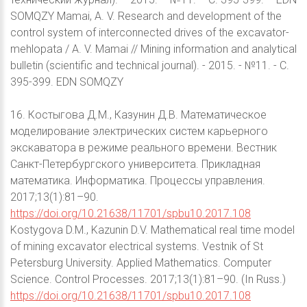
SOMQZY Mamai, A. V. Research and development of the
control system of interconnected drives of the excavator-
mehlopata / A. V. Mamai // Mining information and analytical
bulletin (scientific and technical journal). - 2015. - №11. - С.
395-399. EDN SOMQZY
16. Костыгова Д.М., Казунин Д.В. Математическое
моделирование электрических систем карьерного
экскаватора в режиме реального времени. Вестник
Санкт-Петербургского университета. Прикладная
математика. Информатика. Процессы управления.
2017;13(1):81–90.
https://doi.org/10.21638/11701/spbu10.2017.108
Kostygova D.M., Kazunin D.V. Mathematical real time model
of mining excavator electrical systems. Vestnik of St
Petersburg University. Applied Mathematics. Computer
Science. Control Processes. 2017;13(1):81–90. (In Russ.)
https://doi.org/10.21638/11701/spbu10.2017.108