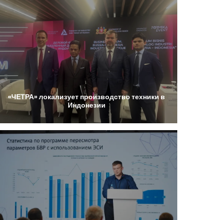
«ЧЕТРА»
локализует
производство
техники
в
Индонезии