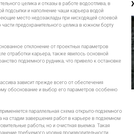
льного целика и отказы в работе водоотлива, в
ой подсыпки и наполнение чаши карьера водой
меющие место недозаклады при нисходящей слоевой
ю части предохранительного целика в южном борту
основанное отклонение от проектных параметров
сле отработки карьера, также явилось основной
анство подземного рудника, что привело к остановке
ассива зависит прежде всего от обеспечения
тому обоснование и выбор его параметров особенно
 применяется параллельная схема открыто-подземного
а на стадии завершения работ в карьере в подземном
товительные работы, но и очистная выемка. Такая
ранение требуемого уровня производительности