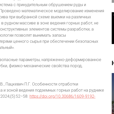
истема с принудительным обрушением руды и
Проведено математическое моделирование изменения
ива при выбранной схеме выемки на различных
 в рудном массиве в зоне ведения горных работ, не
конструктивных элементов системы разработки, а
нологии позволят вынимать запасы
терями ценного сырья при обеспечении безопасных
альный».
езопасные параметры, напряженно-деформированное
бки, физико-механические свойства пород,
В., Пацкевич П.Г. Особенности отработки
 и зоной ведения подземных горных работ на руднике
2024;(5):52–58.
https://doi.org/10.30686/1609-9192-