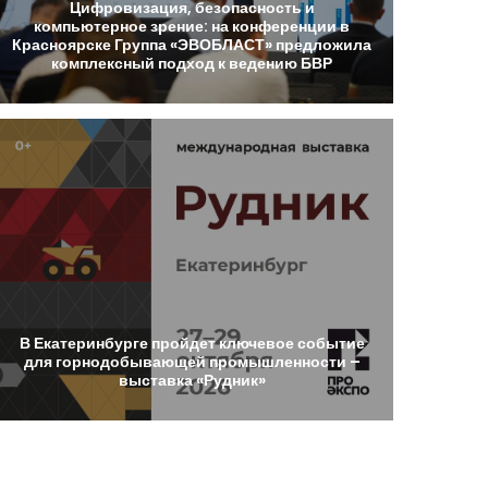
Цифровизация,
безопасность
и
компьютерное
зрение:
на
конференции
в
Красноярске
Группа
«ЭВОБЛАСТ»
предложила
комплексный
подход
к
ведению
БВР
В
Екатеринбурге
пройдет
ключевое
событие
для
горнодобывающей
промышленности
–
выставка
«Рудник»