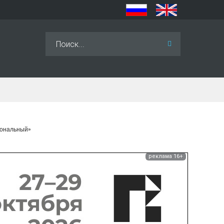
Искать...
иональный»
реклама 16+