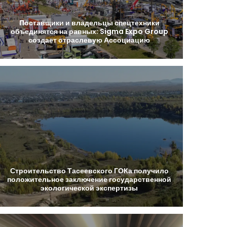
Поставщики
и
владельцы
спецтехники
объединятся
на
равных:
Sigma
Expo
Group
создает
отраслевую
Ассоциацию
Строительство
Тасеевского
ГОКа
получило
положительное
заключение
государственной
экологической
экспертизы