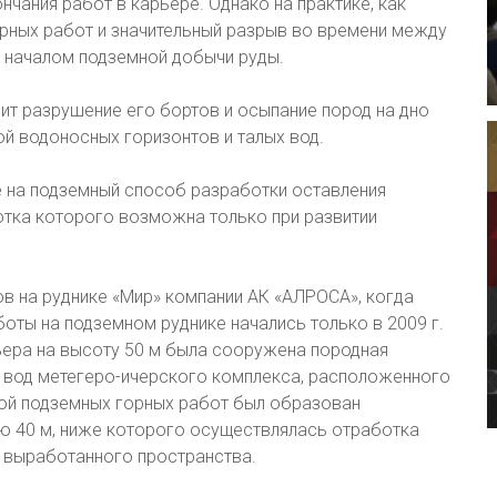
чания работ в карьере. Однако на практике, как
орных работ и значительный разрыв во времени между
 началом подземной добычи руды.
дит разрушение его бортов и осыпание пород на дно
ой водоносных горизонтов и талых вод.
е на подземный способ разработки оставления
отка которого возможна только при развитии
в на руднике «Мир» компании АК «АЛРОСА», когда
боты на подземном руднике начались только в 2009 г.
ьера на высоту 50 м была сооружена породная
а вод метегеро-ичерского комплекса, расположенного
ной подземных горных работ был образован
ю 40 м, ниже которого осуществлялась отработка
 выработанного пространства.