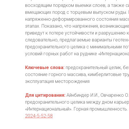
восходящим порядком выемки слоев, а также с
вмещающих пород с торцевым выпуском руды. 
напряженно-деформированного состояния масс
этапах. Показано, что напряжения, возникающие
приведут к потере устойчивости и разрушению 
следовательно, предлагаемые варианты геотех
предохранительного целика с минимальными по
условий горных работ на руднике «Интернацион
Ключевые слова:
предохранительный целик, б
состояние горного массива, кимберлитовые тру
эксплуатация месторождения
Для цитирования:
Айнбиндер И.И., Овчаренко О.
предохранительного целика между дном карьера
«Интернациональный». Горная промышленность. 
2024-5-52-58