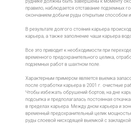
руднике должны быть завершены к моменту окон
правило, наблюдается отставание подземных г
окончанием добычи руды открытым способом и
В результате долгого стояния карьера происхо
карьера, а также заполнение чаши карьера вод
Все это приводит к необходимости при переход
временного предохранительного целика, отраб
подземных работ в шахтном поле.
Характерным примером является выемка запасо
после отработки карьера в 2001 г. очистные ра
Чтобы избежать обрушений бортов, на дне кар
подсыпка и предполагалась постоянная откачк
в пределах карьера. Между дном карьера и зо
временный предохранительный целик мощность
руды слоевой нисходящей выемкой с закладкой