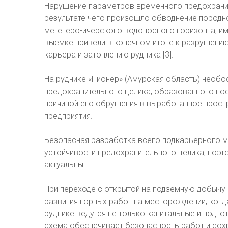
Нарушение параметров временного предохраните
результате чего произошло обводнение породн
метегеро-ичерского водоносного горизонта, и
выемке привели в конечном итоге к разрушени
карьера и затоплению рудника [3].
На руднике «Пионер» (Амурская область) необ
предохранительного целика, образованного по
причиной его обрушения в выработанное простр
предприятия.
Безопасная разработка всего подкарьерного м
устойчивости предохранительного целика, поэ
актуальны.
При переходе с открытой на подземную добычу
развития горных работ на месторождении, когд
руднике ведутся не только капитальные и подго
схема обеспечивает безопасность работ и сох