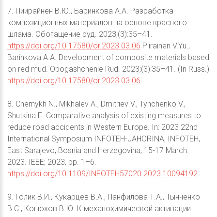
7. Пиирайнен В.Ю., Баринкова А.А. Разработка
композиционных материалов на основе красного
шлама. Обогащение руд. 2023;(3):35–41.
https://doi.org/10.17580/or.2023.03.06
Piirainen V.Yu.,
Barinkova A.A. Development of composite materials based
on red mud. Obogashchenie Rud. 2023;(3):35–41. (In Russ.)
https://doi.org/10.17580/or.2023.03.06
8. Chernykh N., Mikhalev A., Dmitriev V., Tynchenko V.,
Shutkina E. Comparative analysis of existing measures to
reduce road accidents in Western Europe. In: 2023 22nd
International Symposium INFOTEH-JAHORINA, INFOTEH,
East Sarajevo, Bosnia and Herzegovina, 15-17 March.
2023. IEEE; 2023, pp. 1–6.
https://doi.org/10.1109/INFOTEH57020.2023.10094192
9. Голик В.И., Кукарцев В.А., Панфилова Т.A., Тынченко
В.С., Конюхов В.Ю. К механохимической активации