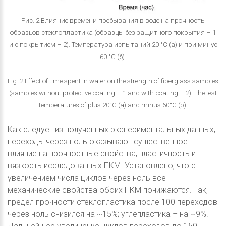
Рис. 2 Влияние времени пребывания в воде на прочность
образцов стеклопластика (образцы без защитного покрытия – 1
и с покрытием – 2). Температура испытаний 20 °С (а) и при минус
60 °С (б).
Fig. 2 Effect of time spent in water on the strength of fiberglass samples
(samples without protective coating – 1 and with coating – 2). The test
temperatures of plus 20°C (a) and minus 60°C (b).
Как следует из полученных экспериментальных данных,
переходы через ноль оказывают существенное
влияние на прочностные свойства, пластичность и
вязкость исследованных ПКМ. Установлено, что с
увеличением числа циклов через ноль все
механические свойства обоих ПКМ понижаются. Так,
предел прочности стеклопластика после 100 переходов
через ноль снизился на ~15%; углепластика – на ~9%.