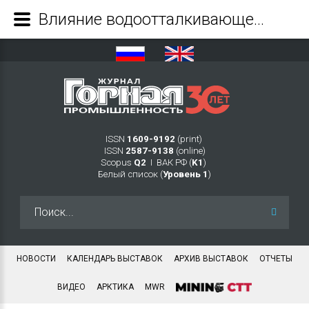
Влияние водоотталкивающего покрытия на работоспособность конструкций из полимерных композиционных материалов в условиях экстремально низких температур - Журнал Горная промышленность
ISSN
1609-9192
(print)
ISSN
2587-9138
(online)
Scopus
Q2
Ι ВАК РФ (
K1
)
Белый список (
Уровень 1
)
Искать...
НОВОСТИ
КАЛЕНДАРЬ ВЫСТАВОК
АРХИВ ВЫСТАВОК
ОТЧЕТЫ
ВИДЕО
АРКТИКА
MWR