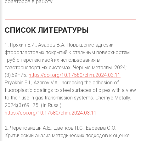
соавторов в работу.
СПИСОК
ЛИТЕРАТУРЫ
1. Пряхин Е.И., Азаров В.А. Повышение адгезии
фторопластовых покрытий к стальным поверхностям
труб с перспективой их использования в
газотранспортных системах. Черные металлы. 2024;
(3):69–75.
https://doi.org/10.17580/chm.2024.03.11
Pryakhin E.I., Azarov V.A. Increasing the adhesion of
fluoroplastic coatings to steel surfaces of pipes with a view
to their use in gas transmission systems. Chernye Metally.
2024;(3):69–75. (In Russ.)
https://doi.org/10.17580/chm.2024.03.11
2. Череповицын А.Е., Цветков П.С., Евсеева О.О.
Критический анализ методических подходов к оценке