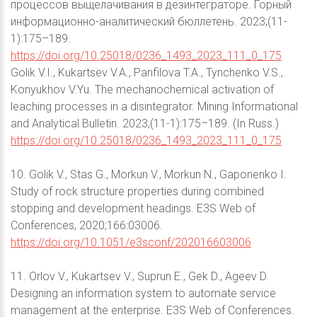
процессов выщелачивания в дезинтеграторе. Горный
информационно-аналитический бюллетень. 2023;(11-
1):175–189.
https://doi.org/10.25018/0236_1493_2023_111_0_175
Golik V.I., Kukartsev V.A., Panfilova T.A., Tynchenko V.S.,
Konyukhov V.Yu. The mechanochemical activation of
leaching processes in a disintegrator. Mining Informational
and Analytical Bulletin. 2023;(11-1):175–189. (In Russ.)
https://doi.org/10.25018/0236_1493_2023_111_0_175
10. Golik V., Stas G., Morkun V., Morkun N., Gaponenko I.
Study of rock structure properties during combined
stopping and development headings. E3S Web of
Conferences, 2020;166:03006.
https://doi.org/10.1051/e3sconf/202016603006
11. Orlov V., Kukartsev V., Suprun E., Gek D., Ageev D.
Designing an information system to automate service
management at the enterprise. E3S Web of Conferences.