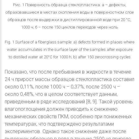
Рис. 1 Поверхность образца стеклопластика: а – дефекты,
образовавшиеся в местах скопления воды в поверхностном слое
образцов после выдержки в дистиллированной воде при 20 °С,
1000 ч; б – после 150 циклов переходов через ноль
Fig. 1 Surface of a fiberglass sample: a) defects formed in places where
water accumulates in the surface layer of the samples after exposure
to distilled water at 20°C for 1000 h; b) after 150 zerocrossing cycles
Показано, что после пребывания в жидкости в течение
24 ч прирост массы образцов стеклопластика составил
около 0,11%, после 1000 ч – 0,37%, после 2500 ч –
около 0,48%, что в целом соответствует данным,
приведенным в ряде исследований [8, 9]. Такой уровень
влагопоглощения должен приводить к снижению
механических свойств ПКМ, особенно при пониженных
температурах, что подтверждено результатами
экспериментов. Однако такое снижение даже после
выдержек образцов в воде в течение 2500 не привело