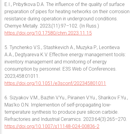
E.I., Pribytkova D.A. The influence of the quality of surface
preparation of pipes for heating networks on their corrosion
resistance during operation in underground conditions.
Chernye Metally. 2023;(11):97–102. (In Russ.)
https://doi.org/10.17580/chm.2023.11.15
5. Tynchenko V.S., Stashkevich A., Muzyka P., Leontieva
A.A., Degtyareva K.V. Effective energy management tools:
inventory management and monitoring of energy
consumption by personnel. E3S Web of Conferences.
2023;458:01011.
https://doi.org/10.1051/e3sconf/202345801011
6. Sizyakov V.M., Bazhin V.Yu., Piirainen V.Yu., Sharikov F.Yu.,
Mas’ko O.N. Implemention of self-propagating low-
temperature synthesis to produce pure silicon carbide.
Refractories and Industrial Ceramics. 2023:64(3):265–270.
https://doi.org/10.1007/s11148-024-00836-2