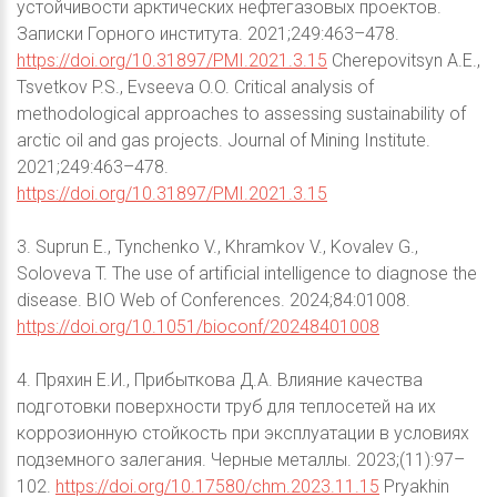
устойчивости арктических нефтегазовых проектов.
Записки Горного института. 2021;249:463–478.
https://doi.org/10.31897/PMI.2021.3.15
Cherepovitsyn A.E.,
Tsvetkov P.S., Evseeva O.O. Critical analysis of
methodological approaches to assessing sustainability of
arctic oil and gas projects. Journal of Mining Institute.
2021;249:463–478.
https://doi.org/10.31897/PMI.2021.3.15
3. Suprun E., Tynchenko V., Khramkov V., Kovalev G.,
Soloveva T. The use of artificial intelligence to diagnose the
disease. BIO Web of Conferences. 2024;84:01008.
https://doi.org/10.1051/bioconf/20248401008
4. Пряхин Е.И., Прибыткова Д.А. Влияние качества
подготовки поверхности труб для теплосетей на их
коррозионную стойкость при эксплуатации в условиях
подземного залегания. Черные металлы. 2023;(11):97–
102.
https://doi.org/10.17580/chm.2023.11.15
Pryakhin