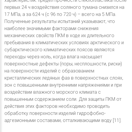
характеристик: предел прочности стеклопластика после
первых 24 ч воздействия соляного тумана снизился на
17 МПа, а за 624 ч (с 96 по 720 ч) – всего на 5 МПа.
Полученные результаты испытаний указывают, что
наиболее значимыми факторами снижения
механических свойств ПКМ в ходе их длительного
пребывания в климатических условиях арктического и
субарктического климатических поясов являются
переходы через ноль, когда влага насыщает
поверхностные дефекты (поры, несплошности, риски)
на поверхности изделий с образованием
кристаллических ледяных фаз в поверхностных слоях,
зон с повышенными внутренними напряжениями и при
воздействии влажного морского климата с
повышенным содержанием соли. Для защиты ПКМ от
действия этих факторов необходимо проводить
обработку поверхности изделий гидрофобно-
адгезионными составами, отталкивающими воду [11].