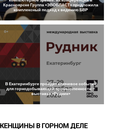
Красноярске
Группа
«ЭВОБЛАСТ»
предложила
комплексный
подход
к
ведению
БВР
В
Екатеринбурге
пройдет
ключевое
событие
для
горнодобывающей
промышленности
–
выставка
«Рудник»
ЖЕНЩИНЫ
В
ГОРНОМ
ДЕЛЕ