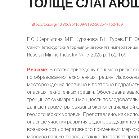
ТОЛЩЕ
СЛАГАЮ
https://doi.org/10.30686/1609-9192-2025-1-162-169
Е.С. Жерлыгина, М.Е. Куранова, В.Н. Гусев, Е.Е. 
Санкт-Петербургский горный университет императрицы Ек
Russian Mining Industry №1 / 2025 p. 162-169
Резюме:
В статье приведены данные о рисках 
по образованию техногенных трещин. Изложены
месторождения первично и повторно подрабаты
опасных техногенных трещин. Обоснована зави
трещин от суммарной мощности последовательн
данные параметры связаны экспоненциальной ф
геологических условий. Представлено, как исп
опасные участки развития водопроводящих техн
возможность оперативного применения мер охр
массива горных пород, а также позволяет прог