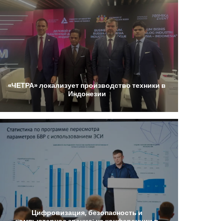
«ЧЕТРА»
локализует
производство
техники
в
Индонезии
Цифровизация,
безопасность
и
компьютерное
зрение:
на
конференции
в