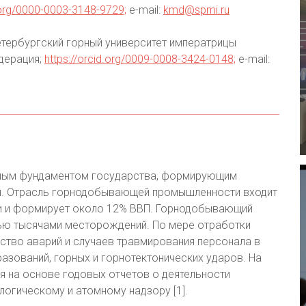
d.org/0000-0003-3148-9729;
e-mail:
kmd@spmi.ru
етербургский горный университет императрицы
едерация;
https://orcid.org/0009-0008-3424-0148;
e-mail:
сным фундаментом государства, формирующим
и. Отрасль горнодобывающей промышленности входит
ии и формирует около 12% ВВП. Горнодобывающий
ью тысячами месторождений. По мере отработки
тво аварий и случаев травмирования персонала в
азований, горных и горнотектонических ударов. На
ая на основе годовых отчетов о деятельности
огическому и атомному надзору [1].