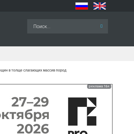
Искать...
ещин в толще слагающих массив пород
реклама 16+