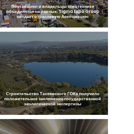
Поставщики
и
владельцы
спецтехники
объединятся
на
равных:
Sigma
Expo
Group
создает
отраслевую
Ассоциацию
Строительство
Тасеевского
ГОКа
получило
положительное
заключение
государственной
экологической
экспертизы