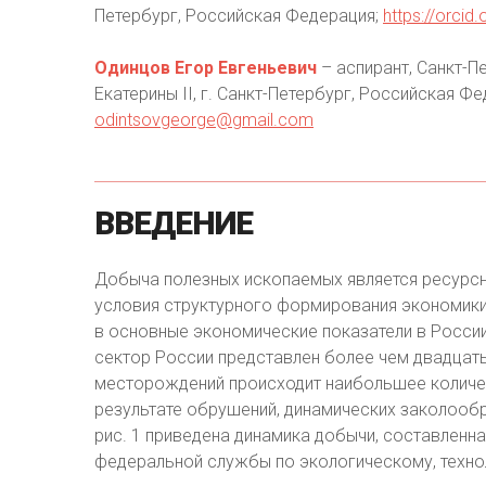
Петербург, Российская Федерация;
https://orci
Одинцов Егор Евгеньевич
– аспирант, Санкт-П
Екатерины II, г. Санкт-Петербург, Российская Ф
odintsovgeorge@gmail.com
ВВЕДЕНИЕ
Добыча полезных ископаемых является ресур
условия структурного формирования экономик
в основные экономические показатели в Росс
сектор России представлен более чем двадцат
месторождений происходит наибольшее количес
результате обрушений, динамических заколообр
рис. 1 приведена динамика добычи, составленн
федеральной службы по экологическому, технол