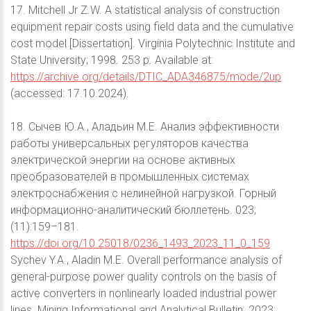
17. Mitchell Jr Z.W. A statistical analysis of construction
equipment repair costs using field data and the cumulative
cost model [Dissertation]. Virginia Polytechnic Institute and
State University; 1998. 253 p. Available at:
https://archive.org/details/DTIC_ADA346875/mode/2up
(accessed: 17.10.2024).
18. Сычев Ю.А., Аладьин М.Е. Анализ эффективности
работы универсальных регуляторов качества
электрической энергии на основе активных
преобразователей в промышленных системах
электроснабжения с нелинейной нагрузкой. Горный
информационно-аналитический бюллетень. 023;
(11):159–181.
https://doi.org/10.25018/0236_1493_2023_11_0_159
Sychev Y.A., Aladin M.E. Overall performance analysis of
general-purpose power quality controls on the basis of
active converters in nonlinearly loaded industrial power
lines. Mining Informational and Analytical Bulletin. 2023;