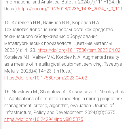
Informational and Analytical Bulletin. 2024;(7):111–124. (In
Russ.)
https://doi.org/10.25018/0236_1493_2024_7_0_111
15. Котелева Н.И., Вальнев В.В., Королев Н.А.
Технология дополненной реальности как средство
технического обслуживания оборудования
металлургических производств. Цветные металлы.
2023;(4):14–23.
https://doi.org/10.17580/tsm.2023.04.02
Koteleva N.I., Valnev V.V., Korolev N.A. Augmented reality
as a means of metallurgical equipment servicing. Tsvetnye
Metally. 2023;(4):14–23. (In Russ.)
https://doi.org/10.17580/tsm.2023.04.02
16. Nevskaya M., Shabalova A., Kosovtseva T., Nikolaychuk
L. Applications of simulation modeling in mining project risk
management: criteria, algorithm, evaluation. Journal of
Infrastructure, Policy and Development. 2024;8(8):5375.
https://doi.org/10.24294/jipd.v8i8.5375