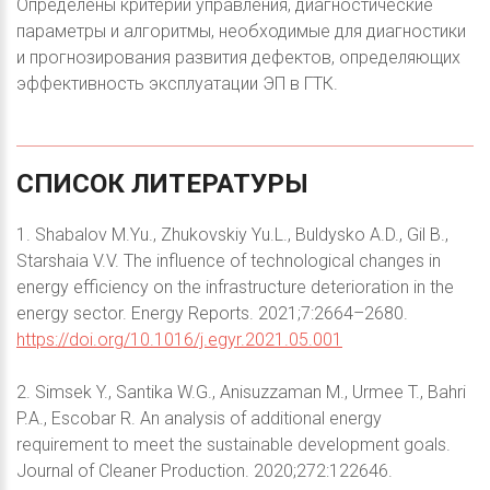
Определены критерии управления, диагностические
параметры и алгоритмы, необходимые для диагностики
и прогнозирования развития дефектов, определяющих
эффективность эксплуатации ЭП в ГТК.
СПИСОК
ЛИТЕРАТУРЫ
1. Shabalov M.Yu., Zhukovskiy Yu.L., Buldysko A.D., Gil B.,
Starshaia V.V. The influence of technological changes in
energy efficiency on the infrastructure deterioration in the
energy sector. Energy Reports. 2021;7:2664–2680.
https://doi.org/10.1016/j.egyr.2021.05.001
2. Simsek Y., Santika W.G., Anisuzzaman M., Urmee T., Bahri
P.A., Escobar R. An analysis of additional energy
requirement to meet the sustainable development goals.
Journal of Cleaner Production. 2020;272:122646.