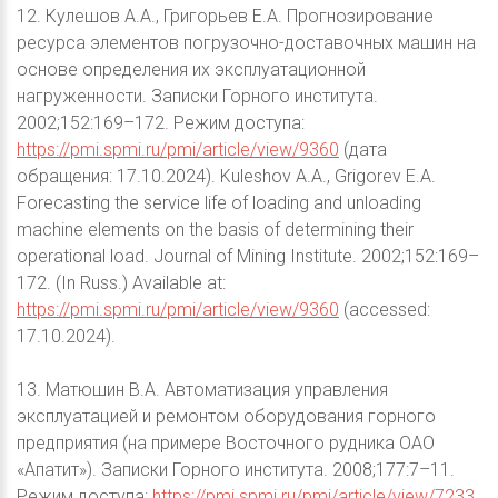
12. Кулешов А.А., Григорьев Е.А. Прогнозирование
ресурса элементов погрузочно-доставочных машин на
основе определения их эксплуатационной
нагруженности. Записки Горного института.
2002;152:169–172. Режим доступа:
https://pmi.spmi.ru/pmi/article/view/9360
(дата
обращения: 17.10.2024). Kuleshov A.A., Grigorev E.A.
Forecasting the service life of loading and unloading
machine elements on the basis of determining their
operational load. Journal of Mining Institute. 2002;152:169–
172. (In Russ.) Available at:
https://pmi.spmi.ru/pmi/article/view/9360
(accessed:
17.10.2024).
13. Матюшин В.А. Автоматизация управления
эксплуатацией и ремонтом оборудования горного
предприятия (на примере Восточного рудника ОАО
«Апатит»). Записки Горного института. 2008;177:7–11.
Режим доступа:
https://pmi.spmi.ru/pmi/article/view/7233