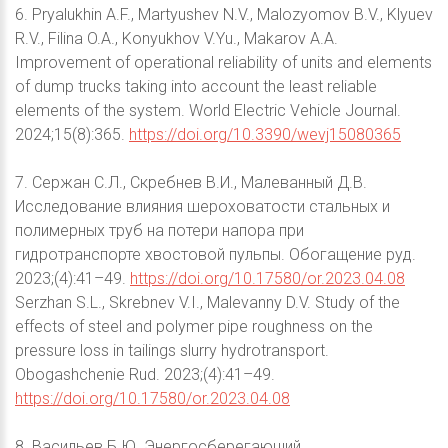
6. Pryalukhin A.F., Martyushev N.V., Malozyomov B.V., Klyuev
R.V., Filina O.A., Konyukhov V.Yu., Makarov A.A.
Improvement of operational reliability of units and elements
of dump trucks taking into account the least reliable
elements of the system. World Electric Vehicle Journal.
2024;15(8):365.
https://doi.org/10.3390/wevj15080365
7. Сержан С.Л., Скребнев В.И., Малеванный Д.В.
Исследование влияния шероховатости стальных и
полимерных труб на потери напора при
гидротранспорте хвостовой пульпы. Обогащение руд.
2023;(4):41–49.
https://doi.org/10.17580/or.2023.04.08
Serzhan S.L., Skrebnev V.I., Malevanny D.V. Study of the
effects of steel and polymer pipe roughness on the
pressure loss in tailings slurry hydrotransport.
Obogashchenie Rud. 2023;(4):41–49.
https://doi.org/10.17580/or.2023.04.08
8. Васильев Б.Ю. Энергосберегающий