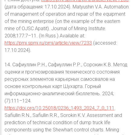
(дата обращения: 17.10.2024). Matyushin V.A. Automation
of management of operation and repair of the equipment
of the mining enterprise (on the example of the eastern
mine of OJSC Apatit). Journal of Mining Institute.
2008;177:7–11. (In Russ.) Available at:
https://pmi.spmi.ru/pmi/article/view/7233
(accessed:
17.10.2024).
14. Сафиуллин Р.Н., Сафиуллин Р.Р., Сорокин К.В. Метод
оценки и прогнозирования технического состояния
ресурсных элементов карьерных самосвалов на
основе контрольных карт Шухарта. Горный
информационно-аналитический бюллетень. 2024;
(7):111–124.
https://doi.org/10.25018/0236_1493_2024_7_0_111
Safiullin R.N., Safiullin R.R., Sorokin K.V. Assessment and
prediction of technical condition of dump truck life
components using the Shewhart control charts. Mining