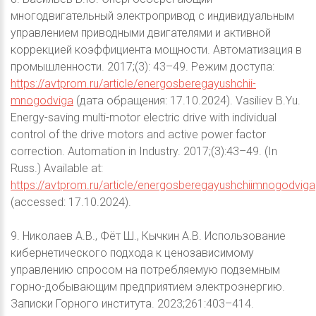
многодвигательный электропривод с индивидуальным
управлением приводными двигателями и активной
коррекцией коэффициента мощности. Автоматизация в
промышленности. 2017;(3): 43–49. Режим доступа:
https://avtprom.ru/article/energosberegayushchii-
mnogodviga
(дата обращения: 17.10.2024). Vasiliev B.Yu.
Energy-saving multi-motor electric drive with individual
control of the drive motors and active power factor
correction. Automation in Industry. 2017;(3):43–49. (In
Russ.) Available at:
https://avtprom.ru/article/energosberegayushchiimnogodviga
(accessed: 17.10.2024).
9. Николаев А.В., Фёт Ш., Кычкин А.В. Использование
кибернетического подхода к ценозависимому
управлению спросом на потребляемую подземным
горно-добывающим предприятием электроэнергию.
Записки Горного института. 2023;261:403–414.