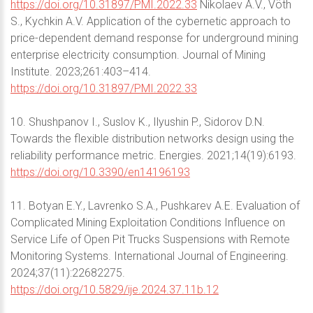
https://doi.org/10.31897/PMI.2022.33
Nikolaev A.V., Vöth
S., Kychkin A.V. Application of the cybernetic approach to
price-dependent demand response for underground mining
enterprise electricity consumption. Journal of Mining
Institute. 2023;261:403–414.
https://doi.org/10.31897/PMI.2022.33
10. Shushpanov I., Suslov K., Ilyushin P., Sidorov D.N.
Towards the flexible distribution networks design using the
reliability performance metric. Energies. 2021;14(19):6193.
https://doi.org/10.3390/en14196193
11. Botyan E.Y., Lavrenko S.A., Pushkarev A.E. Evaluation of
Complicated Mining Exploitation Conditions Influence on
Service Life of Open Pit Trucks Suspensions with Remote
Monitoring Systems. International Journal of Engineering.
2024;37(11):22682275.
https://doi.org/10.5829/ije.2024.37.11b.12