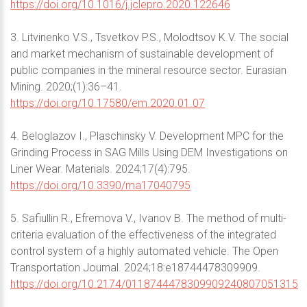
https://doi.org/10.1016/j.jclepro.2020.122646
3. Litvinenko V.S., Tsvetkov P.S., Molodtsov K.V. The social
and market mechanism of sustainable development of
public companies in the mineral resource sector. Eurasian
Mining. 2020;(1):36–41.
https://doi.org/10.17580/em.2020.01.07
4. Beloglazov I., Plaschinsky V. Development MPC for the
Grinding Process in SAG Mills Using DEM Investigations on
Liner Wear. Materials. 2024;17(4):795.
https://doi.org/10.3390/ma17040795
5. Safiullin R., Efremova V., Ivanov B. The method of multi-
criteria evaluation of the effectiveness of the integrated
control system of a highly automated vehicle. The Open
Transportation Journal. 2024;18:e18744478309909.
https://doi.org/10.2174/0118744478309909240807051315