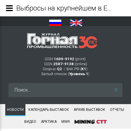
Выбросы на крупнейшем в Евразии угольном разрезе сократились на треть - Журнал Горная промышленность
ISSN
1609-9192
(print)
ISSN
2587-9138
(online)
Scopus
Q2
Ι ВАК РФ (
K1
)
Белый список (
Уровень 1
)
Искать...
НОВОСТИ
КАЛЕНДАРЬ ВЫСТАВОК
АРХИВ ВЫСТАВОК
ОТЧЕТЫ
ВИДЕО
АРКТИКА
MWR