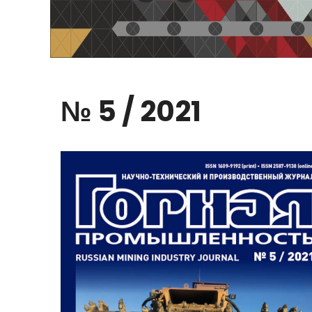
№
5
/
2021