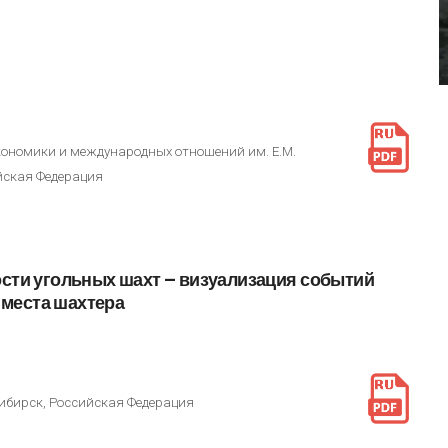
ономики и международных отношений им. Е.М.
йская Федерация
ости
угольных
шахт
–
визуализация
событий
места
шахтера
ибирск, Российская Федерация