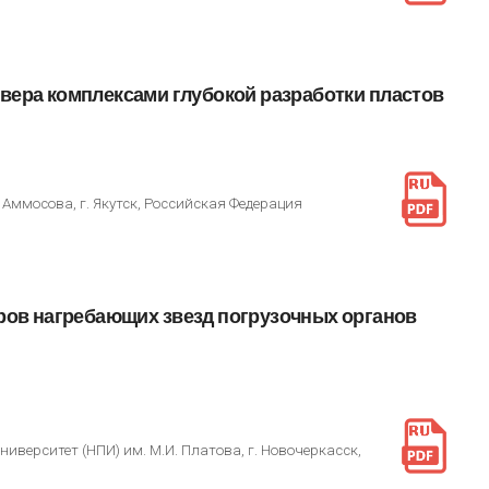
вера
комплексами
глубокой
разработки
пластов
Аммосова, г. Якутск, Российская Федерация
ров
нагребающих
звезд
погрузочных
органов
верситет (НПИ) им. М.И. Платова, г. Новочеркасск,