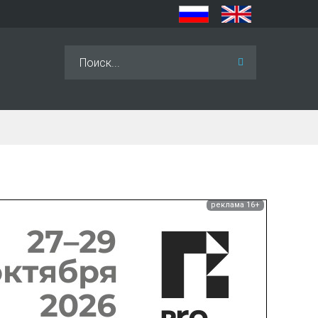
Искать...
реклама 16+