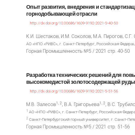
Опыт
развития,
внедрения
и
стандартиза
горнодобывающей
отрасли
http://dx.doi.org/10.30686/1609-9192-2021-5-40-50
К.И. Шестаков, И.М. Соколов, М.А. Пирогов, С.Г
АО «НПО «РИВС», г. Санкт-Петербург, Российская Федера
Горная Промышленность №5 / 2021 стр. 40-50
Разработка
технических
решений
для
пов
высокомедистой
золотосодержащей
руды
http://dx.doi.org/10.30686/1609-9192-2021-5-51-56
1, 2
1, 2
М.В. Залесов
, В.А. Григорьева
, В.С. Трубил
1
АО «НПО «РИВС», г. Санкт-Петербург, Российская Федер
2
Санкт-Петербургский горный университет, г. Санкт-Пет
Горная Промышленность №5 / 2021 стр. 51-56