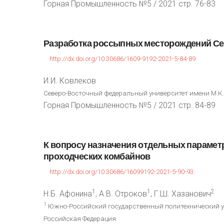
Горная Промышленность №5 / 2021 стр. 76-83
Разработка
россыпных
месторождений
Се
http://dx.doi.org/10.30686/1609-9192-2021-5-84-89
И.И. Ковлеков
Северо-Восточный федеральный университет имени М.К. 
Горная Промышленность №5 / 2021 стр. 84-89
К
вопросу
назначения
отдельных
парамет
проходческих
комбайнов
http://dx.doi.org/10.30686/16099192-2021-5-90-93
1
1
2
Н.Б. Афонина
, А.В. Отроков
, Г.Ш. Хазанович
1
Южно-Российский государственный политехнический уни
Российская Федерация