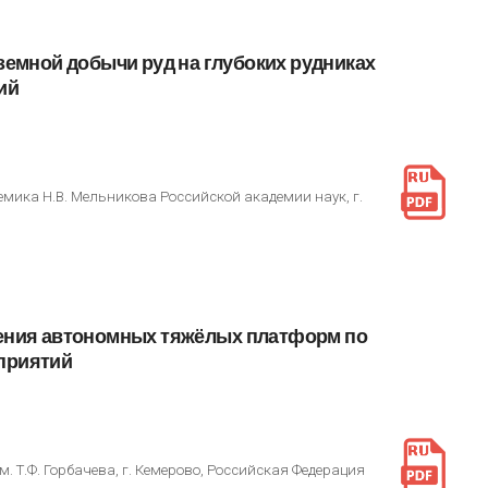
земной
добычи
руд
на
глубоких
рудниках
ий
мика Н.В. Мельникова Российской академии наук, г.
ения
автономных
тяжёлых
платформ
по
приятий
. Т.Ф. Горбачева, г. Кемерово, Российская Федерация