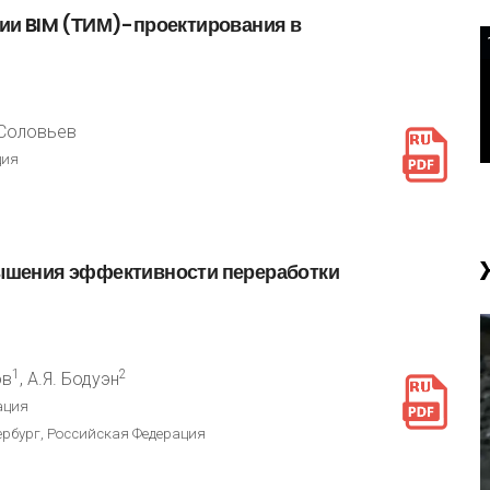
ции
BIM
(ТИМ)-проектирования
в
. Соловьев
ция
ышения
эффективности
переработки
1
2
ов
, А.Я. Бодуэн
ация
ербург, Российская Федерация