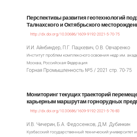
Перспективы
развития
геотехнологий
под
Талнахского
и
Октябрьского
месторожден
http://dx.doi.org/10.30686/1609-9192-2021-5-70-75
И.И. Айнбиндер, П.Г. Пацкевич, О.В. Овчаренко
Институт проблем комплексного освоения недр им. акаде
Москва, Российская Федерация
Горная Промышленность №5 / 2021 стр. 70-75
Мониторинг
текущих
траекторий
перемещ
карьерным
маршрутам
горнорудных
пред
http://dx.doi.org/10.30686/1609-9192-2021-5-76-83
И.В. Чичерин, Б.А. Федосенков, Д.М. Дубинкин
Кузбасский государственный технический университет им