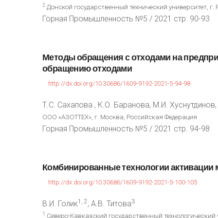
2
Донской государственный технический университет, г. 
Горная Промышленность №5 / 2021 стр. 90-93
Методы
обращения
с
отходами
на
предпри
обращению
отходами
http://dx.doi.org/10.30686/1609-9192-2021-5-94-98
Т.С. Сахапова , К.О. Баранова, М.И. Хуснутдинов,
ООО «АЗОТТЕХ», г. Москва, Российская Федерация
Горная Промышленность №5 / 2021 стр. 94-98
Комбинированные
технологии
активации
http://dx.doi.org/10.30686/1609-9192-2021-5-100-105
1, 2
3
В.И. Голик
, А.В. Титова
1
Северо-Кавказский государственный технологический у