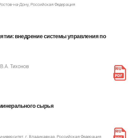
Ростов-на-Дону, Российская Федерация
ятии:
внедрение
системы
управления
по
 В.А. Тихонов
минерального
сырья
ниверситет, г. Владикавказ, Российская Федерация