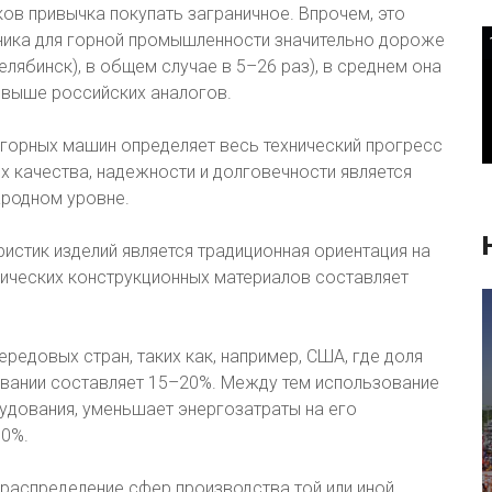
в привычка покупать заграничное. Впрочем, это
хника для горной промышленности значительно дороже
лябинск), в общем случае в 5–26 раз), в среднем она
 выше российских аналогов.
горных машин определяет весь технический прогресс
 качества, надежности и долговечности является
ародном уровне.
истик изделий является традиционная ориентация на
лических конструкционных материалов составляет
ередовых стран, таких как, например, США, где доля
вании составляет 15–20%. Между тем использование
удования, уменьшает энергозатраты на его
30%.
аспределение сфер производства той или иной