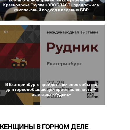
Красноярске
Группа
«ЭВОБЛАСТ»
предложила
комплексный
подход
к
ведению
БВР
В
Екатеринбурге
пройдет
ключевое
событие
для
горнодобывающей
промышленности
–
выставка
«Рудник»
ЖЕНЩИНЫ
В
ГОРНОМ
ДЕЛЕ