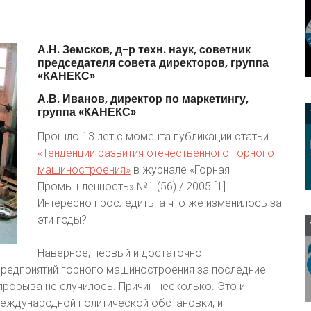
А.Н.
Земсков,
д-р
техн.
наук,
советник
председателя
совета
директоров,
группа
«КАНЕКС»
А.В.
Иванов,
директор
по
маркетингу,
группа
«КАНЕКС»
Прошло 13 лет с момента публикации статьи
«Тенденции развития отечественного горного
машиностроения»
в журнале «Горная
Промышленность» №1 (56) / 2005 [1].
Интересно проследить: а что же изменилось за
эти годы?
Наверное, первый и достаточно
предприятий горного машиностроения за последние
прорыва не случилось. Причин несколько. Это и
международной политической обстановки, и