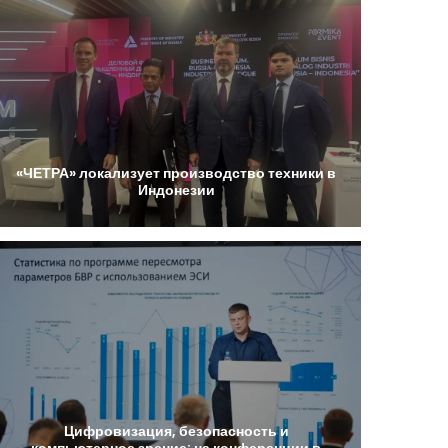
«ЧЕТРА»
локализует
производство
техники
в
Индонезии
Цифровизация,
безопасность
и
компьютерное
зрение:
на
конференции
в