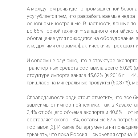
А между тем речь идет о промышленной безопа
усугубляется тем, что разрабатываемые недра – 
основном иностранные. В частности, данные по
до 85% горной техники – западного и китайског
обогащение угля приходится на оборудование, 
или, другими словами, фактически из трех шахт
И совсем не случайно, что в структуре экспорта
транспортных средств составила всего 6,02% (в 
структуре импорта заняла 45,62% (в 2016 г. – 44
пришлась на минеральные продукты (60,37%), мет
Справедливости ради стоит отметить, что все б
зависимы от импортной техники. Так, в Казахст
3,4% от общего объема экспорта и 40,6% – от и
составляет около 13%, остальные 87% потребн
поставок [3]. И какие бы аргументы ни приводил
признать, что пока Россия – сырьевая страна. И 