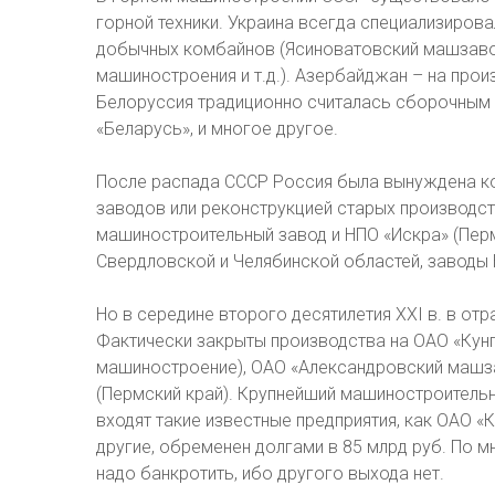
горной техники. Украина всегда специализиров
добычных комбайнов (Ясиноватовский машзаво
машиностроения и т.д.). Азербайджан – на про
Белоруссия традиционно считалась сборочным ц
«Беларусь», и многое другое.
После распада СССР Россия была вынуждена к
заводов или реконструкцией старых производс
машиностроительный завод и НПО «Искра» (Пер
Свердловской и Челябинской областей, заводы
Но в середине второго десятилетия XXI в. в от
Фактически закрыты производства на ОАО «Кун
машиностроение), ОАО «Александровский машз
(Пермский край). Крупнейший машиностроительн
входят такие известные предприятия, как ОАО 
другие, обременен долгами в 85 млрд руб. По 
надо банкротить, ибо другого выхода нет.