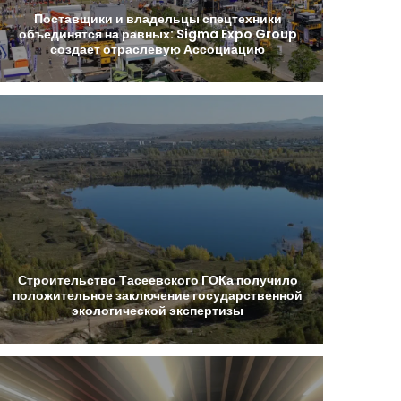
Поставщики
и
владельцы
спецтехники
объединятся
на
равных:
Sigma
Expo
Group
создает
отраслевую
Ассоциацию
Строительство
Тасеевского
ГОКа
получило
положительное
заключение
государственной
экологической
экспертизы