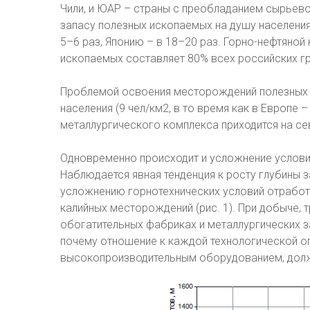
Чили, и ЮАР – страны с преобладанием сырьево
запасу полезных ископаемых на душу населения
5–6 раз, Японию – в 18–20 раз. Горно-нефтяной
ископаемых составляет 80% всех российских г
Проблемой освоения месторождений полезных и
населения (9 чел/км2, в то время как в Европе 
металлургического комплекса приходится на сев
Одновременно происходит и усложнение услов
Наблюдается явная тенденция к росту глубины з
усложнению горнотехнических условий отработ
калийных месторождений (рис. 1). При добыче, 
обогатительных фабриках и металлургических з
почему отношение к каждой технологической оп
высокопроизводительным оборудованием, долж