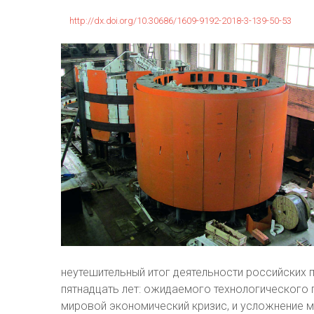
http://dx.doi.org/10.30686/1609-9192-2018-3-139-50-53
неутешительный итог деятельности российских 
пятнадцать лет: ожидаемого технологического 
мировой экономический кризис, и усложнение 