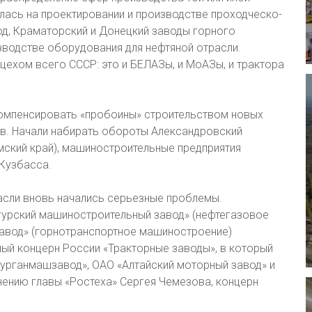
алась на проектировании и производстве проходческо-
д, Краматорский и Донецкий заводы горного
изводстве оборудования для нефтяной отрасли.
ехом всего СССР: это и БЕЛАЗы, и МоАЗы, и трактора
омпенсировать «пробоины» строительством новых
тв. Начали набирать обороты Александровский
мский край), машиностроительные предприятия
 Кузбасса.
расли вновь начались серьезные проблемы.
гурский машиностроительный завод» (нефтегазовое
авод» (горнотранспортное машиностроение)
ый концерн России «Тракторные заводы», в который
«Курганмашзавод», ОАО «Алтайский моторный завод» и
мнению главы «Ростеха» Сергея Чемезова, концерн