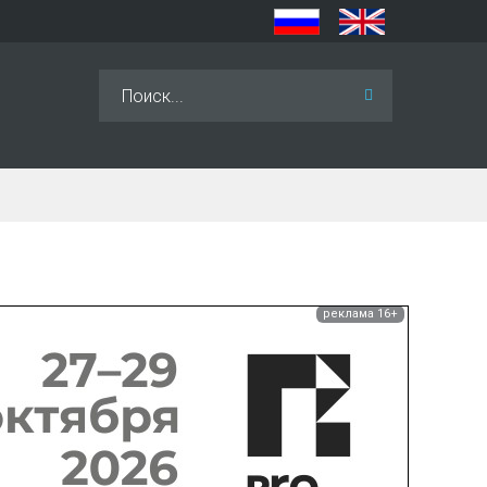
Искать...
реклама 16+