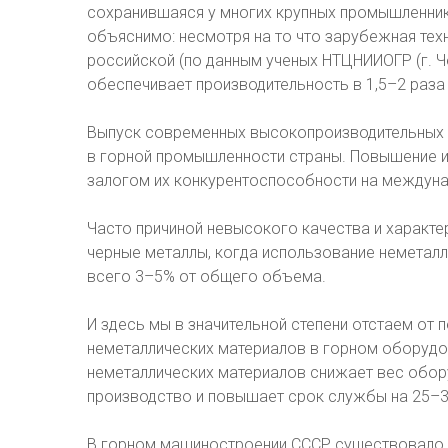
сохранившаяся у многих крупных промышленнико
объяснимо: несмотря на то что зарубежная те
российской (по данным ученых НТЦНИИОГР (г. Че
обеспечивает производительность в 1,5–2 раза
Выпуск современных высокопроизводительных 
в горной промышленности страны. Повышение их
залогом их конкурентоспособности на междун
Часто причиной невысокого качества и характер
черные металлы, когда использование неметал
всего 3–5% от общего объема.
И здесь мы в значительной степени отстаем от п
неметаллических материалов в горном оборудо
неметаллических материалов снижает вес обор
производство и повышает срок службы на 25–
В горном машиностроении СССР существовало р