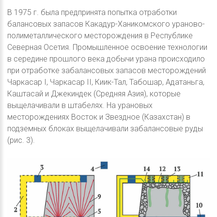
В 1975 г. была предпринята попытка отработки
балансовых запасов Какадур-Ханикомского ураново-
полиметаллического месторождения в Республике
Северная Осетия. Промышленное освоение технологии
в середине прошлого века добычи урана происходило
при отработке забалансовых запасов месторождений
Чаркасар I, Чаркасар II, Киик-Тал, Табошар, Адатаньга,
Каштасай и Джекиндек (Средняя Азия), которые
выщелачивали в штабелях. На урановых
месторождениях Восток и Звездное (Казахстан) в
подземных блоках выщелачивали забалансовые руды
(рис. 3).