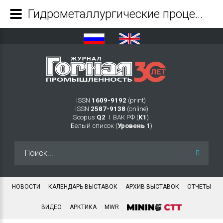
Гидрометаллургические процессы при подземной добыче металлов - Журнал Горная промышленность
ISSN
1609-9192
(print)
ISSN
2587-9138
(online)
Scopus
Q2
Ι ВАК РФ (
K1
)
Белый список (
Уровень 1
)
Искать...
НОВОСТИ
КАЛЕНДАРЬ ВЫСТАВОК
АРХИВ ВЫСТАВОК
ОТЧЕТЫ
ВИДЕО
АРКТИКА
MWR