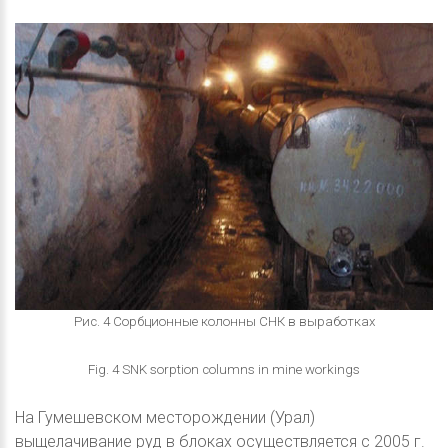
Рис. 4 Сорбционные колонны СНК в выработках
Fig. 4 SNK sorption columns in mine workings
На Гумешевском месторождении (Урал)
выщелачивание руд в блоках осуществляется с 2005 г.