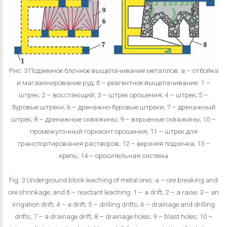
Рис. 3 Подземное блочное выщелачивание металлов: а – отбойка
и магазинирование руд; б – реагентное выщелачивание: 1 –
штрек; 2 – восстающий; 3 – штрек орошения; 4 – штрек; 5 –
буровые штреки; 6 – дренажно-буровые штреки; 7 – дренажный
штрек; 8 – дренажные скважины; 9 – взрывные скважины; 10 –
промежуточный горизонт орошения; 11 – штрек для
транспортирования растворов; 12 – верхняя подсечка; 13 –
крепь; 14 – оросительная система
Fig. 3 Underground block leaching of metal ores: а – ore breaking and
ore shrinkage; and б – reactant leaching: 1 – a drift; 2 – a raise; 3 – an
irrigation drift; 4 – a drift; 5 – drilling drifts; 6 – drainage and drilling
drifts; 7 – a drainage drift; 8 – drainage holes; 9 – blast holes; 10 –