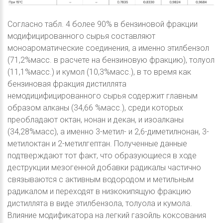
Согласно табл. 4 более 90% в бензиновой фракции
модифицированного сырья составляют
моноароматические соединения, а именно этилбензол
(71,2%масс. в расчете на бензиновую фракцию), толуол
(11,1%масс.) и кумол (10,3%масс.), в то время как
бензиновая фракция дистиллята
немодицифицированного сырья содержит главным
образом алканы (34,66 %масс.), среди которых
преобладают октан, нонан и декан, и изоалканы
(34,28%масс), а именно 3-метил- и 2,6-диметилнонан, 3-
метилоктан и 2-метилгептан. Полученные данные
подтверждают тот факт, что образующиеся в ходе
деструкции мезогенной добавки радикалы частично
связываются с активным водородом и метильным
радикалом и переходят в низкокипящую фракцию
дистиллята в виде этилбензола, толуола и кумола.
Влияние модификатора на легкий газойль коксования