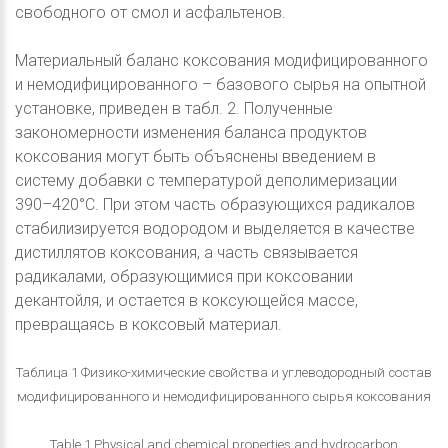
свободного от смол и асфальтенов.
Материальный баланс коксования модифицированного
и немодифицированного – базового сырья на опытной
установке, приведен в табл. 2. Полученные
закономерности изменения баланса продуктов
коксования могут быть объяснены введением в
систему добавки с температурой деполимеризации
390–420°С. При этом часть образующихся радикалов
стабилизируется водородом и выделяется в качестве
дистиллятов коксования, а часть связывается
радикалами, образующимися при коксовании
декантойля, и остается в коксующейся массе,
превращаясь в коксовый материал.
Таблица 1 Физико-химические свойства и углеводородный состав
модифицированного и немодифицированного сырья коксования
Table 1 Physical and chemical properties and hydrocarbon