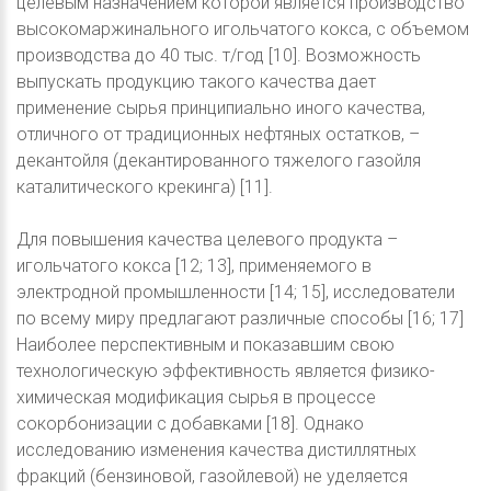
целевым назначением которой является производство
высокомаржинального игольчатого кокса, с объемом
производства до 40 тыс. т/год [10]. Возможность
выпускать продукцию такого качества дает
применение сырья принципиально иного качества,
отличного от традиционных нефтяных остатков, –
декантойля (декантированного тяжелого газойля
каталитического крекинга) [11].
Для повышения качества целевого продукта –
игольчатого кокса [12; 13], применяемого в
электродной промышленности [14; 15], исследователи
по всему миру предлагают различные способы [16; 17]
Наиболее перспективным и показавшим свою
технологическую эффективность является физико-
химическая модификация сырья в процессе
сокорбонизации с добавками [18]. Однако
исследованию изменения качества дистиллятных
фракций (бензиновой, газойлевой) не уделяется