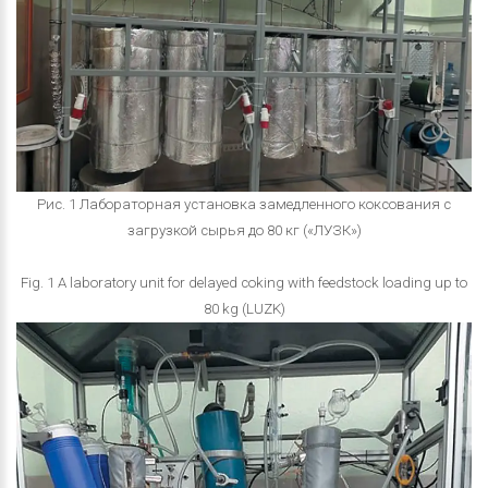
Рис. 1 Лабораторная установка замедленного коксования с
загрузкой сырья до 80 кг («ЛУЗК»)
Fig. 1 A laboratory unit for delayed coking with feedstock loading up to
80 kg (LUZK)