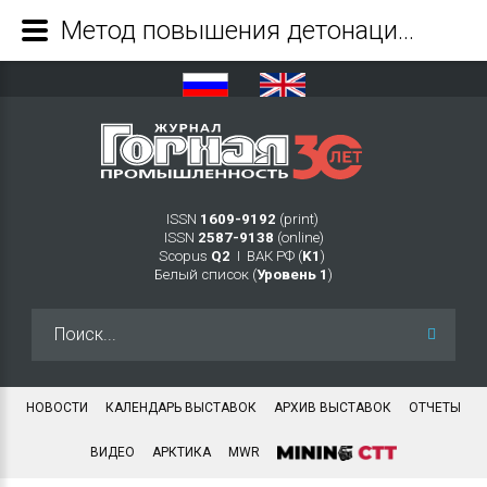
Метод повышения детонационной стойкости автомобильного бензина на основе компонента, полученного в процессе производства игольчатого кокса - Журнал Горная промышленность
ISSN
1609-9192
(print)
ISSN
2587-9138
(online)
Scopus
Q2
Ι ВАК РФ (
K1
)
Белый список (
Уровень 1
)
Искать...
НОВОСТИ
КАЛЕНДАРЬ ВЫСТАВОК
АРХИВ ВЫСТАВОК
ОТЧЕТЫ
ВИДЕО
АРКТИКА
MWR