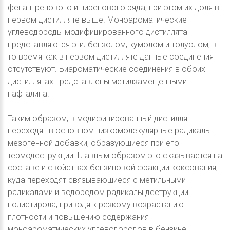
фенантренового и пиренового ряда, при этом их доля в
первом дистилляте выше. Моноароматические
углеводороды модифицированного дистиллята
представляются этилбензолом, кумолом и толуолом, в
то время как в первом дистилляте данные соединения
отсутствуют. Биароматические соединения в обоих
дистиллятах представлены метилзамещенными
нафталина.
Таким образом, в модифицированный дистиллят
переходят в основном низкомолекулярные радикалы
мезогенной добавки, образующиеся при его
термодеструкции. Главным образом это сказывается на
составе и свойствах бензиновой фракции коксования,
куда переходят связывающиеся с метильными
радикалами и водородом радикалы деструкции
полистирола, приводя к резкому возрастанию
плотности и повышению содержания
моноароматических углеводородов в бензине,