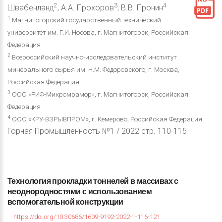
2
3
4
Швабенланд
, А.А. Прохоров
, В.В. Пронин
1
Магнитогорский государственный технический
университет им. Г.И. Носова, г. Магнитогорск, Российская
Федерация
2
Всероссийский научно-исследовательский институт
минерального сырья им. Н.М. Федоровского, г. Москва,
Российская Федерация
3
ООО «РИФ-Микромрамор», г. Магнитогорск, Российская
Федерация
4
ООО «КРУ-ВЗРЫВПРОМ», г. Кемерово, Российская Федерация
Горная Промышленность №1 / 2022 стр. 110-115
Технология
прокладки
тоннелей
в
массивах
с
неоднородностями
с
использованием
вспомогательной
конструкции
https://doi.org/10.30686/1609-9192-2022-1-116-121