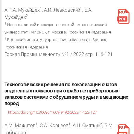
1
1
А.Р.А. Мукайдех
, А.И. Левковский
, Е.А.
2
Мукайдех
1
Национальный исследовательский технологический
университет «МИСиС», г. Москва, Российская Федерация
2
Брянский институт управления и бизнеса, г. Брянск,
Российская Федерация
Горная Промышленность №1 / 2022 стр. 116-121
Технологические
решения
по
локализации
очагов
эндогенных
пожаров
при
отработке
прибортовых
запасов
системами
с
обрушением
руды
и
вмещающих
пород
https://doi.org/10.30686/1609-9192-2022-1-122-127
1
1
2
А.М. Мажитов
, С.А. Корнеев
, А.Н. Смяткин
, Б.М.
1
Габбасов