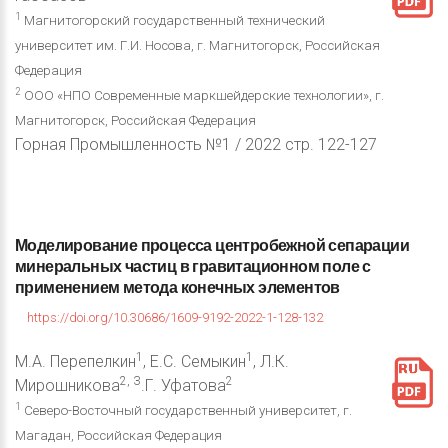
1
Магнитогорский государственный технический
университет им. Г.И. Носова, г. Магнитогорск, Российская
Федерация
2
ООО «НПО Современные маркшейдерские технологии», г.
Магнитогорск, Российская Федерация
Горная Промышленность №1 / 2022 стр. 122-127
Моделирование
процесса
центробежной
сепарации
минеральных
частиц
в
гравитационном
поле
с
применением
метода
конечных
элементов
https://doi.org/10.30686/1609-9192-2022-1-128-132
1
1
М.А. Перепелкин
, Е.С. Семыкин
, Л.К.
2, З
2
Мирошникова
.Г. Уфатова
1
Северо-Восточный государственный университет, г.
Магадан, Российская Федерация