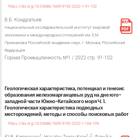
https://doi.org/10.30686/1609-9192-2022-1-91-102
В.Б. Кондратьев
Национальный исследовательский институт мировой
экономики и международных отношений им. Е.М.
Примакова Российской академии наук, г. Москва, Российская
Федерация
Горная Промышленность №1 / 2022 стр. 91-102
Геологическая
характеристика,
потенциал
и
генезис
образования
железомарганцевых
руд
на
дне
юго-
западной
части
Южно-Китайского
моря
Ч.
1.
Геологическая
характеристика
подводных
месторождений,
методы
и
способы
поисковых
работ
https://doi.org/10.30686/1609-9192-2022-1-104-109
1
1, 2
Ю.В. Кириченко
, Hго Чан Тхиен Кюи
, Фам Ба