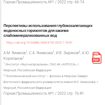
Горная Промышленность №1 / 2022 стр. 66-74
Перспективы
использования
глубокозалегающих
водоносных
горизонтов
для
закачки
слабоминерализованных
вод
https://doi.org/10.30686/1609-9192-2022-1-76-81
1
1
2
А.М. Янников
, С.А. Янникова
, И.В. Зырянов
, А.Ю.
1
Корепанов
1
Институт «Якутнипроалмаз», ПАО АК «АЛРОСА», г.
Мирный, Российская Федерация
2
Политехнический институт – филиал в Мирном Северо-
Восточного федерального университета имени М.К. Аммосова, г.
Мирный, Российская Федерация
Горная Промышленность №1 / 2022 стр. 76-81