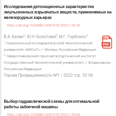
Исследования
детонационных
характеристик
эмульсионных
взрывчатых
веществ,
применяемых
на
железорудных
карьерах
https://doi.org/10.30686/1609-9192-2022-1-52-56
1
2
1
В.А. Белин
, Ю.Н. Болотова
, М.Г. Горбонос
1
Национальный исследовательский технологический
университет «МИСиС», г. Москва, Российская Федерация
2
Северо-Кавказский горно-металлургический институт
(государственный технологический университет), г. Владикавказ,
Российская Федерация
Горная Промышленность №1 / 2022 стр. 52-56
Выбор
гидравлической
схемы
для
оптимальной
работы
забоечной
машины
https://doi.org/10.30686/1609-9192-2022-1-59-64