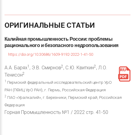
ОРИГИНАЛЬНЫЕ
СТАТЬИ
Калийная
промышленность
России:
проблемы
рационального
и
безопасного
недропользования
https://doi.org/10.30686/1609-9192-2022-1-41-50
1
2
2
А.А. Барях
, Э.В. Смирнов
, С.Ю. Квиткин
, Л.О.
2
Тенисон
1
Пермский федеральный исследовательский центр УрО
РАН (ПФИЦ УрО РАН), г. Пермь, Российская Федерация
2
ПАО «Уралкалий», г. Березники, Пермский край, Российская
Федерация
Горная Промышленность №1 / 2022 стр. 41-50