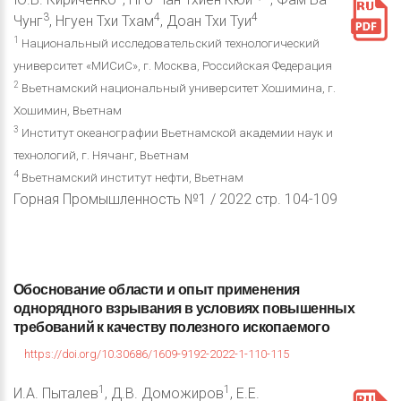
3
4
4
Чунг
, Нгуен Тхи Тхам
, Доан Тхи Туи
1
Национальный исследовательский технологический
университет «МИСиС», г. Москва, Российская Федерация
2
Вьетнамский национальный университет Хошимина, г.
Хошимин, Вьетнам
3
Институт океанографии Вьетнамской академии наук и
технологий, г. Нячанг, Вьетнам
4
Вьетнамский институт нефти, Вьетнам
Горная Промышленность №1 / 2022 стр. 104-109
Обоснование
области
и
опыт
применения
однорядного
взрывания
в
условиях
повышенных
требований
к
качеству
полезного
ископаемого
https://doi.org/10.30686/1609-9192-2022-1-110-115
1
1
И.А. Пыталев
, Д.В. Доможиров
, Е.Е.