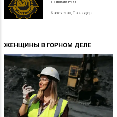
ГП:
инфопартнер
Казахстан, Павлодар
ЖЕНЩИНЫ
В
ГОРНОМ
ДЕЛЕ