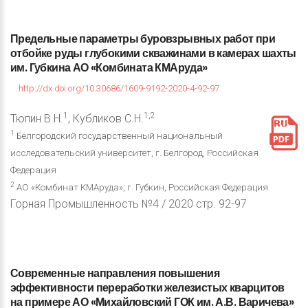
Предельные
параметры
буровзрывных
работ
при
отбойке
руды
глубокими
скважинами
в
камерах
шахты
им.
Губкина
АО
«Комбината
КМАруда»
http://dx.doi.org/10.30686/1609-9192-2020-4-92-97
1
1,2
Тюпин В.Н.
, Кубликов С.Н.
1
Белгородский государственный национальный
исследовательский университет, г. Белгород, Российская
Федерация
2
АО «Комбинат КМАруда», г. Губкин, Российская Федерация
Горная Промышленность №4 / 2020 стр. 92-97
Современные
направления
повышения
эффективности
переработки
железистых
кварцитов
на
примере
АО
«Михайловский
ГОК
им.
А.В.
Варичева»