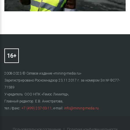
2008-2023 © Сетевое издание «mining-media.ru»
Зарегистрировано Роскомнадзор 23.11.2017 г. за номером Эл № ФС77-
71589
Учредитель: ООО НПК «Гемос Лимитед»,
Главный редактор: Е.В. Анистратова,
тел./факс:
+7 (499) 237-03-11
; e-mail:
info@mining-media.ru
Пользовательское соглашение
|
Политика конфиденциальности