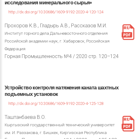
исследования
минерального
сырья»
http://dx.doi.org/10.30686/1609-9192-2020-4-120-124
Прохоров К.В., Гладырь А.В., Рассказов М.И.
Институт горного дела Дальневосточного отделения
Российской академии наук, г. Хабаровск, Российская
Федерация
Горная Промышленность №4 / 2020 стр. 120–124
Устройство
контроля
натяжения
каната
шахтных
подъемных
установок
http://dx.doi.org/10.30686/1609-9192-2020-4-125-128
Таштанбаева В.О.
Кыргызский государственный технический университет
им. И. Раззакова, г. Бишкек, Киргизская Республика