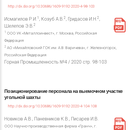
http://dx.doi.org/10.30686/1609-9192-2020-4-98-103
1
2
2
Исмагилов Р.И.
, Козуб А.В.
, Гридасов И.Н.
,
2
Шелепов Э.В.
1
ООО УК «Металлоинвест», г. Москва, Российская
Федерация
2
АО «Михайловский ГОК им. А.В. Варичева», г. Железногорск,
Российская Федерация
Горная Промышленность №4 / 2020 стр. 98-103
Позиционирование
персонала
на
выемочном
участке
угольной
шахты
http://dx.doi.org/10.30686/1609-9192-2020-4-104-108
Новиков А.В., Паневников К.В., Писарев И.В.
ООО Научно-производственная фирма «Гранч», г.