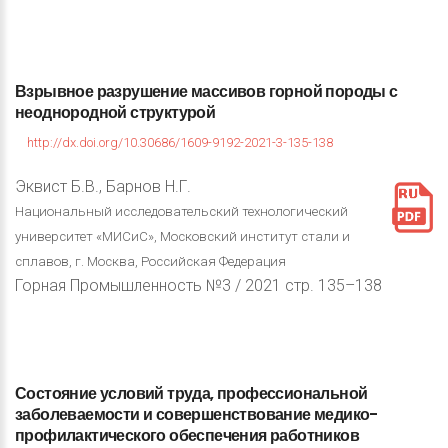
Взрывное
разрушение
массивов
горной
породы
с
неоднородной
структурой
http://dx.doi.org/10.30686/1609-9192-2021-3-135-138
Эквист Б.В., Барнов Н.Г.
Национальный исследовательский технологический
университет «МИСиС», Московский институт стали и
сплавов, г. Москва, Российская Федерация
Горная Промышленность №3 / 2021 стр. 135–138
Состояние
условий
труда,
профессиональной
заболеваемости
и
совершенствование
медико-
профилактического
обеспечения
работников