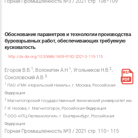
Горная Промышленность №3 / 2021 стр. 106–109
Обоснование
параметров
и
технологии
производства
буровзрывных
работ,
обеспечивающих
требуемую
кусковатость
http://dx.doi.org/10.30686/1609-9192-2021-3-110-115
1
1
2
Егоров В.В.
, Волокитин А.Н.
, Угольников Н.В.
,
3
Соколовский А.В.
1
ПАО «ГМК «Норильский Никель», г. Москва, Российская
Федерация
2
Магнитогорский государственный технический университет им.
Г.И. Носова, г. Магнитогорск, Российская Федерация
3
ООО «НТЦ-Геотехнология», г. Екатеринбург, Российская
Федерация
Горная Промышленность №3 / 2021 стр. 110– 115