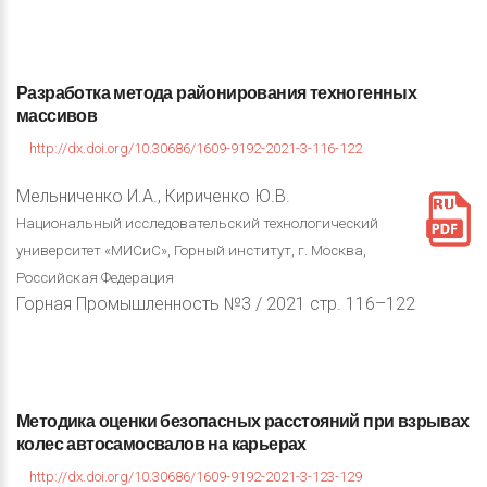
Разработка
метода
районирования
техногенных
массивов
http://dx.doi.org/10.30686/1609-9192-2021-3-116-122
Мельниченко И.А., Кириченко Ю.В.
Национальный исследовательский технологический
университет «МИСиС», Горный институт, г. Москва,
Российская Федерация
Горная Промышленность №3 / 2021 стр. 116–122
Методика
оценки
безопасных
расстояний
при
взрывах
колес
автосамосвалов
на
карьерах
http://dx.doi.org/10.30686/1609-9192-2021-3-123-129