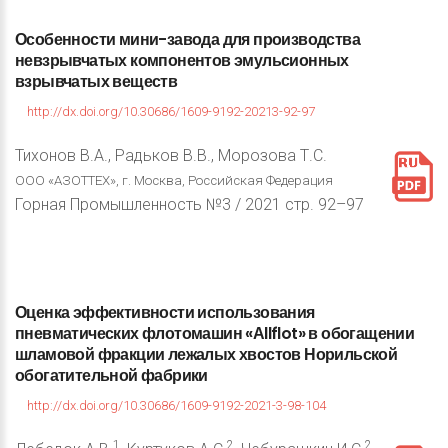
Особенности
мини-завода
для
производства
невзрывчатых
компонентов
эмульсионных
взрывчатых
веществ
http://dx.doi.org/10.30686/1609-9192-20213-92-97
Тихонов В.А., Радьков В.В., Морозова Т.С.
ООО «АЗОТТЕХ», г. Москва, Российская Федерация
Горная Промышленность №3 / 2021 стр. 92–97
Оценка
эффективности
использования
пневматических
флотомашин
«Аllflot»
в
обогащении
шламовой
фракции
лежалых
хвостов
Норильской
обогатительной
фабрики
http://dx.doi.org/10.30686/1609-9192-2021-3-98-104
1
2
2