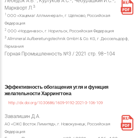
Лебедок А.В.
, Куртуков А.С.
, Чебурашкин И.С.
,
3
Маркворт Л.
1
ООО «Хацемаг Аллминерал», г. Щёлково, Российская
Федерация
2
ООО «Нординвэс», г. Норильск, Российская Федерация
3
Allmineral Aufbereitungstechnik GmbH & Co. KG, г. Дюссельдорф,
Германия
Горная Промышленность №3 / 2021 стр. 98–104
Эффективность
обогащения
угля
и
функция
желательности
Харрингтона
http://dx.doi.org/10.30686/1609-9192-2021-3-106-109
Завалишин Д.А.
АО «СЖС Восток Лимитед», г. Новокузнецк, Российская
Федерация