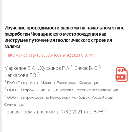
Изучение
проводимости
разлома
на
начальном
этапе
разработки
Чаяндинского
месторождения
как
инструмент
уточнения
геологического
строения
залежи
http://dx.doi.org/10.30686/1609-9192-2021-3-87-91
1
2
3
Маркелов В.А.
, Хусаинов Р.А.
, Силов В.Ю.
,
3
Чепкасова Е.В.
1
ПАО «Газпром», г. Москва, Российская Федерация
2
ООО «Газпром ВНИИГАЗ», г. Москва, Российская Федерация
3
ООО «Газпром добыча Ноябрьск», Ноябрьск, Российская
Федерация
Горная Промышленность №3 / 2021 стр. 87–91