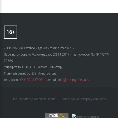
2008-2023 © Сетевое издание «mining-media.ru»
Зарегистрировано Роскомнадзор 23.11.2017 г. за номером Эл № ФС77-
71589
Учредитель: ООО НПК «Гемос Лимитед»,
Главный редактор: Е.В. Анистратова,
тел./факс:
+7 (499) 237-03-11
; e-mail:
info@mining-media.ru
Пользовательское соглашение
|
Политика конфиденциальности