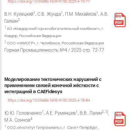
https://doi.org/10.30686/1609-9192-2025-4-72-77
1
1
1
В.Н. Кулецкий
, С.В. Жунда
, П.М. Михайлов
, А.В.
2
Галкин
1
АО «Ковдорский горно-обогатительный комбинат», г.
Ковдор, Российская Федерация
2
ООО «НИИОГР», г. Челябинск, Российская Федерация
Горная Промышленность №4 / 2025 стр. 72-77
Моделирование
тектонических
нарушений
с
применением
связей
конечной
жёсткости
с
интеграцией
в
CAEFidesys
https://doi.org/10.30686/1609-9192-2025-4-78-84
1
1
2, 3
Ю.Ю. Головченко
, А.Е. Румянцев
, В.В. Лалин
,
4
М.А. Соннов
1
ООО «Институт Гипроникель», г. Санкт-Петербург,