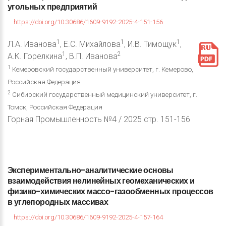
угольных
предприятий
https://doi.org/10.30686/1609-9192-2025-4-151-156
1
1
1
Л.А. Иванова
, Е.С. Михайлова
, И.В. Тимощук
,
1
2
А.К. Горелкина
, В.П. Иванова
1
Кемеровский государственный университет, г. Кемерово,
Российская Федерация
2
Сибирский государственный медицинский университет, г.
Томск, Российская Федерация
Горная Промышленность №4 / 2025 стр. 151-156
Экспериментально-аналитические
основы
взаимодействия
нелинейных
геомеханических
и
физико-химических
массо-газообменных
процессов
в
углепородных
массивах
https://doi.org/10.30686/1609-9192-2025-4-157-164