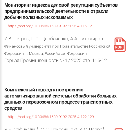
Мониторинг
индекса
деловой
репутации
субъектов
предпринимательской
деятельности
в
отрасли
добычи
полезных
ископаемых
https://doi.org/10.30686/1609-9192-2025-4-116-121
И.В. Петров, П.С. Щербаченко, А.А. Тихомиров
Финансовый университет при Правительстве Российской
Федерации, г. Москва, Российская Федерация
Горная Промышленность №4 / 2025 стр. 116-121
Комплексный
подход
к
построению
автоматизированной
системы
обработки
больших
данных
о
перевозочном
процессе
транспортных
средств
https://doi.org/10.30686/1609-9192-2025-4-122-129
1
2
1
Р.Н. Сафиуллин
, М.С. Присяжнюк
, A.C. Парра
,