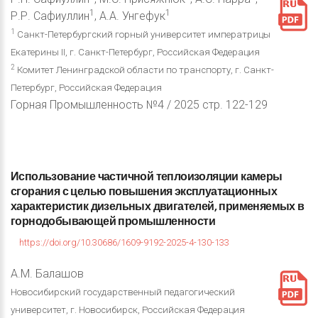
1
1
Р.Р. Сафиуллин
, А.А. Унгефук
1
Санкт-Петербургский горный университет императрицы
Екатерины II, г. Санкт-Петербург, Российская Федерация
2
Комитет Ленинградской области по транспорту, г. Санкт-
Петербург, Российская Федерация
Горная Промышленность №4 / 2025 стр. 122-129
Использование
частичной
теплоизоляции
камеры
сгорания
с
целью
повышения
эксплуатационных
характеристик
дизельных
двигателей,
применяемых
в
горнодобывающей
промышленности
https://doi.org/10.30686/1609-9192-2025-4-130-133
А.М. Балашов
Новосибирский государственный педагогический
университет, г. Новосибирск, Российская Федерация