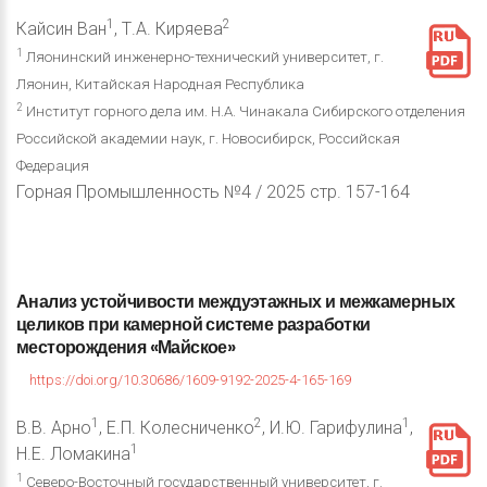
1
2
Кайсин Ван
, Т.А. Киряева
1
Ляонинский инженерно-технический университет, г.
Ляонин, Китайская Народная Республика
2
Институт горного дела им. Н.А. Чинакала Сибирского отделения
Российской академии наук, г. Новосибирск, Российская
Федерация
Горная Промышленность №4 / 2025 стр. 157-164
Анализ
устойчивости
междуэтажных
и
межкамерных
целиков
при
камерной
системе
разработки
месторождения
«Майское»
https://doi.org/10.30686/1609-9192-2025-4-165-169
1
2
1
В.В. Арно
, Е.П. Колесниченко
, И.Ю. Гарифулина
,
1
Н.Е. Ломакина
1
Северо-Восточный государственный университет, г.