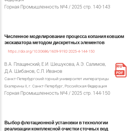
Горная Промышленность №4 / 2025 стр. 140-143
Численное
моделирование
процесса
копания
ковшом
экскаватора
методом
дискретных
элементов
https://doi.org/10.30686/1609-9192-2025-4-144-150
В.А. Плащинский, Е.И. Шешукова, А.Э. Салимов,
Д.А. Шибанов, С.Л. Иванов
Санкт-Петербургский горный университет императрицы
Екатерины II, г. Санкт-Петербург, Российская Федерация
Горная Промышленность №4 / 2025 стр. 144-150
Выбор
флотационной
установки
в
технологии
реализации
комплексной
очистки
сточных
вод