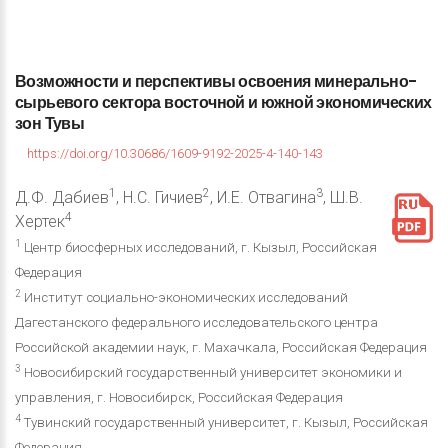
Возможности
и
перспективы
освоения
минерально-
сырьевого
сектора
восточной
и
южной
экономических
зон
Тувы
https://doi.org/10.30686/1609-9192-2025-4-140-143
1
2
3
Д.Ф. Дабиев
, Н.С. Гичиев
, И.Е. Отвагина
, Ш.В.
4
Хертек
1
Центр биосферных исследований, г. Кызыл, Российская
Федерация
2
Институт социально-экономических исследований
Дагестанского федерального исследовательского центра
Российской академии наук, г. Махачкала, Российская Федерация
3
Новосибирский государственный университет экономики и
управления, г. Новосибирск, Российская Федерация
4
Тувинский государственный университет, г. Кызыл, Российская
Федерация