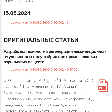
Выход из печати
15.05.2024
https://doi.org/10.30686/1609-9192-2024-2
ОРИГИНАЛЬНЫЕ
СТАТЬИ
Разработка
технологии
регенерации
некондиционных
эмульсионных
полуфабрикатов
промышленных
взрывчатых
веществ
https://doi.org/10.30686/1609-9192-2024-2-57-62
1
1
1
С.Ю. Панфилов
, Г.А. Дудник
, В.А. Тихонов
, С.С.
1
2
2
Назаров
, Н.О. Мельников
, Н.И. Акинин
1
ООО «АЗОТТЕХ», г. Москва, Российская Федерация
2
Российский химико-технологический университет им. Д.И.
Менделеева, г. Москва, Российская Федерация
Горная Промышленность №2 / 2024 стр. 57-62