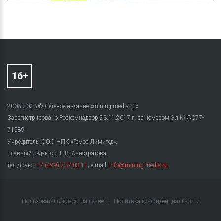
2008-2023 © Сетевое издание «mining-media.ru»
Зарегистрировано Роскомнадзор 23.11.2017 г. за номером Эл № ФС77-
71589
Учредитель: ООО НПК «Гемос Лимитед»,
Главный редактор: Е.В. Анистратова,
тел./факс:
+7 (499) 237-03-11
; e-mail:
info@mining-media.ru
Пользовательское соглашение
|
Политика конфиденциальности