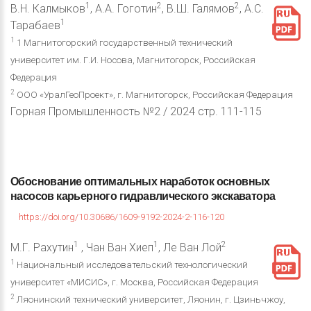
1
2
2
В.Н. Калмыков
, А.А. Гоготин
, В.Ш. Галямов
, А.С.
1
Тарабаев
1
1 Магнитогорский государственный технический
университет им. Г.И. Носова, Магнитогорск, Российская
Федерация
2
ООО «УралГеоПроект», г. Магнитогорск, Российская Федерация
Горная Промышленность №2 / 2024 стр. 111-115
Обоснование
оптимальных
наработок
основных
насосов
карьерного
гидравлического
экскаватора
https://doi.org/10.30686/1609-9192-2024-2-116-120
1
1
2
М.Г. Рахутин
, Чан Ван Хиеп
, Ле Ван Лой
1
Национальный исследовательский технологический
университет «МИСИС», г. Москва, Российская Федерация
2
Ляонинский технический университет, Ляонин, г. Цзиньчжоу,