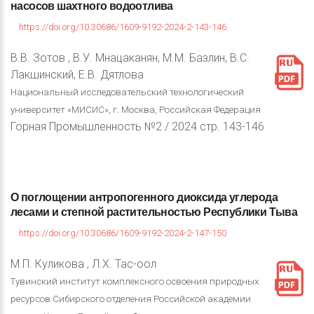
насосов
шахтного
водоотлива
https://doi.org/10.30686/1609-9192-2024-2-143-146
В.В. Зотов , В.У. Мнацаканян, М.М. Базлин, В.С.
Лакшинский, Е.В. Дятлова
Национальный исследовательский технологический
университет «МИСИС», г. Москва, Российская Федерация
Горная Промышленность №2 / 2024 стр. 143-146
О
поглощении
антропогенного
диоксида
углерода
лесами
и
степной
растительностью
Республики
Тыва
https://doi.org/10.30686/1609-9192-2024-2-147-150
М.П. Куликова , Л.Х. Тас-оол
Тувинский институт комплексного освоения природных
ресурсов Сибирского отделения Российской академии