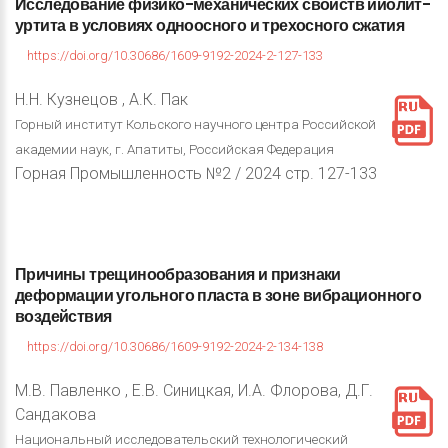
Исследование
физико-механических
свойств
ийолит-
уртита
в
условиях
одноосного
и
трехосного
сжатия
https://doi.org/10.30686/1609-9192-2024-2-127-133
Н.Н. Кузнецов , А.К. Пак
Горный институт Кольского научного центра Российской
академии наук, г. Апатиты, Российская Федерация
Горная Промышленность №2 / 2024 стр. 127-133
Причины
трещинообразования
и
признаки
деформации
угольного
пласта
в
зоне
вибрационного
воздействия
https://doi.org/10.30686/1609-9192-2024-2-134-138
М.В. Павленко , Е.В. Синицкая, И.А. Флорова, Д.Г.
Сандакова
Национальный исследовательский технологический