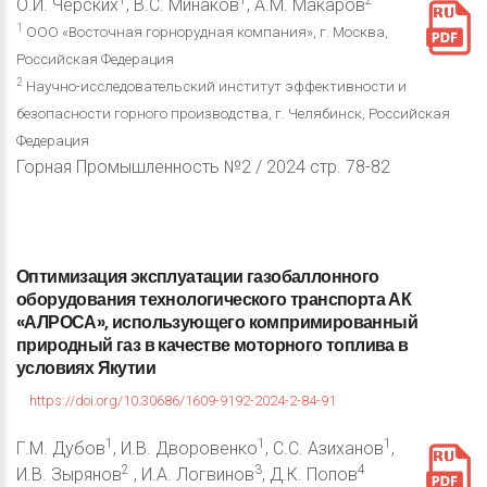
1
1
2
О.И. Черских
, В.С. Минаков
, А.М. Макаров
1
ООО «Восточная горнорудная компания», г. Москва,
Российская Федерация
2
Научно-исследовательский институт эффективности и
безопасности горного производства, г. Челябинск, Российская
Федерация
Горная Промышленность №2 / 2024 стр. 78-82
Оптимизация
эксплуатации
газобаллонного
оборудования
технологического
транспорта
АК
«АЛРОСА»,
использующего
компримированный
природный
газ
в
качестве
моторного
топлива
в
условиях
Якутии
https://doi.org/10.30686/1609-9192-2024-2-84-91
1
1
1
Г.М. Дубов
, И.В. Дворовенко
, С.С. Азиханов
,
2
3
4
И.В. Зырянов
, И.А. Логвинов
, Д.К. Попов