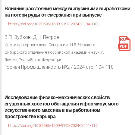
Влияние
расстояния
между
выпускными
выработками
на
потери
руды
от
смерзания
при
выпуске
https://doi.org/10.30686/1609-9192-2024-2-104-110
В.П. Зубков, Д.Н. Петров
Институт горного дела Севера им. Н.В. Черского
Сибирского отделения Российской академии наук; г.
Якутск, Российская Федерация
Горная Промышленность №2 / 2024 стр. 104-110
Исследование
физико-механических
свойств
сгущенных
хвостов
обогащения
и
формируемого
искусственного
массива
в
выработанном
пространстве
карьера
https://doi.org/10.30686/1609-9192-2024-2-111-115