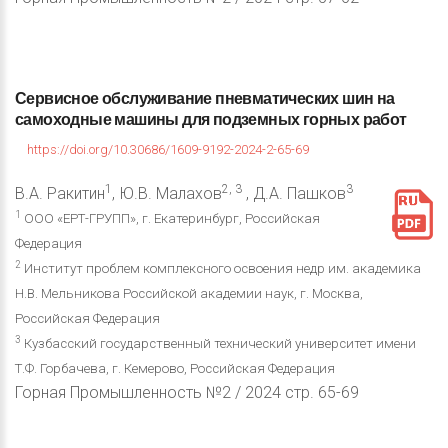
Сервисное
обслуживание
пневматических
шин
на
самоходные
машины
для
подземных
горных
работ
https://doi.org/10.30686/1609-9192-2024-2-65-69
1
2, 3
3
В.А. Ракитин
, Ю.В. Малахов
, Д.А. Пашков
1
ООО «ЕРТ-ГРУПП», г. Екатеринбург, Российская
Федерация
2
Институт проблем комплексного освоения недр им. академика
Н.В. Мельникова Российской академии наук, г. Москва,
Российская Федерация
3
Кузбасский государственный технический университет имени
Т.Ф. Горбачева, г. Кемерово, Российская Федерация
Горная Промышленность №2 / 2024 стр. 65-69