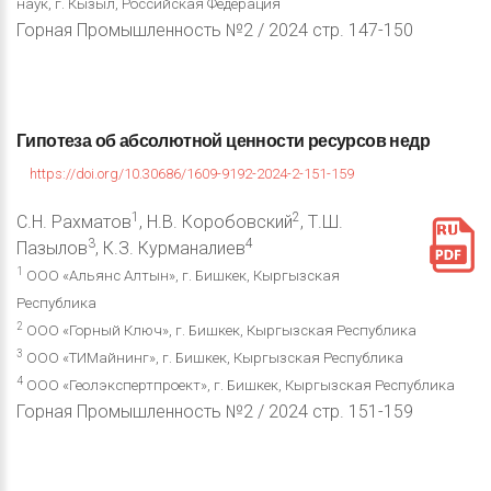
наук, г. Кызыл, Российская Федерация
Горная Промышленность №2 / 2024 стр. 147-150
Гипотеза
об
абсолютной
ценности
ресурсов
недр
https://doi.org/10.30686/1609-9192-2024-2-151-159
1
2
С.Н. Рахматов
, Н.В. Коробовский
, Т.Ш.
3
4
Пазылов
, К.З. Курманалиев
1
ООО «Альянс Алтын», г. Бишкек, Кыргызская
Республика
2
ООО «Горный Ключ», г. Бишкек, Кыргызская Республика
3
ООО «ТИМайнинг», г. Бишкек, Кыргызская Республика
4
ООО «Геолэкспертпроект», г. Бишкек, Кыргызская Республика
Горная Промышленность №2 / 2024 стр. 151-159